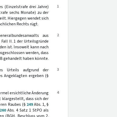
1
 (Einzelstrafe drei Jahre)
rafe sechs Monate) zu der
eilt. Hiergegen wendet sich
achlichen Rechts rügt.
2
neralbundesanwalts aus
ll II. 1 der Urteilsgründe
en ist. Insoweit kann nach
usgeschlossen werden, dass
B gehandelt haben könnte.
3
s Urteils aufgrund der
des Angeklagten ergeben (§
4
formel ersichtliche Änderung
 klargestellt, dass sich der
weren Raubes (§
249
Abs. 1, §
260
Abs. 4 Satz 1 StPO als
ben (BGH, Beschluss vom 2.