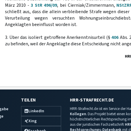
März 2010 -
3 StR 496/09
, bei Cierniak/Zimmermann,
NStZRR
schließt aus, dass die allein verbleibende Strafe wegen diese
Verurteilung wegen versuchten Wohnungseinbruchdiebs
Angeklagten beeinflusst worden ist.
3. Über das isoliert getroffene Anerkenntnisurteil (§
406
Abs. 
zu befinden, weil der Angeklagte diese Entscheidung nicht ang
HR
TEILEN
HRR-STRAFRECHT.DE
sgabe
HRR-Strafrecht.de ist ein Service der
LinkedIn
Kollegen
. Das Projekt bietet einen k
ge
höchstrichterlichen Rechtsprechung im 
Xing
aus der juristischen Fachzeitschrift
HR
Rechtsprechungs-Datenbank
mit de