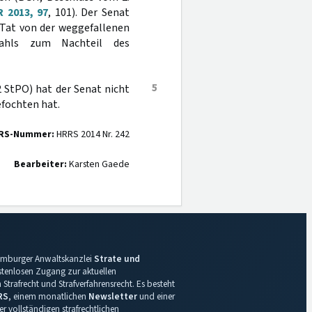
 2013, 97
, 101). Der Senat
r Tat von der weggefallenen
tahls zum Nachteil des
5
2 StPO) hat der Senat nicht
efochten hat.
RS-Nummer:
HRRS 2014 Nr. 242
Bearbeiter:
Karsten Gaede
 Hamburger Anwaltskanzlei
Strate und
ostenlosen Zugang zur aktuellen
Strafrecht und Strafverfahrensrecht. Es besteht
RS
, einem monatlichen
Newsletter
und einer
r vollständigen strafrechtlichen