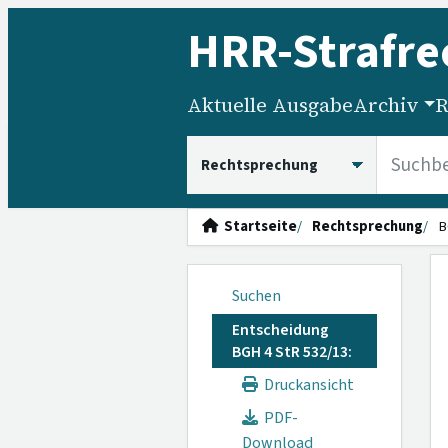
HRR
-Strafre
Aktuelle Ausgabe
Archiv
R
HRRS durchsuchen
Startseite
Rechtsprechung
B
Suchen
Entscheidung
BGH 4 StR 532/13:
Druckansicht
PDF-
Download