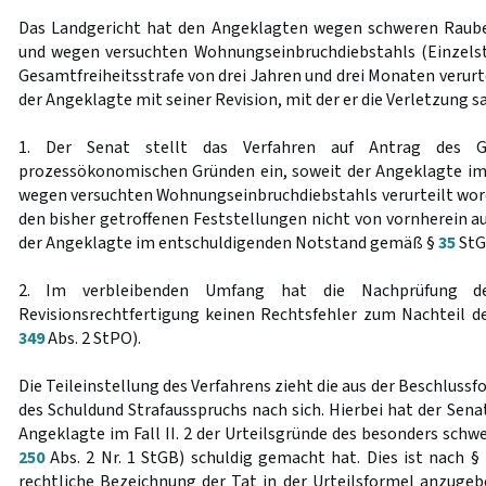
Das Landgericht hat den Angeklagten wegen schweren Raubes
und wegen versuchten Wohnungseinbruchdiebstahls (Einzelst
Gesamtfreiheitsstrafe von drei Jahren und drei Monaten verurt
der Angeklagte mit seiner Revision, mit der er die Verletzung s
1. Der Senat stellt das Verfahren auf Antrag des Ge
prozessökonomischen Gründen ein, soweit der Angeklagte im Fa
wegen versuchten Wohnungseinbruchdiebstahls verurteilt word
den bisher getroffenen Feststellungen nicht von vornherein a
der Angeklagte im entschuldigenden Notstand gemäß §
35
StG
2. Im verbleibenden Umfang hat die Nachprüfung de
Revisionsrechtfertigung keinen Rechtsfehler zum Nachteil 
349
Abs. 2 StPO).
Die Teileinstellung des Verfahrens zieht die aus der Beschluss
des Schuldund Strafausspruchs nach sich. Hierbei hat der Senat
Angeklagte im Fall II. 2 der Urteilsgründe des besonders sch
250
Abs. 2 Nr. 1 StGB) schuldig gemacht hat. Dies ist nach §
rechtliche Bezeichnung der Tat in der Urteilsformel anzuge