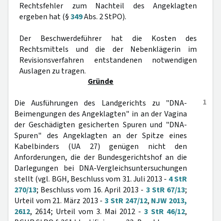
Rechtsfehler zum Nachteil des Angeklagten
ergeben hat (§
349
Abs. 2 StPO).
Der Beschwerdeführer hat die Kosten des
Rechtsmittels und die der Nebenklägerin im
Revisionsverfahren entstandenen notwendigen
Auslagen zu tragen.
Gründe
1
Die Ausführungen des Landgerichts zu "DNA-
Beimengungen des Angeklagten" in an der Vagina
der Geschädigten gesicherten Spuren und "DNA-
Spuren" des Angeklagten an der Spitze eines
Kabelbinders (UA 27) genügen nicht den
Anforderungen, die der Bundesgerichtshof an die
Darlegungen bei DNA-Vergleichsuntersuchungen
stellt (vgl. BGH, Beschluss vom 31. Juli 2013 -
4 StR
270/13
; Beschluss vom 16. April 2013 -
3 StR 67/13
;
Urteil vom 21. März 2013 -
3 StR 247/12
,
NJW 2013,
2612
, 2614; Urteil vom 3. Mai 2012 -
3 StR 46/12
,