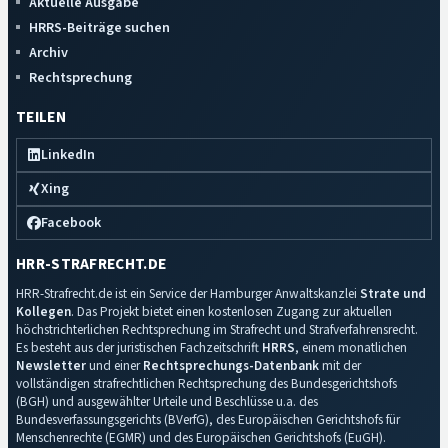
Aktuelle Ausgabe
HRRS-Beiträge suchen
Archiv
Rechtsprechung
TEILEN
LinkedIn
Xing
Facebook
HRR-STRAFRECHT.DE
HRR-Strafrecht.de ist ein Service der Hamburger Anwaltskanzlei
Strate und
Kollegen
. Das Projekt bietet einen kostenlosen Zugang zur aktuellen
höchstrichterlichen Rechtsprechung im Strafrecht und Strafverfahrensrecht.
Es besteht aus der juristischen Fachzeitschrift
HRRS
, einem monatlichen
Newsletter
und einer
Rechtsprechungs-Datenbank
mit der
vollständigen strafrechtlichen Rechtsprechung des Bundesgerichtshofs
(BGH) und ausgewählter Urteile und Beschlüsse u.a. des
Bundesverfassungsgerichts (BVerfG), des Europäischen Gerichtshofs für
Menschenrechte (EGMR) und des Europäischen Gerichtshofs (EuGH).