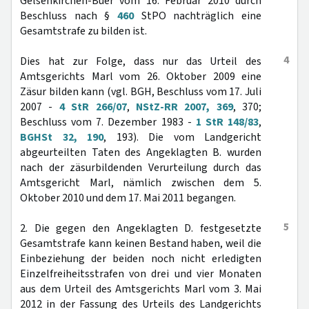
Gelsenkirchen-Buer vom 16. Februar 2010 durch
Beschluss nach §
460
StPO nachträglich eine
Gesamtstrafe zu bilden ist.
4
Dies hat zur Folge, dass nur das Urteil des
Amtsgerichts Marl vom 26. Oktober 2009 eine
Zäsur bilden kann (vgl. BGH, Beschluss vom 17. Juli
2007 -
4 StR 266/07
,
NStZ-RR 2007, 369
, 370;
Beschluss vom 7. Dezember 1983 -
1 StR 148/83
,
BGHSt 32, 190
, 193). Die vom Landgericht
abgeurteilten Taten des Angeklagten B. wurden
nach der zäsurbildenden Verurteilung durch das
Amtsgericht Marl, nämlich zwischen dem 5.
Oktober 2010 und dem 17. Mai 2011 begangen.
5
2. Die gegen den Angeklagten D. festgesetzte
Gesamtstrafe kann keinen Bestand haben, weil die
Einbeziehung der beiden noch nicht erledigten
Einzelfreiheitsstrafen von drei und vier Monaten
aus dem Urteil des Amtsgerichts Marl vom 3. Mai
2012 in der Fassung des Urteils des Landgerichts