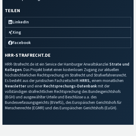
TEILEN
LinkedIn
Xing
Facebook
HRR-STRAFRECHT.DE
HRR-Strafrecht.de ist ein Service der Hamburger Anwaltskanzlei
Strate und
Kollegen
. Das Projekt bietet einen kostenlosen Zugang zur aktuellen
höchstrichterlichen Rechtsprechung im Strafrecht und Strafverfahrensrecht.
Es besteht aus der juristischen Fachzeitschrift
HRRS
, einem monatlichen
Newsletter
und einer
Rechtsprechungs-Datenbank
mit der
vollständigen strafrechtlichen Rechtsprechung des Bundesgerichtshofs
(BGH) und ausgewählter Urteile und Beschlüsse u.a. des
Bundesverfassungsgerichts (BVerfG), des Europäischen Gerichtshofs für
Menschenrechte (EGMR) und des Europäischen Gerichtshofs (EuGH).
Impressum
·
Datenschutz