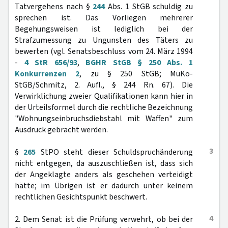
Tatvergehens nach §
244
Abs. 1 StGB schuldig zu
sprechen ist. Das Vorliegen mehrerer
Begehungsweisen ist lediglich bei der
Strafzumessung zu Ungunsten des Täters zu
bewerten (vgl. Senatsbeschluss vom 24. März 1994
-
4 StR 656/93
,
BGHR StGB § 250 Abs. 1
Konkurrenzen 2
, zu § 250 StGB; MüKo-
StGB/Schmitz, 2. Aufl., § 244 Rn. 67). Die
Verwirklichung zweier Qualifikationen kann hier in
der Urteilsformel durch die rechtliche Bezeichnung
"Wohnungseinbruchsdiebstahl mit Waffen" zum
Ausdruck gebracht werden.
3
§
265
StPO steht dieser Schuldspruchänderung
nicht entgegen, da auszuschließen ist, dass sich
der Angeklagte anders als geschehen verteidigt
hätte; im Übrigen ist er dadurch unter keinem
rechtlichen Gesichtspunkt beschwert.
4
2. Dem Senat ist die Prüfung verwehrt, ob bei der