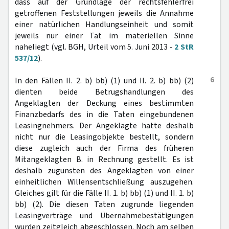
dass auf der Grundlage der rechtsfehlerfrei
getroffenen Feststellungen jeweils die Annahme
einer natürlichen Handlungseinheit und somit
jeweils nur einer Tat im materiellen Sinne
naheliegt (vgl. BGH, Urteil vom 5. Juni 2013 -
2 StR
537/12
).
6
In den Fällen II. 2. b) bb) (1) und II. 2. b) bb) (2)
dienten beide Betrugshandlungen des
Angeklagten der Deckung eines bestimmten
Finanzbedarfs des in die Taten eingebundenen
Leasingnehmers. Der Angeklagte hatte deshalb
nicht nur die Leasingobjekte bestellt, sondern
diese zugleich auch der Firma des früheren
Mitangeklagten B. in Rechnung gestellt. Es ist
deshalb zugunsten des Angeklagten von einer
einheitlichen Willensentschließung auszugehen.
Gleiches gilt für die Fälle II. 1. b) bb) (1) und II. 1. b)
bb) (2). Die diesen Taten zugrunde liegenden
Leasingverträge und Übernahmebestätigungen
wurden zeitgleich abgeschlossen. Noch am selben