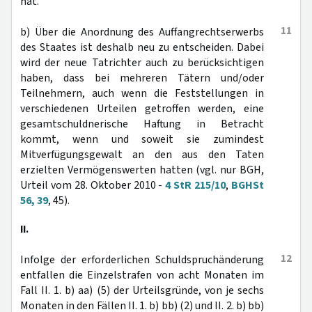
hat.
11
b) Über die Anordnung des Auffangrechtserwerbs
des Staates ist deshalb neu zu entscheiden. Dabei
wird der neue Tatrichter auch zu berücksichtigen
haben, dass bei mehreren Tätern und/oder
Teilnehmern, auch wenn die Feststellungen in
verschiedenen Urteilen getroffen werden, eine
gesamtschuldnerische Haftung in Betracht
kommt, wenn und soweit sie zumindest
Mitverfügungsgewalt an den aus den Taten
erzielten Vermögenswerten hatten (vgl. nur BGH,
Urteil vom 28. Oktober 2010 -
4 StR 215/10
,
BGHSt
56, 39
, 45).
II.
12
Infolge der erforderlichen Schuldspruchänderung
entfallen die Einzelstrafen von acht Monaten im
Fall II. 1. b) aa) (5) der Urteilsgründe, von je sechs
Monaten in den Fällen II. 1. b) bb) (2) und II. 2. b) bb)