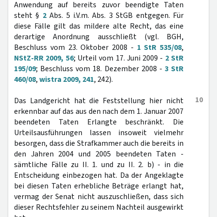
Anwendung auf bereits zuvor beendigte Taten
steht §
2
Abs. 5 i.V.m. Abs. 3 StGB entgegen. Für
diese Fälle gilt das mildere alte Recht, das eine
derartige Anordnung ausschließt (vgl. BGH,
Beschluss vom 23. Oktober 2008 -
1 StR 535/08
,
NStZ-RR 2009, 56
; Urteil vom 17. Juni 2009 -
2 StR
195/09
; Beschluss vom 18. Dezember 2008 -
3 StR
460/08
,
wistra 2009, 241
, 242).
10
Das Landgericht hat die Feststellung hier nicht
erkennbar auf das aus den nach dem 1. Januar 2007
beendeten Taten Erlangte beschränkt. Die
Urteilsausführungen lassen insoweit vielmehr
besorgen, dass die Strafkammer auch die bereits in
den Jahren 2004 und 2005 beendeten Taten -
sämtliche Fälle zu II. 1. und zu II. 2. b) - in die
Entscheidung einbezogen hat. Da der Angeklagte
bei diesen Taten erhebliche Beträge erlangt hat,
vermag der Senat nicht auszuschließen, dass sich
dieser Rechtsfehler zu seinem Nachteil ausgewirkt