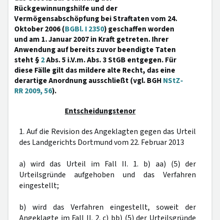
Rückgewinnungshilfe und der
Vermögensabschöpfung bei Straftaten vom 24.
Oktober 2006 (
BGBl. I 2350
) geschaffen worden
und am 1. Januar 2007 in Kraft getreten. Ihrer
Anwendung auf bereits zuvor beendigte Taten
steht §
2
Abs. 5 i.V.m. Abs. 3 StGB entgegen. Für
diese Fälle gilt das mildere alte Recht, das eine
derartige Anordnung ausschließt (vgl. BGH
NStZ-
RR 2009, 56
).
Entscheidungstenor
1. Auf die Revision des Angeklagten gegen das Urteil
des Landgerichts Dortmund vom 22. Februar 2013
a) wird das Urteil im Fall II. 1. b) aa) (5) der
Urteilsgründe aufgehoben und das Verfahren
eingestellt;
b) wird das Verfahren eingestellt, soweit der
Angeklagte im Fall II. 2. c) bb) (5) der Urteilsgründe