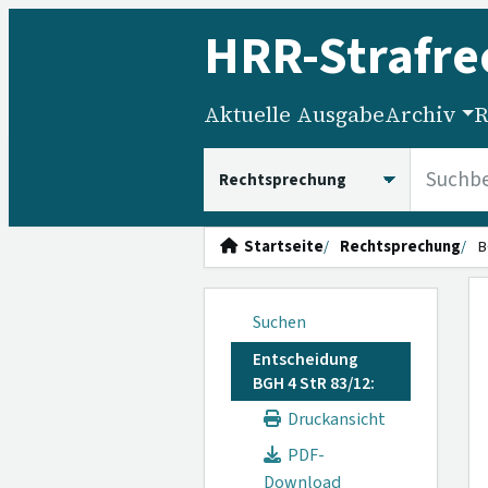
HRR
-Strafre
Aktuelle Ausgabe
Archiv
R
HRRS durchsuchen
Startseite
Rechtsprechung
B
Suchen
Entscheidung
BGH 4 StR 83/12:
Druckansicht
PDF-
Download