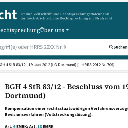
cht
Online-Zeitschrift und Rechtsprechungsdatenbank
für höchstrichterliche Rechtsprechung im Strafrecht
echtsprechung
Über uns
Suchen
GH 4 StR 83/12 - 19. Juni 2012 (LG Dortmund) [= HRRS 2012 Nr. 709]
BGH 4 StR 83/12 - Beschluss vom 19
Dortmund)
Kompensation einer rechtsstaatswidrigen Verfahrensverzög
Revisionsverfahren (Vollstreckungslösung).
Art.
6
EMRK; Art.
13
EMRK