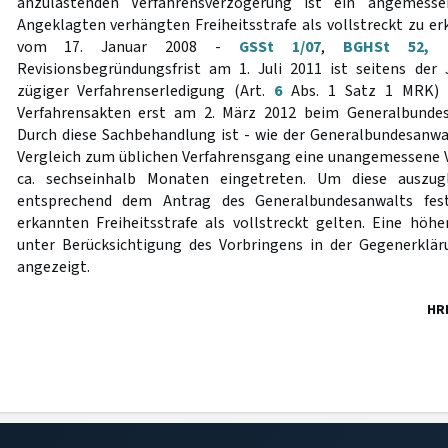
anzulastenden Verfahrensverzögerung ist ein angemess
Angeklagten verhängten Freiheitsstrafe als vollstreckt zu er
vom 17. Januar 2008 -
GSSt 1/07
,
BGHSt 52, 
Revisionsbegründungsfrist am 1. Juli 2011 ist seitens der
zügiger Verfahrenserledigung (Art.
6
Abs. 1 Satz 1 MRK) v
Verfahrensakten erst am 2. März 2012 beim Generalbundes
Durch diese Sachbehandlung ist - wie der Generalbundesanwal
Vergleich zum üblichen Verfahrensgang eine unangemessene 
ca. sechseinhalb Monaten eingetreten. Um diese auszugl
entsprechend dem Antrag des Generalbundesanwalts fes
erkannten Freiheitsstrafe als vollstreckt gelten. Eine hö
unter Berücksichtigung des Vorbringens in der Gegenerklär
angezeigt.
HR