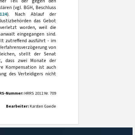
ener Teil der gegen den
klären (vgl. BGH, Beschluss
124
). Nach Ablauf der
 Justizbehörden das Gebot
erletzt worden, weil die
anwalt eingegangen sind.
t zutreffend ausführt - im
Verfahrensverzögerung von
eichen, stellt der Senat
t, dass zwei Monate der
here Kompensation ist auch
ung des Verteidigers nicht
RS-Nummer:
HRRS 2012 Nr. 709
Bearbeiter:
Karsten Gaede