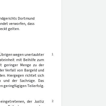
Landgerichts Dortmund
ndet verworfen, dass
eckt gelten.
1
 Übrigen wegen unerlaubter
ateinheit mit Beihilfe zum
ht geringer Menge zu der
 der Verfall von Bargeld und
en. Hiergegen richtet sich
n und der Sachrüge. Das
n geringfügigen Teilerfolg.
2
eingetretenen, der Justiz