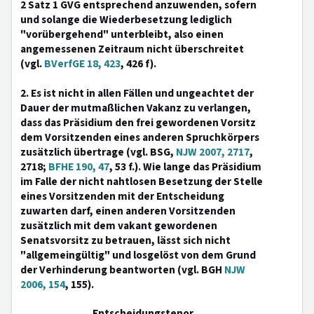
2 Satz 1 GVG entsprechend anzuwenden, sofern
und solange die Wiederbesetzung lediglich
"vorübergehend" unterbleibt, also einen
angemessenen Zeitraum nicht überschreitet
(vgl.
BVerfGE 18, 423
, 426 f).
2. Es ist nicht in allen Fällen und ungeachtet der
Dauer der mutmaßlichen Vakanz zu verlangen,
dass das Präsidium den frei gewordenen Vorsitz
dem Vorsitzenden eines anderen Spruchkörpers
zusätzlich übertrage (vgl. BSG,
NJW 2007, 2717
,
2718;
BFHE 190, 47
, 53 f.). Wie lange das Präsidium
im Falle der nicht nahtlosen Besetzung der Stelle
eines Vorsitzenden mit der Entscheidung
zuwarten darf, einen anderen Vorsitzenden
zusätzlich mit dem vakant gewordenen
Senatsvorsitz zu betrauen, lässt sich nicht
"allgemeingültig" und losgelöst von dem Grund
der Verhinderung beantworten (vgl. BGH
NJW
2006, 154
, 155).
Entscheidungstenor