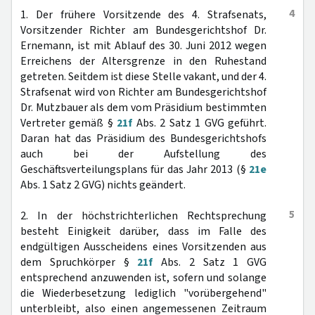
4
1. Der frühere Vorsitzende des 4. Strafsenats,
Vorsitzender Richter am Bundesgerichtshof Dr.
Ernemann, ist mit Ablauf des 30. Juni 2012 wegen
Erreichens der Altersgrenze in den Ruhestand
getreten. Seitdem ist diese Stelle vakant, und der 4.
Strafsenat wird von Richter am Bundesgerichtshof
Dr. Mutzbauer als dem vom Präsidium bestimmten
Vertreter gemäß §
21f
Abs. 2 Satz 1 GVG geführt.
Daran hat das Präsidium des Bundesgerichtshofs
auch bei der Aufstellung des
Geschäftsverteilungsplans für das Jahr 2013 (§
21e
Abs. 1 Satz 2 GVG) nichts geändert.
5
2. In der höchstrichterlichen Rechtsprechung
besteht Einigkeit darüber, dass im Falle des
endgültigen Ausscheidens eines Vorsitzenden aus
dem Spruchkörper §
21f
Abs. 2 Satz 1 GVG
entsprechend anzuwenden ist, sofern und solange
die Wiederbesetzung lediglich "vorübergehend"
unterbleibt, also einen angemessenen Zeitraum