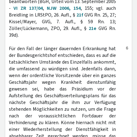
beantworten (BGH, Urteil vom 13. September 2005
-
VI ZR 137/04
,
NJW 2006, 154
, 155; vgl. auch
Breidling in LRStPO, 26. Aufl., §
21f
GVG Rn. 25, 27;
Kissel/Mayer, GVG, 7. Aufl., § 59 Rn. 13;
Zöller/Lückemann, ZPO, 29. Aufl., §
21e
GVG Rn.
39d).
6
Für den Fall der länger dauernden Erkrankung hat
der Bundesgerichtshof entschieden, dass es auf die
tatsächlichen Umstände des Einzelfalls ankommt,
die umfassend zu würdigen sind. Jedenfalls dann,
wenn der ordentliche Vorsitzende über ein ganzes
Geschäftsjahr wegen Krankheit dienstunfähig
gewesen sei, habe das Präsidium vor der
Aufstellung des Geschäftsverteilungsplans für das
nächste Geschäftsjahr die ihm zur Verfügung
stehenden Möglichkeiten zu nutzen, um die Frage
nach der voraussichtlichen Fortdauer der
Verhinderung zu klären. Könne hiernach nicht mit
einer Wiederherstellung der Dienstfähigkeit in
absehbarer Zeit gerechnet werden, müsse das