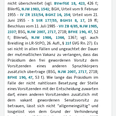
nicht überschreitet (vgl.
BVerfGE 18, 423
, 426 f.;
BVerfG,
NJW 1983, 1541
; BGH, Urteil vom 9. Februar
1955 -
IV ZR 153/54
,
BGHZ 16, 254
; Urteil vom 21.
Juni 1955 -
5 StR 177/55
,
BGHSt 8, 17
, 19 ff.;
Beschluss vom 11. Juli 1985 -
VII ZB 6/85
,
NJW 1985,
2337
; BSG,
NJW 2007, 2717
, 2718;
BFHE 190, 47
, 52
f.; BVerwG,
NJW 1986, 1366
, 1367; vgl. auch
Breidling in LR-StPO, 26. Aufl., §
21f
GVG Rn. 27). Es
sei nicht in allen Fällen und ungeachtet der Dauer
der mutmaßlichen Vakanz zu verlangen, dass das
Präsidium den frei gewordenen Vorsitz dem
Vorsitzenden eines anderen Spruchkörpers
zusätzlich übertrage (BSG,
NJW 2007, 2717
, 2718;
BFHE 190, 47
, 53 f.). Wie lange das Präsidium im
Falle der nicht nahtlosen Besetzung der Stelle
eines Vorsitzenden mit der Entscheidung zuwarten
darf, einen anderen Vorsitzenden zusätzlich mit
dem vakant gewordenen Senatsvorsitz zu
betrauen, lässt sich nicht "allgemeingültig" und
losgelöst von dem Grund der Verhinderung