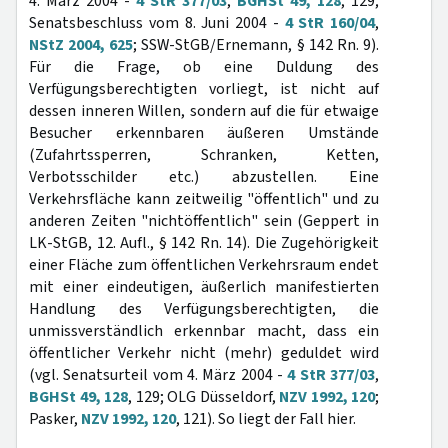
4. März 2004 -
4 StR 377/03
,
BGHSt 49, 128
, 129;
Senatsbeschluss vom 8. Juni 2004 -
4 StR 160/04
,
NStZ 2004, 625
; SSW-StGB/Ernemann, § 142 Rn. 9).
Für die Frage, ob eine Duldung des
Verfügungsberechtigten vorliegt, ist nicht auf
dessen inneren Willen, sondern auf die für etwaige
Besucher erkennbaren äußeren Umstände
(Zufahrtssperren, Schranken, Ketten,
Verbotsschilder etc.) abzustellen. Eine
Verkehrsfläche kann zeitweilig "öffentlich" und zu
anderen Zeiten "nichtöffentlich" sein (Geppert in
LK-StGB, 12. Aufl., § 142 Rn. 14). Die Zugehörigkeit
einer Fläche zum öffentlichen Verkehrsraum endet
mit einer eindeutigen, äußerlich manifestierten
Handlung des Verfügungsberechtigten, die
unmissverständlich erkennbar macht, dass ein
öffentlicher Verkehr nicht (mehr) geduldet wird
(vgl. Senatsurteil vom 4. März 2004 -
4 StR 377/03
,
BGHSt 49, 128
, 129; OLG Düsseldorf,
NZV 1992, 120
;
Pasker,
NZV 1992, 120
, 121). So liegt der Fall hier.