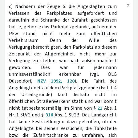
7
c) Nachdem der Zeuge S. die Angeklagten zum
Verlassen des Parkplatzes aufgefordert und
daraufhin die Schranke der Zufahrt geschlossen
hatte, gehörte das Parkplatzgelände, auf dem der
Pkw stand, nicht mehr zum öffentlichen
Verkehrsraum. Denn der Wille des
Verfügungsberechtigten, den Parkplatz ab diesem
Zeitpunkt der Allgemeinheit nicht mehr zur
Verfügung zu stellen, war nach außen manifest
geworden. Dies war für jedermann
unmissverständlich erkennbar (vgl. OLG
Düsseldorf,
NZV 1992, 120
). Die Fahrt des
Angeklagten R. auf dem Parkplatzgelände (Fall II. 4
der Urteilsgründe) fand deshalb nicht im
öffentlichen Straßenverkehr statt und war somit
nicht tatbestandsmäßig im Sinne von §
21
Abs. 1
Nr. 1 StVG und §
316
Abs. 1 StGB. Das Landgericht
hat keine Feststellungen dazu getroffen, ob der
Angeklagte bei seinen Versuchen, die Tankstelle
bzw. die Zufahrtschranke zu umfahren, sich