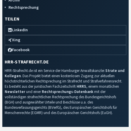
Archiv
Rechtsprechung
TEILEN
LinkedIn
Xing
Facebook
HRR-STRAFRECHT.DE
HRR-Strafrecht.de ist ein Service der Hamburger Anwaltskanzlei
Strate und
Kollegen
. Das Projekt bietet einen kostenlosen Zugang zur aktuellen
höchstrichterlichen Rechtsprechung im Strafrecht und Strafverfahrensrecht.
Es besteht aus der juristischen Fachzeitschrift
HRRS
, einem monatlichen
Newsletter
und einer
Rechtsprechungs-Datenbank
mit der
vollständigen strafrechtlichen Rechtsprechung des Bundesgerichtshofs
(BGH) und ausgewählter Urteile und Beschlüsse u.a. des
Bundesverfassungsgerichts (BVerfG), des Europäischen Gerichtshofs für
Menschenrechte (EGMR) und des Europäischen Gerichtshofs (EuGH).
Impressum
·
Datenschutz