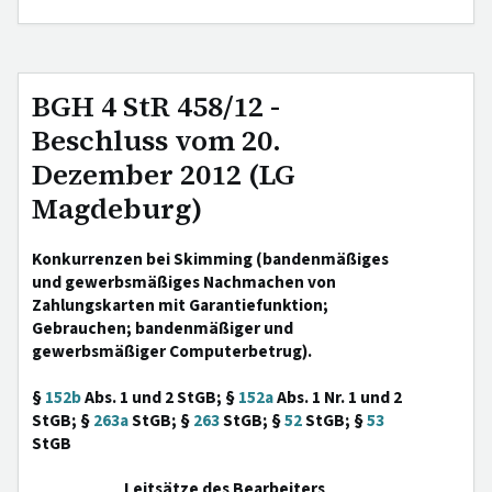
BGH 4 StR 458/12 -
Beschluss vom 20.
Dezember 2012 (LG
Magdeburg)
Konkurrenzen bei Skimming (bandenmäßiges
und gewerbsmäßiges Nachmachen von
Zahlungskarten mit Garantiefunktion;
Gebrauchen; bandenmäßiger und
gewerbsmäßiger Computerbetrug).
§
152b
Abs. 1 und 2 StGB; §
152a
Abs. 1 Nr. 1 und 2
StGB; §
263a
StGB; §
263
StGB; §
52
StGB; §
53
StGB
Leitsätze des Bearbeiters