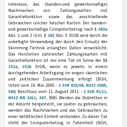
Interesse, das (banden-und gewerbsmäßige)
Nachmachen von Zahlungskarten mit
Garantiefunktion sowie das anschließende
Gebrauchen solcher falscher Karten. Der banden-
und gewerbsmäßige Computerbetrug nach §
263a
Abs. 1 und 2 i.V.m. §
263
Abs. 5 StGB wird durch die
unbefugte Verwendung der durch den Einsatz der
Skimming-Technik erlangten Daten verwirklicht.
Das Herstellen zahlreicher Zahlungskarten mit
Garantiefunktion ist nur eine Tat im Sinne der §§
152a
,
152b
StGB, wenn es jeweils in einem
durchgehenden Arbeitsgang im engen räumlichen
und zeitlichen Zusammenhang erfolgt (BGH,
Urteil vom 10. Mai 2005 -
3 StR 425/04
,
NStZ 2005,
566
; Beschluss vom 11. August 2011 -
2 StR 91/11
,
NStZ-RR 2011, 367
, 368). Werden die Dubletten in
der Absicht hergestellt, sie später zu gebrauchen,
werden das Nachmachen und das Gebrauchen zu
einer deliktischen Einheit verbunden. Zu dieser Tat
steht der Computerbetrug in Tateinheit (BGH,