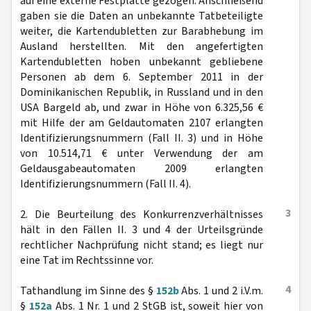
auf eine externe Festplatte gezogen. Anschließend
gaben sie die Daten an unbekannte Tatbeteiligte
weiter, die Kartendubletten zur Barabhebung im
Ausland herstellten. Mit den angefertigten
Kartendubletten hoben unbekannt gebliebene
Personen ab dem 6. September 2011 in der
Dominikanischen Republik, in Russland und in den
USA Bargeld ab, und zwar in Höhe von 6.325,56 €
mit Hilfe der am Geldautomaten 2107 erlangten
Identifizierungsnummern (Fall II. 3) und in Höhe
von 10.514,71 € unter Verwendung der am
Geldausgabeautomaten 2009 erlangten
Identifizierungsnummern (Fall II. 4).
3
2. Die Beurteilung des Konkurrenzverhältnisses
hält in den Fällen II. 3 und 4 der Urteilsgründe
rechtlicher Nachprüfung nicht stand; es liegt nur
eine Tat im Rechtssinne vor.
4
Tathandlung im Sinne des §
152b
Abs. 1 und 2 i.V.m.
§
152a
Abs. 1 Nr. 1 und 2 StGB ist, soweit hier von