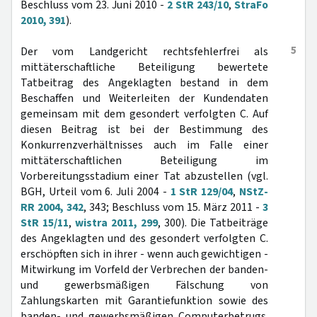
Beschluss vom 23. Juni 2010 -
2 StR 243/10
,
StraFo
2010, 391
).
5
Der vom Landgericht rechtsfehlerfrei als
mittäterschaftliche Beteiligung bewertete
Tatbeitrag des Angeklagten bestand in dem
Beschaffen und Weiterleiten der Kundendaten
gemeinsam mit dem gesondert verfolgten C. Auf
diesen Beitrag ist bei der Bestimmung des
Konkurrenzverhältnisses auch im Falle einer
mittäterschaftlichen Beteiligung im
Vorbereitungsstadium einer Tat abzustellen (vgl.
BGH, Urteil vom 6. Juli 2004 -
1 StR 129/04
,
NStZ-
RR 2004, 342
, 343; Beschluss vom 15. März 2011 -
3
StR 15/11
,
wistra 2011, 299
, 300). Die Tatbeiträge
des Angeklagten und des gesondert verfolgten C.
erschöpften sich in ihrer - wenn auch gewichtigen -
Mitwirkung im Vorfeld der Verbrechen der banden-
und gewerbsmäßigen Fälschung von
Zahlungskarten mit Garantiefunktion sowie des
banden- und gewerbsmäßigen Computerbetrugs.