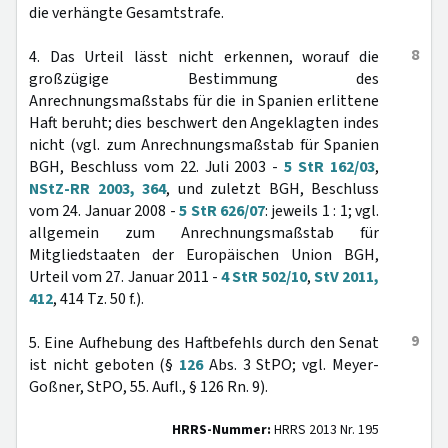
die verhängte Gesamtstrafe.
8
4. Das Urteil lässt nicht erkennen, worauf die
großzügige Bestimmung des
Anrechnungsmaßstabs für die in Spanien erlittene
Haft beruht; dies beschwert den Angeklagten indes
nicht (vgl. zum Anrechnungsmaßstab für Spanien
BGH, Beschluss vom 22. Juli 2003 -
5 StR 162/03
,
NStZ-RR 2003, 364
, und zuletzt BGH, Beschluss
vom 24. Januar 2008 -
5 StR 626/07
: jeweils 1 : 1; vgl.
allgemein zum Anrechnungsmaßstab für
Mitgliedstaaten der Europäischen Union BGH,
Urteil vom 27. Januar 2011 -
4 StR 502/10
,
StV 2011,
412
, 414 Tz. 50 f.).
9
5. Eine Aufhebung des Haftbefehls durch den Senat
ist nicht geboten (§
126
Abs. 3 StPO; vgl. Meyer-
Goßner, StPO, 55. Aufl., § 126 Rn. 9).
HRRS-Nummer:
HRRS 2013 Nr. 195