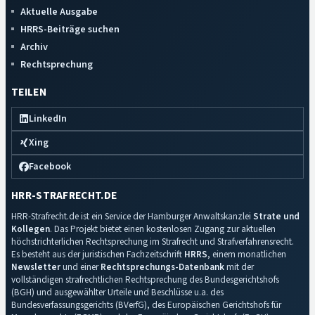
Aktuelle Ausgabe
HRRS-Beiträge suchen
Archiv
Rechtsprechung
TEILEN
LinkedIn
Xing
Facebook
HRR-STRAFRECHT.DE
HRR-Strafrecht.de ist ein Service der Hamburger Anwaltskanzlei
Strate und
Kollegen
. Das Projekt bietet einen kostenlosen Zugang zur aktuellen
höchstrichterlichen Rechtsprechung im Strafrecht und Strafverfahrensrecht.
Es besteht aus der juristischen Fachzeitschrift
HRRS
, einem monatlichen
Newsletter
und einer
Rechtsprechungs-Datenbank
mit der
vollständigen strafrechtlichen Rechtsprechung des Bundesgerichtshofs
(BGH) und ausgewählter Urteile und Beschlüsse u.a. des
Bundesverfassungsgerichts (BVerfG), des Europäischen Gerichtshofs für