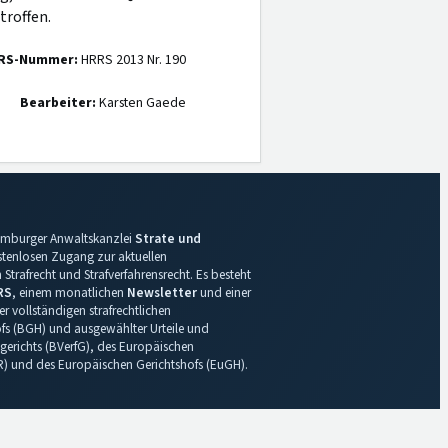
troffen.
RS-Nummer:
HRRS 2013 Nr. 190
Bearbeiter:
Karsten Gaede
 Hamburger Anwaltskanzlei
Strate und
ostenlosen Zugang zur aktuellen
Strafrecht und Strafverfahrensrecht. Es besteht
RS
, einem monatlichen
Newsletter
und einer
r vollständigen strafrechtlichen
s (BGH) und ausgewählter Urteile und
gerichts (BVerfG), des Europäischen
R) und des Europäischen Gerichtshofs (EuGH).