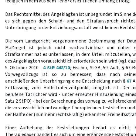
lediglich in dem aus dem Tenor ersichtlichen Umfang Erfolg.
Das Rechtsmittel des Angeklagten ist unbegründet im Sinne d
es sich gegen den Schuld- und den Strafausspruch richte
Unterbringung in der Entziehungsanstalt weist keinen Rechtsfe
Die vom Landgericht vorgenommene Bestimmung der Dauer
Maßregel ist jedoch nicht nachvollziehbar und daher re
Strafkammer hat es unterlassen, in dem Urteil mitzuteilen, w
des Angeklagten voraussichtlich erforderlich sein wird (vgl. d
5. Oktober 2010 -
4 StR 448/10
; Fischer, StGB, 59. Aufl., § 67
Vorwegvollzugs ist so zu bemessen, dass nach seiner
anschließenden Unterbringung eine Entscheidung nach §
67
Ab
Entlassung zum Halbstrafenzeitpunkt, möglich ist. Der 
berufene Tatrichter wird - unter erneuter Hinzuziehung eine
Satz 2 StPO) - bei der Berechnung des vorweg zu vollstreckende
die voraussichtlich notwendige Therapiedauer feststellen und 
der Hälfte der (nunmehr rechtskräftig) erkannten Freiheitsstra
Einer Aufhebung der Feststellungen bedarf es nicht. B
Therapiedauer handelt es sich um eine ergänzende Feststellung