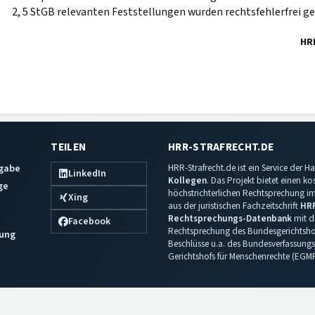
2, 5 StGB relevanten Feststellungen wurden rechtsfehlerfrei ge
HR
TEILEN
HRR-STRAFRECHT.DE
sgabe
HRR-Strafrecht.de ist ein Service der
LinkedIn
Kollegen
. Das Projekt bietet einen k
ge
höchstrichterlichen Rechtsprechung im 
Xing
aus der juristischen Fachzeitschrift
HR
Rechtsprechungs-Datenbank
mit de
Facebook
Rechtsprechung des Bundesgerichtshof
ung
Beschlüsse u.a. des Bundesverfassungs
Gerichtshofs für Menschenrechte (EGM
Impressum
·
Datenschutz