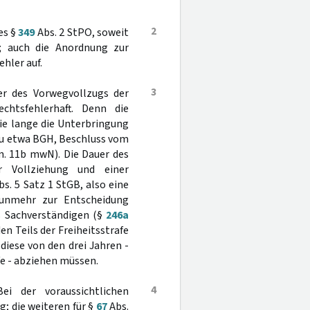
2
es §
349
Abs. 2 StPO, soweit
t; auch die Anordnung zur
hler auf.
3
 des Vorwegvollzugs der
chtsfehlerhaft. Denn die
ie lange die Unterbringung
azu etwa BGH, Beschluss vom
 Rn. 11b mwN). Die Dauer des
 Vollziehung und einer
s. 5 Satz 1 StGB, also eine
nunmehr zur Entscheidung
s Sachverständigen (§
246a
n Teils der Freiheitsstrafe
diese von den drei Jahren -
fe - abziehen müssen.
4
ei der voraussichtlichen
; die weiteren für §
67
Abs.