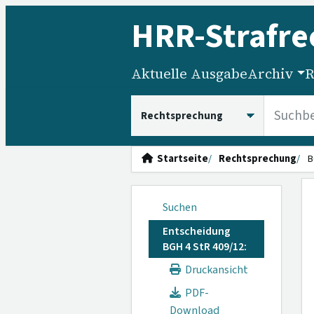
HRR
-Strafre
Aktuelle Ausgabe
Archiv
R
HRRS durchsuchen
Startseite
Rechtsprechung
B
Suchen
Entscheidung
BGH 4 StR 409/12:
Druckansicht
PDF-
Download