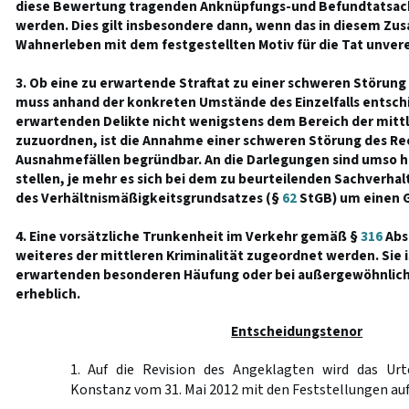
diese Bewertung tragenden Anknüpfungs-und Befundtatsa
werden. Dies gilt insbesondere dann, wenn das in diesem Z
Wahnerleben mit dem festgestellten Motiv für die Tat unverei
3. Ob eine zu erwartende Straftat zu einer schweren Störung
muss anhand der konkreten Umstände des Einzelfalls entschi
erwartenden Delikte nicht wenigstens dem Bereich der mittl
zuzuordnen, ist die Annahme einer schweren Störung des Rec
Ausnahmefällen begründbar. An die Darlegungen sind umso 
stellen, je mehr es sich bei dem zu beurteilenden Sachverha
des Verhältnismäßigkeitsgrundsatzes (§
62
StGB) um einen G
4. Eine vorsätzliche Trunkenheit im Verkehr gemäß §
316
Abs.
weiteres der mittleren Kriminalität zugeordnet werden. Sie is
erwartenden besonderen Häufung oder bei außergewöhnli
erheblich.
Entscheidungstenor
1. Auf die Revision des Angeklagten wird das Urt
Konstanz vom 31. Mai 2012 mit den Feststellungen au