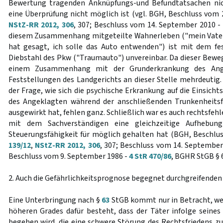
Bewertung tragenden Anknüpfungs-und Befundtatsachen nic
eine Überprüfung nicht möglich ist (vgl. BGH, Beschluss vom 
NStZ-RR 2012, 306
, 307; Beschluss vom 14. September 2010 -
diesem Zusammenhang mitgeteilte Wahnerleben ("mein Vater 
hat gesagt, ich solle das Auto entwenden") ist mit dem fe
Diebstahl des Pkw ("Traumauto") unvereinbar. Da dieser Beweg
einem Zusammenhang mit der Grunderkrankung des Ange
Feststellungen des Landgerichts an dieser Stelle mehrdeutig
der Frage, wie sich die psychische Erkrankung auf die Einsicht
des Angeklagten während der anschließenden Trunkenheitsfa
ausgewirkt hat, fehlen ganz. Schließlich war es auch rechtsfehl
mit dem Sachverständigen eine gleichzeitige Aufhebung
Steuerungsfähigkeit für möglich gehalten hat (BGH, Beschlu
139/12
,
NStZ-RR 2012, 306
, 307; Beschluss vom 14. Septembe
Beschluss vom 9. September 1986 -
4 StR 470/86
, BGHR StGB § 6
2. Auch die Gefährlichkeitsprognose begegnet durchgreifenden
Eine Unterbringung nach §
63
StGB kommt nur in Betracht, we
höheren Grades dafür besteht, dass der Täter infolge seines
begehen wird, die eine schwere Störung des Rechtsfriedens zu