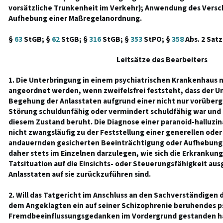
vorsätzliche Trunkenheit im Verkehr); Anwendung des Vers
Aufhebung einer Maßregelanordnung.
§
63
StGB; §
62
StGB; §
316
StGB; §
353
StPO; §
358
Abs. 2 Satz
Leitsätze des Bearbeiters
1. Die Unterbringung in einem psychiatrischen Krankenhaus 
angeordnet werden, wenn zweifelsfrei feststeht, dass der U
Begehung der Anlasstaten aufgrund einer nicht nur vorübe
Störung schuldunfähig oder vermindert schuldfähig war und
diesem Zustand beruht. Die Diagnose einer paranoid-halluzin
nicht zwangsläufig zu der Feststellung einer generellen ode
andauernden gesicherten Beeinträchtigung oder Aufhebung de
daher stets im Einzelnen darzulegen, wie sich die Erkrankung
Tatsituation auf die Einsichts- oder Steuerungsfähigkeit au
Anlasstaten auf sie zurückzuführen sind.
2. Will das Tatgericht im Anschluss an den Sachverständigen 
dem Angeklagten ein auf seiner Schizophrenie beruhendes p
Fremdbeeinflussungsgedanken im Vordergrund gestanden ha