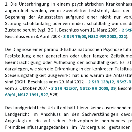
1. Die Unterbringung in einem psychiatrischen Krankenha
angeordnet werden, wenn zweifelsfrei feststeht, dass der
Begehung der Anlasstaten aufgrund einer nicht nur vor
Störung schuldunfähig oder vermindert schuldfähig war und 
Zustand beruht (vgl. BGH, Beschluss vom 11. März 2009 -
2 St
Beschluss vom 8. April 2003 -
3 StR 79/03
,
NStZ-RR 2003, 232
).
Die Diagnose einer paranoid-halluzinatorischen Psychose führ
Feststellung einer generellen oder über längere Zeiträum
Beeinträchtigung oder Aufhebung der Schuldfähigkeit. Es is
darzulegen, wie sich die Erkrankung in der konkreten Tatsituat
Steuerungsfähigkeit ausgewirkt hat und warum die Anlassta
sind (BGH, Beschluss vom 29. Mai 2012 -
2 StR 139/12
,
NStZ-R
vom 2. Oktober 2007 -
3 StR 412/07
,
NStZ-RR 2008, 39
; Beschl
69/91
,
NStZ 1991, 527
, 528).
Das landgerichtliche Urteil enthält hierzu keine ausreichenden
Landgericht im Anschluss an den Sachverständigen davo
Angeklagten ein auf seiner Schizophrenie beruhendes p
Fremdbeeinflussungsgedanken im Vordergrund gestanden