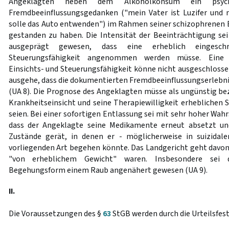
Angeklagten neben dem Alkoholkonsum ein psych
Fremdbeeinflussungsgedanken ("mein Vater ist Luzifer und 
solle das Auto entwenden") im Rahmen seiner schizophrenen
gestanden zu haben. Die Intensität der Beeinträchtigung se
ausgeprägt gewesen, dass eine erheblich eingesch
Steuerungsfähigkeit angenommen werden müsse. Eine v
Einsichts- und Steuerungsfähigkeit könne nicht ausgeschlos
ausgehe, dass die dokumentierten Fremdbeeinflussungserlebn
(UA 8). Die Prognose des Angeklagten müsse als ungünstig bez
Krankheitseinsicht und seine Therapiewilligkeit erhebliche
seien. Bei einer sofortigen Entlassung sei mit sehr hoher Wahr
dass der Angeklagte seine Medikamente erneut absetzt un
Zustände gerät, in denen er - möglicherweise in suizidale
vorliegenden Art begehen könnte. Das Landgericht geht davon 
"von erheblichem Gewicht" waren. Insbesondere sei d
Begehungsform einem Raub angenähert gewesen (UA 9).
II.
Die Voraussetzungen des §
63
StGB werden durch die Urteilsfest