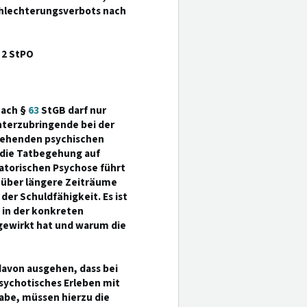
chlechterungsverbots nach
 2 StPO
nach §
63
StGB darf nur
nterzubringende bei der
rgehenden psychischen
 die Tatbegehung auf
atorischen Psychose führt
r über längere Zeiträume
r Schuldfähigkeit. Es ist
 in der konkreten
sgewirkt hat und warum die
davon ausgehen, dass bei
sychotisches Erleben mit
be, müssen hierzu die