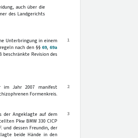
idung, auch über die
mer des Landgerichts
1
ine Unterbringung in einem
ßregeln nach den §§
69
,
69a
 beschränkte Revision des
2
r im Jahr 2007 manifest
chizophrenen Formenkreis.
3
s der Angeklagte auf dem
estellten Pkw BMW 330 CICP
. und dessen Freundin, der
klagte beide Hände in den