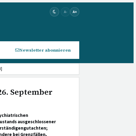
A-
A+
Newsletter abonnieren
3]
 26. September
ychiatrischen
Zustands ausgeschlossener
erständigengutachten;
dere bei Grenzfällen,