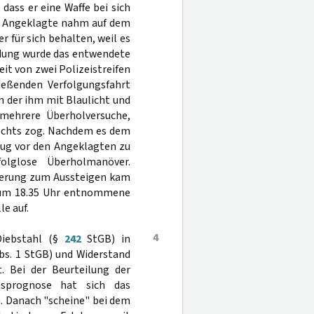
dass er eine Waffe bei sich
te Angeklagte nahm auf dem
r für sich behalten, weil es
ndung wurde das entwendete
t von zwei Polizeistreifen
ließenden Verfolgungsfahrt
 der ihm mit Blaulicht und
 mehrere Überholversuche,
rechts zog. Nachdem es dem
eug vor den Angeklagten zu
olglose Überholmanöver.
rderung zum Aussteigen kam
m um 18.35 Uhr entnommene
e auf.
4
Diebstahl (§
242
StGB) in
s. 1 StGB) und Widerstand
. Bei der Beurteilung der
itsprognose hat sich das
. Danach "scheine" bei dem