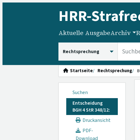
HRR
-Strafre
Aktuelle Ausgabe
Archiv
R
HRRS durchsuchen
Startseite
Rechtsprechung
B
Suchen
Entscheidung
BGH 4 StR 348/12:
Druckansicht
PDF-
Download