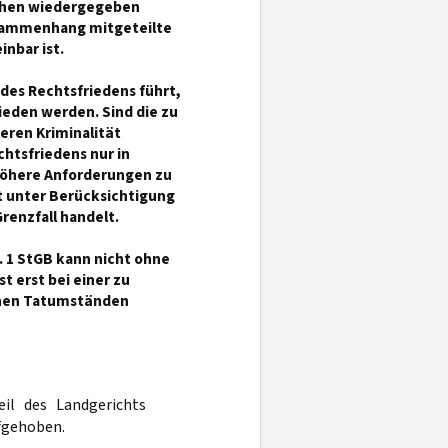
chen wiedergegeben
usammenhang mitgeteilte
nbar ist.
 des Rechtsfriedens führt,
eden werden. Sind die zu
eren Kriminalität
htsfriedens nur in
höhere Anforderungen zu
lt unter Berücksichtigung
renzfall handelt.
 1 StGB kann nicht ohne
t erst bei einer zu
chen Tatumständen
eil des Landgerichts
fgehoben.