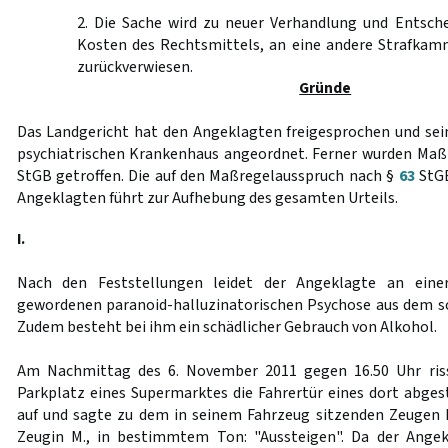
2. Die Sache wird zu neuer Verhandlung und Entsche
Kosten des Rechtsmittels, an eine andere Strafkam
zurückverwiesen.
Gründe
Das Landgericht hat den Angeklagten freigesprochen und se
psychiatrischen Krankenhaus angeordnet. Ferner wurden Ma
StGB getroffen. Die auf den Maßregelausspruch nach §
63
StGB
Angeklagten führt zur Aufhebung des gesamten Urteils.
I.
Nach den Feststellungen leidet der Angeklagte an eine
gewordenen paranoid-halluzinatorischen Psychose aus dem s
Zudem besteht bei ihm ein schädlicher Gebrauch von Alkohol.
Am Nachmittag des 6. November 2011 gegen 16.50 Uhr ris
Parkplatz eines Supermarktes die Fahrertür eines dort abg
auf und sagte zu dem in seinem Fahrzeug sitzenden Zeugen F
Zeugin M., in bestimmtem Ton: "Aussteigen". Da der Ange