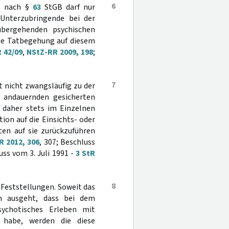
6
us nach §
63
StGB darf nur
 Unterzubringende bei der
übergehenden psychischen
die Tatbegehung auf diesem
R 42/09
,
NStZ-RR 2009, 198
;
7
t nicht zwangsläufig zu der
e andauernden gesicherten
t daher stets im Einzelnen
ion auf die Einsichts- oder
ten auf sie zurückzuführen
R 2012, 306
, 307; Beschluss
uss vom 3. Juli 1991 -
3 StR
8
 Feststellungen. Soweit das
n ausgeht, dass bei dem
sychotisches Erleben mit
 habe, werden die diese