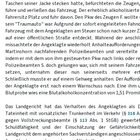
Taschen seiner Jacke stecken hatte, befürchteten die Zeugen, 
führe und verließen das Fahrzeug. Der erheblich alkoholisier
Fahrersitz Platz und fuhr davon. Den Pkw des Zeugen F. wollte e
sein "Traumauto" war. Aufgrund der sofort eingeleiteten Fah
Fahrzeug mit dem Angeklagten am Steuer schon nach kurzer Zei
auf einer öffentlichen Straße entdeckt. Während der ansch
missachtete der Angeklagte wiederholt Anhalteaufforderungen
Martinshorn nachfahrenden Polizeibeamten und vereitelte
indem er mit dem von ihm gesteuerten Pkw nach links oder 
Polizeibeamten S. doch gelungen war, sich mit seinem Fahrz
setzen, unternahm dieser nun seinerseits mehrere erf
Schließlich musste er auf einem Gehweg anhalten. Der Auffo
der Angeklagte erst nach einem Warnschuss nach. Eine ih
Blutprobe wies eine Blutalkoholkonzentration von 1,51 Promill
Das Landgericht hat das Verhalten des Angeklagten als 
Tateinheit mit vorsätzlicher Trunkenheit im Verkehr (§
316
Ab
gegen Vollstreckungsbeamte (§
113
Abs. 1 StGB) gewertet
Schuldfähigkeit und der Einschätzung der Gefährlichke
Landgericht dem angehörten Sachverständigen angeschlossen