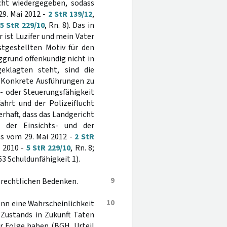
ht wiedergegeben, sodass
29. Mai 2012 -
2 StR 139/12
,
5 StR 229/10
, Rn. 8). Das in
ist Luzifer und mein Vater
stgestellten Motiv für den
grund offenkundig nicht in
klagten steht, sind die
. Konkrete Ausführungen zu
s- oder Steuerungsfähigkeit
hrt und der Polizeiflucht
erhaft, dass das Landgericht
 der Einsichts- und der
ss vom 29. Mai 2012 -
2 StR
r 2010 -
5 StR 229/10
, Rn. 8;
3 Schuldunfähigkeit 1).
9
 rechtlichen Bedenken.
10
nn eine Wahrscheinlichkeit
 Zustands in Zukunft Taten
r Folge haben (BGH, Urteil