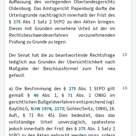
Auffassung des vorlegenden Oberlandesgerichts
Oldenburg. Das Amtsgericht Papenburg durfte die
Urteilsgründe nachträglich innerhalb der Frist des
§
275
Abs. 1 Satz 2 StPO zu den Akten bringen.
Dieses mit Gründen versehene Urteil ist der im
Rechtsbeschwerdeverfahren vorzunehmenden
Prüfung zu Grunde zu legen.
15
Der Senat hat die zu beantwortende Rechtsfrage
lediglich aus Gründen der Übersichtlichkeit nach
Maßgabe der Beschlussformel zum Teil neu
gefasst.
16
a) Die Bestimmung des §
275
Abs. 1 StPO gilt
gemäß §
46
Abs. 1, §
71
Abs. 1 OWiG im
gerichtlichen Bußgeldverfahren entsprechend (vgl.
BayObLG,
NJW 1976, 2273
; Göhler/Seitz, OWiG, 16.
Aufl., § 71 Rn. 45). Dies bedeutet, dass das
vollständige Urteil unverzüglich, spätestens
jedoch innerhalb der Frist des §
275
Abs. 1 Satz 2
StPO zu den Akten gebracht werden muss, sofern