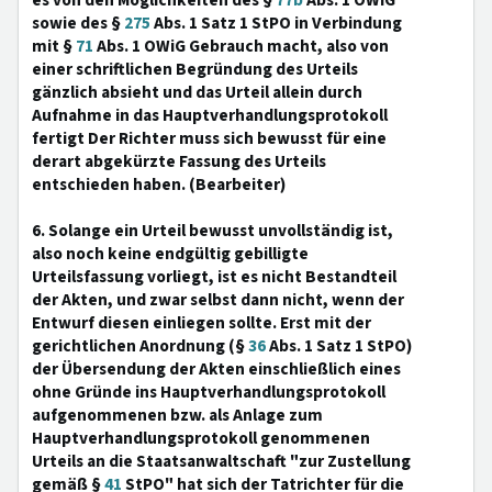
es von den Möglichkeiten des §
77b
Abs. 1 OWiG
sowie des §
275
Abs. 1 Satz 1 StPO in Verbindung
mit §
71
Abs. 1 OWiG Gebrauch macht, also von
einer schriftlichen Begründung des Urteils
gänzlich absieht und das Urteil allein durch
Aufnahme in das Hauptverhandlungsprotokoll
fertigt Der Richter muss sich bewusst für eine
derart abgekürzte Fassung des Urteils
entschieden haben. (Bearbeiter)
6. Solange ein Urteil bewusst unvollständig ist,
also noch keine endgültig gebilligte
Urteilsfassung vorliegt, ist es nicht Bestandteil
der Akten, und zwar selbst dann nicht, wenn der
Entwurf diesen einliegen sollte. Erst mit der
gerichtlichen Anordnung (§
36
Abs. 1 Satz 1 StPO)
der Übersendung der Akten einschließlich eines
ohne Gründe ins Hauptverhandlungsprotokoll
aufgenommenen bzw. als Anlage zum
Hauptverhandlungsprotokoll genommenen
Urteils an die Staatsanwaltschaft "zur Zustellung
gemäß §
41
StPO" hat sich der Tatrichter für die