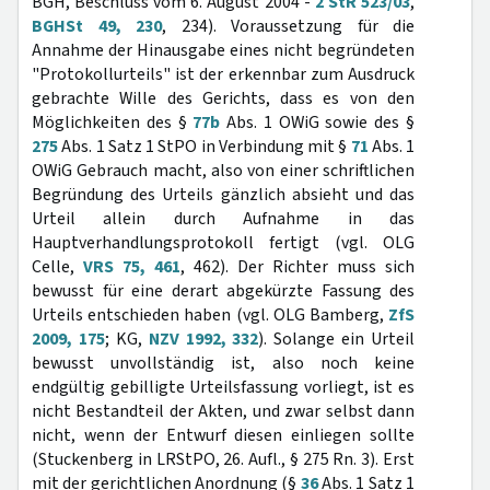
BGH, Beschluss vom 6. August 2004 -
2 StR 523/03
,
BGHSt 49, 230
, 234). Voraussetzung für die
Annahme der Hinausgabe eines nicht begründeten
"Protokollurteils" ist der erkennbar zum Ausdruck
gebrachte Wille des Gerichts, dass es von den
Möglichkeiten des §
77b
Abs. 1 OWiG sowie des §
275
Abs. 1 Satz 1 StPO in Verbindung mit §
71
Abs. 1
OWiG Gebrauch macht, also von einer schriftlichen
Begründung des Urteils gänzlich absieht und das
Urteil allein durch Aufnahme in das
Hauptverhandlungsprotokoll fertigt (vgl. OLG
Celle,
VRS 75, 461
, 462). Der Richter muss sich
bewusst für eine derart abgekürzte Fassung des
Urteils entschieden haben (vgl. OLG Bamberg,
ZfS
2009, 175
; KG,
NZV 1992, 332
). Solange ein Urteil
bewusst unvollständig ist, also noch keine
endgültig gebilligte Urteilsfassung vorliegt, ist es
nicht Bestandteil der Akten, und zwar selbst dann
nicht, wenn der Entwurf diesen einliegen sollte
(Stuckenberg in LRStPO, 26. Aufl., § 275 Rn. 3). Erst
mit der gerichtlichen Anordnung (§
36
Abs. 1 Satz 1