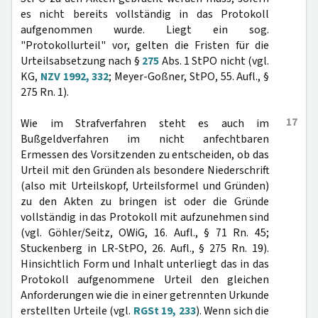
es nicht bereits vollständig in das Protokoll
aufgenommen wurde. Liegt ein sog.
"Protokollurteil" vor, gelten die Fristen für die
Urteilsabsetzung nach §
275
Abs. 1 StPO nicht (vgl.
KG,
NZV 1992, 332
; Meyer-Goßner, StPO, 55. Aufl., §
275 Rn. 1).
17
Wie im Strafverfahren steht es auch im
Bußgeldverfahren im nicht anfechtbaren
Ermessen des Vorsitzenden zu entscheiden, ob das
Urteil mit den Gründen als besondere Niederschrift
(also mit Urteilskopf, Urteilsformel und Gründen)
zu den Akten zu bringen ist oder die Gründe
vollständig in das Protokoll mit aufzunehmen sind
(vgl. Göhler/Seitz, OWiG, 16. Aufl., § 71 Rn. 45;
Stuckenberg in LR-StPO, 26. Aufl., § 275 Rn. 19).
Hinsichtlich Form und Inhalt unterliegt das in das
Protokoll aufgenommene Urteil den gleichen
Anforderungen wie die in einer getrennten Urkunde
erstellten Urteile (vgl.
RGSt 19, 233
). Wenn sich die