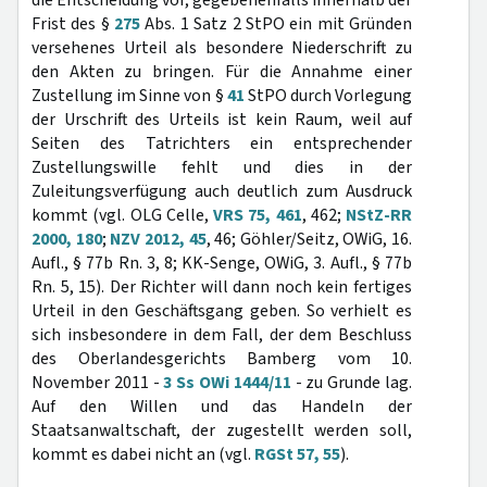
die Entscheidung vor, gegebenenfalls innerhalb der
Frist des §
275
Abs. 1 Satz 2 StPO ein mit Gründen
versehenes Urteil als besondere Niederschrift zu
den Akten zu bringen. Für die Annahme einer
Zustellung im Sinne von §
41
StPO durch Vorlegung
der Urschrift des Urteils ist kein Raum, weil auf
Seiten des Tatrichters ein entsprechender
Zustellungswille fehlt und dies in der
Zuleitungsverfügung auch deutlich zum Ausdruck
kommt (vgl. OLG Celle,
VRS 75, 461
, 462;
NStZ-RR
2000, 180
;
NZV 2012, 45
, 46; Göhler/Seitz, OWiG, 16.
Aufl., § 77b Rn. 3, 8; KK-Senge, OWiG, 3. Aufl., § 77b
Rn. 5, 15). Der Richter will dann noch kein fertiges
Urteil in den Geschäftsgang geben. So verhielt es
sich insbesondere in dem Fall, der dem Beschluss
des Oberlandesgerichts Bamberg vom 10.
November 2011 -
3 Ss OWi 1444/11
- zu Grunde lag.
Auf den Willen und das Handeln der
Staatsanwaltschaft, der zugestellt werden soll,
kommt es dabei nicht an (vgl.
RGSt 57, 55
).