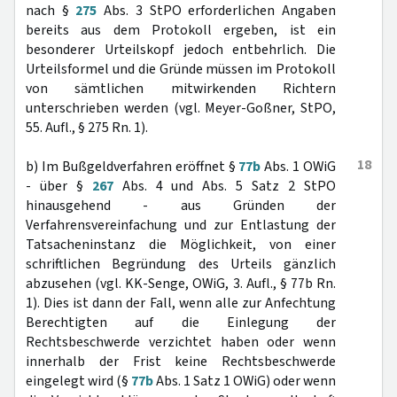
nach §
275
Abs. 3 StPO erforderlichen Angaben
bereits aus dem Protokoll ergeben, ist ein
besonderer Urteilskopf jedoch entbehrlich. Die
Urteilsformel und die Gründe müssen im Protokoll
von sämtlichen mitwirkenden Richtern
unterschrieben werden (vgl. Meyer-Goßner, StPO,
55. Aufl., § 275 Rn. 1).
18
b) Im Bußgeldverfahren eröffnet §
77b
Abs. 1 OWiG
- über §
267
Abs. 4 und Abs. 5 Satz 2 StPO
hinausgehend - aus Gründen der
Verfahrensvereinfachung und zur Entlastung der
Tatsacheninstanz die Möglichkeit, von einer
schriftlichen Begründung des Urteils gänzlich
abzusehen (vgl. KK-Senge, OWiG, 3. Aufl., § 77b Rn.
1). Dies ist dann der Fall, wenn alle zur Anfechtung
Berechtigten auf die Einlegung der
Rechtsbeschwerde verzichtet haben oder wenn
innerhalb der Frist keine Rechtsbeschwerde
eingelegt wird (§
77b
Abs. 1 Satz 1 OWiG) oder wenn