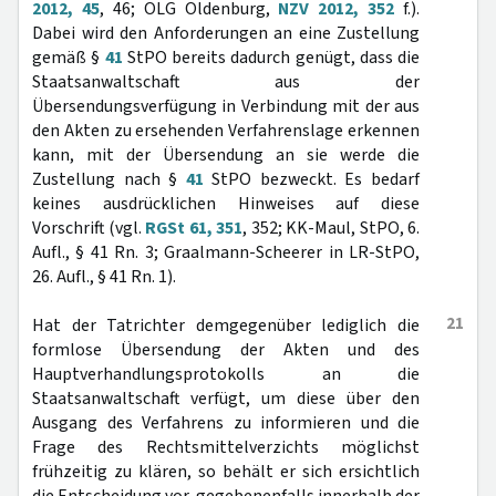
2012, 45
, 46; OLG Oldenburg,
NZV 2012, 352
f.).
Dabei wird den Anforderungen an eine Zustellung
gemäß §
41
StPO bereits dadurch genügt, dass die
Staatsanwaltschaft aus der
Übersendungsverfügung in Verbindung mit der aus
den Akten zu ersehenden Verfahrenslage erkennen
kann, mit der Übersendung an sie werde die
Zustellung nach §
41
StPO bezweckt. Es bedarf
keines ausdrücklichen Hinweises auf diese
Vorschrift (vgl.
RGSt 61, 351
, 352; KK-Maul, StPO, 6.
Aufl., § 41 Rn. 3; Graalmann-Scheerer in LR-StPO,
26. Aufl., § 41 Rn. 1).
21
Hat der Tatrichter demgegenüber lediglich die
formlose Übersendung der Akten und des
Hauptverhandlungsprotokolls an die
Staatsanwaltschaft verfügt, um diese über den
Ausgang des Verfahrens zu informieren und die
Frage des Rechtsmittelverzichts möglichst
frühzeitig zu klären, so behält er sich ersichtlich