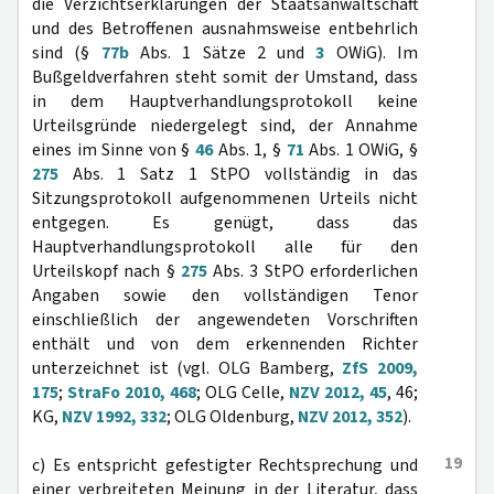
die Verzichtserklärungen der Staatsanwaltschaft
und des Betroffenen ausnahmsweise entbehrlich
sind (§
77b
Abs. 1 Sätze 2 und
3
OWiG). Im
Bußgeldverfahren steht somit der Umstand, dass
in dem Hauptverhandlungsprotokoll keine
Urteilsgründe niedergelegt sind, der Annahme
eines im Sinne von §
46
Abs. 1, §
71
Abs. 1 OWiG, §
275
Abs. 1 Satz 1 StPO vollständig in das
Sitzungsprotokoll aufgenommenen Urteils nicht
entgegen. Es genügt, dass das
Hauptverhandlungsprotokoll alle für den
Urteilskopf nach §
275
Abs. 3 StPO erforderlichen
Angaben sowie den vollständigen Tenor
einschließlich der angewendeten Vorschriften
enthält und von dem erkennenden Richter
unterzeichnet ist (vgl. OLG Bamberg,
ZfS 2009,
175
;
StraFo 2010, 468
; OLG Celle,
NZV 2012, 45
, 46;
KG,
NZV 1992, 332
; OLG Oldenburg,
NZV 2012, 352
).
19
c) Es entspricht gefestigter Rechtsprechung und
einer verbreiteten Meinung in der Literatur, dass