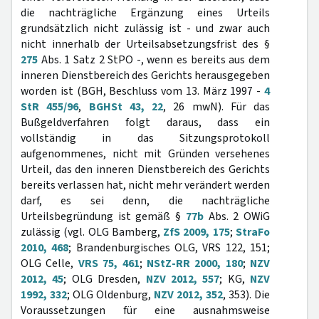
die nachträgliche Ergänzung eines Urteils
grundsätzlich nicht zulässig ist - und zwar auch
nicht innerhalb der Urteilsabsetzungsfrist des §
275
Abs. 1 Satz 2 StPO -, wenn es bereits aus dem
inneren Dienstbereich des Gerichts herausgegeben
worden ist (BGH, Beschluss vom 13. März 1997 -
4
StR 455/96
,
BGHSt 43, 22
, 26 mwN). Für das
Bußgeldverfahren folgt daraus, dass ein
vollständig in das Sitzungsprotokoll
aufgenommenes, nicht mit Gründen versehenes
Urteil, das den inneren Dienstbereich des Gerichts
bereits verlassen hat, nicht mehr verändert werden
darf, es sei denn, die nachträgliche
Urteilsbegründung ist gemäß §
77b
Abs. 2 OWiG
zulässig (vgl. OLG Bamberg,
ZfS 2009, 175
;
StraFo
2010, 468
; Brandenburgisches OLG, VRS 122, 151;
OLG Celle,
VRS 75, 461
;
NStZ-RR 2000, 180
;
NZV
2012, 45
; OLG Dresden,
NZV 2012, 557
; KG,
NZV
1992, 332
; OLG Oldenburg,
NZV 2012, 352
, 353). Die
Voraussetzungen für eine ausnahmsweise