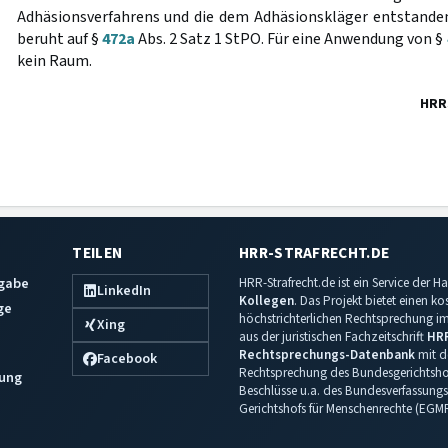
Adhäsionsverfahrens und die dem Adhäsionskläger entstand
beruht auf §
472a
Abs. 2 Satz 1 StPO. Für eine Anwendung von §
kein Raum.
HRR
TEILEN
HRR-STRAFRECHT.DE
sgabe
HRR-Strafrecht.de ist ein Service der
LinkedIn
Kollegen
. Das Projekt bietet einen k
ge
höchstrichterlichen Rechtsprechung im 
Xing
aus der juristischen Fachzeitschrift
HR
Rechtsprechungs-Datenbank
mit de
Facebook
Rechtsprechung des Bundesgerichtshof
ung
Beschlüsse u.a. des Bundesverfassungs
Gerichtshofs für Menschenrechte (EGM