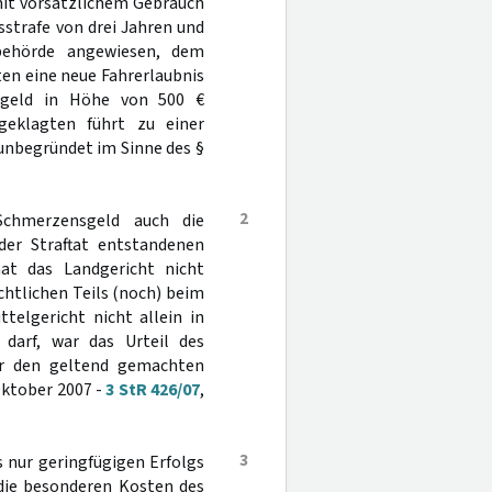
mit vorsätzlichem Gebrauch
tsstrafe von drei Jahren und
sbehörde angewiesen, dem
en eine neue Fahrerlaubnis
sgeld in Höhe von 500 €
geklagten führt zu einer
 unbegründet im Sinne des §
2
chmerzensgeld auch die
der Straftat entstandenen
at das Landgericht nicht
chtlichen Teils (noch) beim
telgericht nicht allein in
darf, war das Urteil des
er den geltend gemachten
Oktober 2007 -
3 StR 426/07
,
3
 nur geringfügigen Erfolgs
 die besonderen Kosten des