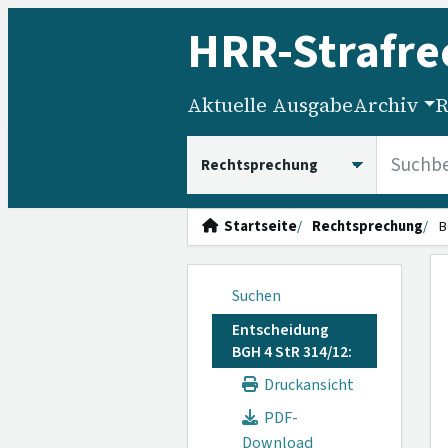
HRR
-Strafre
Aktuelle Ausgabe
Archiv
R
HRRS durchsuchen
Startseite
Rechtsprechung
B
Suchen
Entscheidung
BGH 4 StR 314/12:
Druckansicht
PDF-
Download