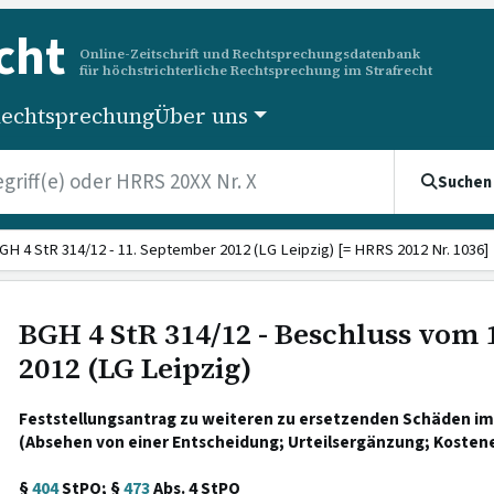
cht
Online-Zeitschrift und Rechtsprechungsdatenbank
für höchstrichterliche Rechtsprechung im Strafrecht
echtsprechung
Über uns
Suchen
GH 4 StR 314/12 - 11. September 2012 (LG Leipzig) [= HRRS 2012 Nr. 1036]
BGH 4 StR 314/12 - Beschluss vom
2012 (LG Leipzig)
Feststellungsantrag zu weiteren zu ersetzenden Schäden i
(Absehen von einer Entscheidung; Urteilsergänzung; Kosten
§
404
StPO; §
473
Abs. 4 StPO