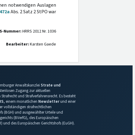
enen notwendigen Auslagen
472a
Abs. 2 Satz 2 StPO war
S-Nummer:
HRRS 2012 Nr. 1036
Bearbeiter:
Karsten Gaede
 Hamburger Anwaltskanzlei
Strate und
ostenlosen Zugang zur aktuellen
Strafrecht und Strafverfahrensrecht. Es besteht
RS
, einem monatlichen
Newsletter
und einer
r vollständigen strafrechtlichen
s (BGH) und ausgewählter Urteile und
gerichts (BVerfG), des Europäischen
R) und des Europäischen Gerichtshofs (EuGH).