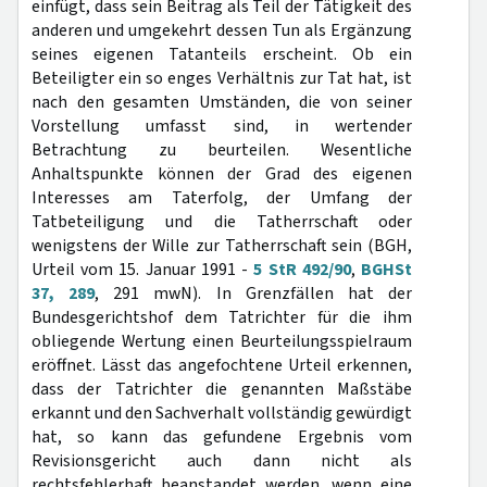
einfügt, dass sein Beitrag als Teil der Tätigkeit des
anderen und umgekehrt dessen Tun als Ergänzung
seines eigenen Tatanteils erscheint. Ob ein
Beteiligter ein so enges Verhältnis zur Tat hat, ist
nach den gesamten Umständen, die von seiner
Vorstellung umfasst sind, in wertender
Betrachtung zu beurteilen. Wesentliche
Anhaltspunkte können der Grad des eigenen
Interesses am Taterfolg, der Umfang der
Tatbeteiligung und die Tatherrschaft oder
wenigstens der Wille zur Tatherrschaft sein (BGH,
Urteil vom 15. Januar 1991 -
5 StR 492/90
,
BGHSt
37, 289
, 291 mwN). In Grenzfällen hat der
Bundesgerichtshof dem Tatrichter für die ihm
obliegende Wertung einen Beurteilungsspielraum
eröffnet. Lässt das angefochtene Urteil erkennen,
dass der Tatrichter die genannten Maßstäbe
erkannt und den Sachverhalt vollständig gewürdigt
hat, so kann das gefundene Ergebnis vom
Revisionsgericht auch dann nicht als
rechtsfehlerhaft beanstandet werden, wenn eine