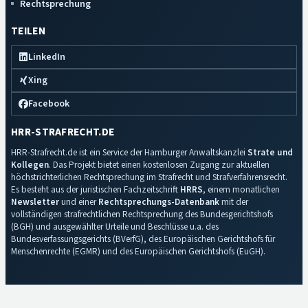
Rechtsprechung
TEILEN
LinkedIn
Xing
Facebook
HRR-STRAFRECHT.DE
HRR-Strafrecht.de ist ein Service der Hamburger Anwaltskanzlei
Strate und
Kollegen
. Das Projekt bietet einen kostenlosen Zugang zur aktuellen
höchstrichterlichen Rechtsprechung im Strafrecht und Strafverfahrensrecht.
Es besteht aus der juristischen Fachzeitschrift
HRRS
, einem monatlichen
Newsletter
und einer
Rechtsprechungs-Datenbank
mit der
vollständigen strafrechtlichen Rechtsprechung des Bundesgerichtshofs
(BGH) und ausgewählter Urteile und Beschlüsse u.a. des
Bundesverfassungsgerichts (BVerfG), des Europäischen Gerichtshofs für
Menschenrechte (EGMR) und des Europäischen Gerichtshofs (EuGH).
Impressum
·
Datenschutz