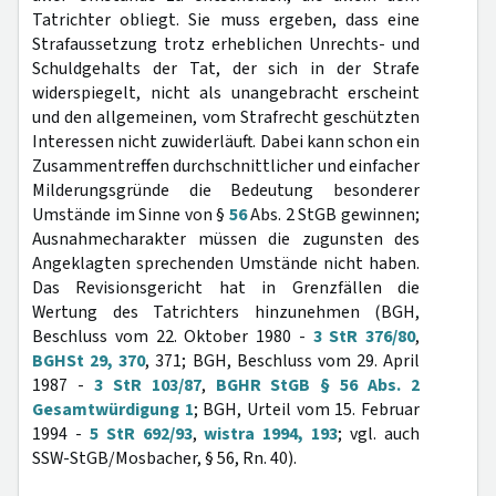
Tatrichter obliegt. Sie muss ergeben, dass eine
Strafaussetzung trotz erheblichen Unrechts- und
Schuldgehalts der Tat, der sich in der Strafe
widerspiegelt, nicht als unangebracht erscheint
und den allgemeinen, vom Strafrecht geschützten
Interessen nicht zuwiderläuft. Dabei kann schon ein
Zusammentreffen durchschnittlicher und einfacher
Milderungsgründe die Bedeutung besonderer
Umstände im Sinne von §
56
Abs. 2 StGB gewinnen;
Ausnahmecharakter müssen die zugunsten des
Angeklagten sprechenden Umstände nicht haben.
Das Revisionsgericht hat in Grenzfällen die
Wertung des Tatrichters hinzunehmen (BGH,
Beschluss vom 22. Oktober 1980 -
3 StR 376/80
,
BGHSt 29, 370
, 371; BGH, Beschluss vom 29. April
1987 -
3 StR 103/87
,
BGHR StGB § 56 Abs. 2
Gesamtwürdigung 1
; BGH, Urteil vom 15. Februar
1994 -
5 StR 692/93
,
wistra 1994, 193
; vgl. auch
SSW-StGB/Mosbacher, § 56, Rn. 40).