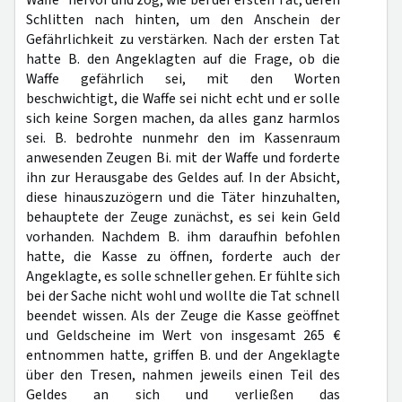
Waffe" hervor und zog, wie bei der ersten Tat, deren
Schlitten nach hinten, um den Anschein der
Gefährlichkeit zu verstärken. Nach der ersten Tat
hatte B. den Angeklagten auf die Frage, ob die
Waffe gefährlich sei, mit den Worten
beschwichtigt, die Waffe sei nicht echt und er solle
sich keine Sorgen machen, da alles ganz harmlos
sei. B. bedrohte nunmehr den im Kassenraum
anwesenden Zeugen Bi. mit der Waffe und forderte
ihn zur Herausgabe des Geldes auf. In der Absicht,
diese hinauszuzögern und die Täter hinzuhalten,
behauptete der Zeuge zunächst, es sei kein Geld
vorhanden. Nachdem B. ihm daraufhin befohlen
hatte, die Kasse zu öffnen, forderte auch der
Angeklagte, es solle schneller gehen. Er fühlte sich
bei der Sache nicht wohl und wollte die Tat schnell
beendet wissen. Als der Zeuge die Kasse geöffnet
und Geldscheine im Wert von insgesamt 265 €
entnommen hatte, griffen B. und der Angeklagte
über den Tresen, nahmen jeweils einen Teil des
Geldes an sich und verließen das