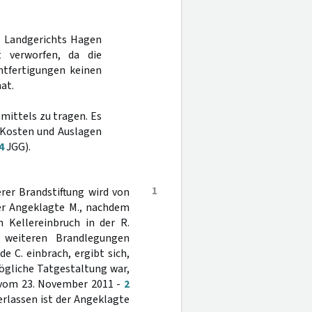
s Landgerichts Hagen
 verworfen, da die
htfertigungen keinen
at.
mittels zu tragen. Es
 Kosten und Auslagen
4
JGG).
1
rer Brandstiftung wird von
er Angeklagte M., nachdem
 Kellereinbruch in der R.
weiteren Brandlegungen
e C. einbrach, ergibt sich,
ögliche Tatgestaltung war,
 vom 23. November 2011 -
2
rlassen ist der Angeklagte