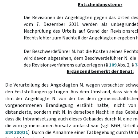
Entscheidungstenor
Die Revisionen der Angeklagten gegen das Urteil de
vom 7. Dezember 2011 werden als unbegründet
Nachprüfung des Urteils auf Grund der Revisionsrec
Rechtsfehler zum Nachteil der Angeklagten ergeben h
Der Beschwerdeführer M. hat die Kosten seines Rechts
wird davon abgesehen, dem Beschwerdeführer N. die
des Revisionsverfahrens aufzuerlegen (§
109
Abs. 2, §
7
Ergänzend bemerkt der Senat:
Die Verurteilung des Angeklagten M. wegen versuchter schwe
den Feststellungen getragen. Aus dem Umstand, dass sich d
ihm der Angeklagte N. von der bei dem gemeinschaftlichen
vorgenommenen Brandlegung erzählt hatte, nicht von 
distanzierte, sondern mit N. in derselben Nacht in das Gebäud
dass die Inbrandsetzung auch dieses Gebäudes durch N. eine m
die vom gemeinsamen Vorsatz umfasst war (vgl. BGH, Urteil
StR 330/11
). Durch die Annahme einer Tatbegehung durch Unte