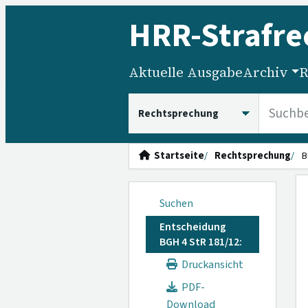
HRR
-Strafre
Aktuelle Ausgabe
Archiv
R
HRRS durchsuchen
Startseite
Rechtsprechung
B
Suchen
Entscheidung
BGH 4 StR 181/12:
Druckansicht
PDF-
Download