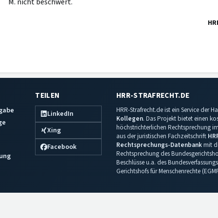
M. nicht beschwert.
HR
TEILEN
HRR-STRAFRECHT.DE
sgabe
HRR-Strafrecht.de ist ein Service der
LinkedIn
Kollegen
. Das Projekt bietet einen k
ge
höchstrichterlichen Rechtsprechung im 
Xing
aus der juristischen Fachzeitschrift
HR
Rechtsprechungs-Datenbank
mit de
Facebook
Rechtsprechung des Bundesgerichtshof
ung
Beschlüsse u.a. des Bundesverfassungs
Gerichtshofs für Menschenrechte (EGM
Impressum
·
Datenschutz