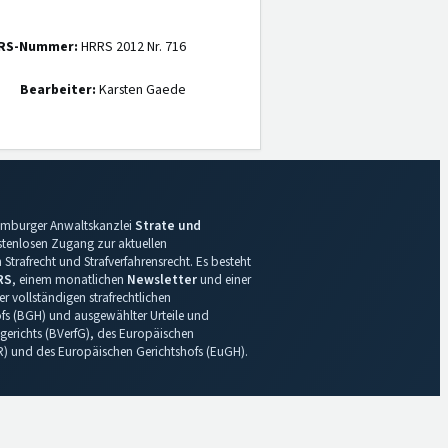
RS-Nummer:
HRRS 2012 Nr. 716
Bearbeiter:
Karsten Gaede
 Hamburger Anwaltskanzlei
Strate und
ostenlosen Zugang zur aktuellen
Strafrecht und Strafverfahrensrecht. Es besteht
RS
, einem monatlichen
Newsletter
und einer
r vollständigen strafrechtlichen
s (BGH) und ausgewählter Urteile und
gerichts (BVerfG), des Europäischen
R) und des Europäischen Gerichtshofs (EuGH).