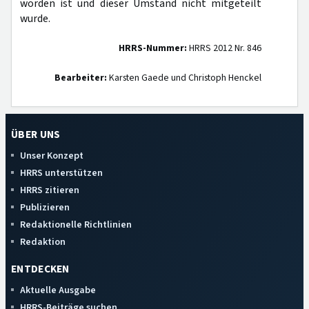
worden ist und dieser Umstand nicht mitgeteilt
wurde.
HRRS-Nummer:
HRRS 2012 Nr. 846
Bearbeiter:
Karsten Gaede und Christoph Henckel
ÜBER UNS
Unser Konzept
HRRS unterstützen
HRRS zitieren
Publizieren
Redaktionelle Richtlinien
Redaktion
ENTDECKEN
Aktuelle Ausgabe
HRRS-Beiträge suchen