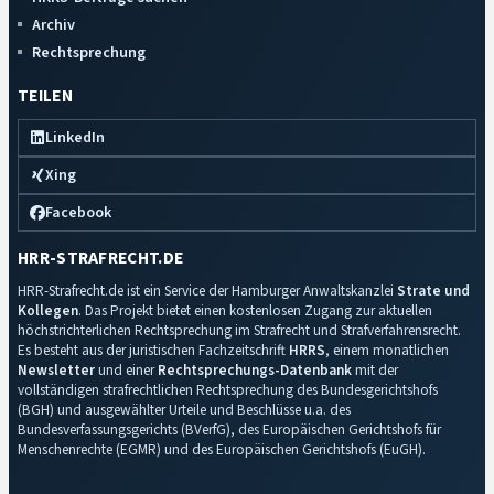
Archiv
Rechtsprechung
TEILEN
LinkedIn
Xing
Facebook
HRR-STRAFRECHT.DE
HRR-Strafrecht.de ist ein Service der Hamburger Anwaltskanzlei
Strate und
Kollegen
. Das Projekt bietet einen kostenlosen Zugang zur aktuellen
höchstrichterlichen Rechtsprechung im Strafrecht und Strafverfahrensrecht.
Es besteht aus der juristischen Fachzeitschrift
HRRS
, einem monatlichen
Newsletter
und einer
Rechtsprechungs-Datenbank
mit der
vollständigen strafrechtlichen Rechtsprechung des Bundesgerichtshofs
(BGH) und ausgewählter Urteile und Beschlüsse u.a. des
Bundesverfassungsgerichts (BVerfG), des Europäischen Gerichtshofs für
Menschenrechte (EGMR) und des Europäischen Gerichtshofs (EuGH).