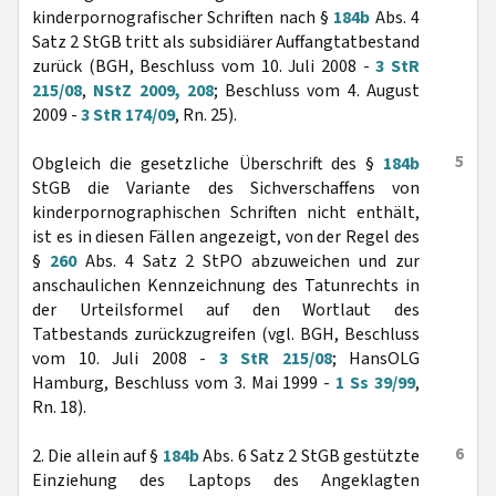
kinderpornografischer Schriften nach §
184b
Abs. 4
Satz 2 StGB tritt als subsidiärer Auffangtatbestand
zurück (BGH, Beschluss vom 10. Juli 2008 -
3 StR
215/08
,
NStZ 2009, 208
; Beschluss vom 4. August
2009 -
3 StR 174/09
, Rn. 25).
5
Obgleich die gesetzliche Überschrift des §
184b
StGB die Variante des Sichverschaffens von
kinderpornographischen Schriften nicht enthält,
ist es in diesen Fällen angezeigt, von der Regel des
§
260
Abs. 4 Satz 2 StPO abzuweichen und zur
anschaulichen Kennzeichnung des Tatunrechts in
der Urteilsformel auf den Wortlaut des
Tatbestands zurückzugreifen (vgl. BGH, Beschluss
vom 10. Juli 2008 -
3 StR 215/08
; HansOLG
Hamburg, Beschluss vom 3. Mai 1999 -
1 Ss 39/99
,
Rn. 18).
6
2. Die allein auf §
184b
Abs. 6 Satz 2 StGB gestützte
Einziehung des Laptops des Angeklagten