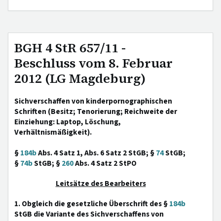
BGH 4 StR 657/11 -
Beschluss vom 8. Februar
2012 (LG Magdeburg)
Sichverschaffen von kinderpornographischen
Schriften (Besitz; Tenorierung; Reichweite der
Einziehung: Laptop, Löschung,
Verhältnismäßigkeit).
§
184b
Abs. 4 Satz 1, Abs. 6 Satz 2 StGB; §
74
StGB;
§
74b
StGB; §
260
Abs. 4 Satz 2 StPO
Leitsätze des Bearbeiters
1. Obgleich die gesetzliche Überschrift des §
184b
StGB die Variante des Sichverschaffens von