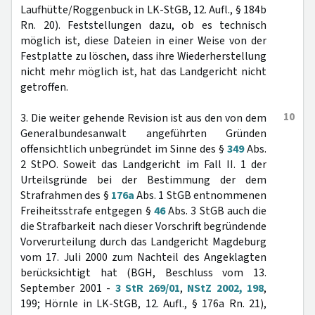
Laufhütte/Roggenbuck in LK-StGB, 12. Aufl., § 184b
Rn. 20). Feststellungen dazu, ob es technisch
möglich ist, diese Dateien in einer Weise von der
Festplatte zu löschen, dass ihre Wiederherstellung
nicht mehr möglich ist, hat das Landgericht nicht
getroffen.
10
3. Die weiter gehende Revision ist aus den von dem
Generalbundesanwalt angeführten Gründen
offensichtlich unbegründet im Sinne des §
349
Abs.
2 StPO. Soweit das Landgericht im Fall II. 1 der
Urteilsgründe bei der Bestimmung der dem
Strafrahmen des §
176a
Abs. 1 StGB entnommenen
Freiheitsstrafe entgegen §
46
Abs. 3 StGB auch die
die Strafbarkeit nach dieser Vorschrift begründende
Vorverurteilung durch das Landgericht Magdeburg
vom 17. Juli 2000 zum Nachteil des Angeklagten
berücksichtigt hat (BGH, Beschluss vom 13.
September 2001 -
3 StR 269/01
,
NStZ 2002, 198
,
199; Hörnle in LK-StGB, 12. Aufl., § 176a Rn. 21),