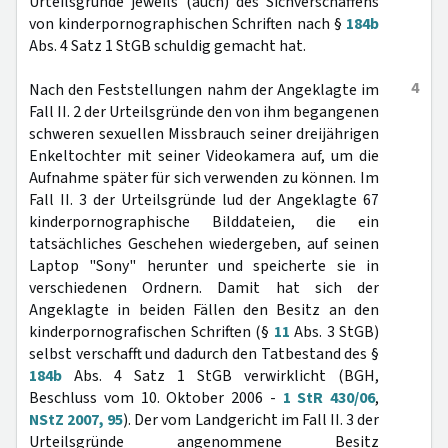
Urteilsgründe jeweils (auch) des Sichverschaffens
von kinderpornographischen Schriften nach §
184b
Abs. 4 Satz 1 StGB schuldig gemacht hat.
4
Nach den Feststellungen nahm der Angeklagte im
Fall II. 2 der Urteilsgründe den von ihm begangenen
schweren sexuellen Missbrauch seiner dreijährigen
Enkeltochter mit seiner Videokamera auf, um die
Aufnahme später für sich verwenden zu können. Im
Fall II. 3 der Urteilsgründe lud der Angeklagte 67
kinderpornographische Bilddateien, die ein
tatsächliches Geschehen wiedergeben, auf seinen
Laptop "Sony" herunter und speicherte sie in
verschiedenen Ordnern. Damit hat sich der
Angeklagte in beiden Fällen den Besitz an den
kinderpornografischen Schriften (§
11
Abs. 3 StGB)
selbst verschafft und dadurch den Tatbestand des §
184b
Abs. 4 Satz 1 StGB verwirklicht (BGH,
Beschluss vom 10. Oktober 2006 -
1 StR 430/06
,
NStZ 2007, 95
). Der vom Landgericht im Fall II. 3 der
Urteilsgründe angenommene Besitz