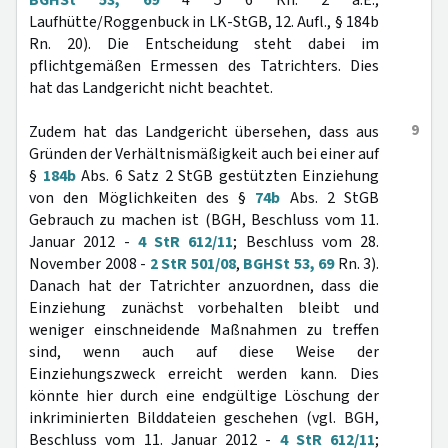
BGHSt 53, 69
4 5 6 Rn. 2 a.E.;
Laufhütte/Roggenbuck in LK-StGB, 12. Aufl., § 184b
Rn. 20). Die Entscheidung steht dabei im
pflichtgemäßen Ermessen des Tatrichters. Dies
hat das Landgericht nicht beachtet.
9
Zudem hat das Landgericht übersehen, dass aus
Gründen der Verhältnismäßigkeit auch bei einer auf
§
184b
Abs. 6 Satz 2 StGB gestützten Einziehung
von den Möglichkeiten des §
74b
Abs. 2 StGB
Gebrauch zu machen ist (BGH, Beschluss vom 11.
Januar 2012 -
4 StR 612/11
; Beschluss vom 28.
November 2008 -
2 StR 501/08
,
BGHSt 53, 69
Rn. 3).
Danach hat der Tatrichter anzuordnen, dass die
Einziehung zunächst vorbehalten bleibt und
weniger einschneidende Maßnahmen zu treffen
sind, wenn auch auf diese Weise der
Einziehungszweck erreicht werden kann. Dies
könnte hier durch eine endgültige Löschung der
inkriminierten Bilddateien geschehen (vgl. BGH,
Beschluss vom 11. Januar 2012 -
4 StR 612/11
;