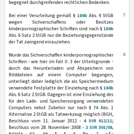
begegnet durchgreifenden rechtlichen Bedenken.
7
Bei einer Verurteilung gemäß §
184b
Abs. 4 StGB
wegen Sichverschaffens oder Besitzes
kinderpornographischer Schriften sind nach §
184b
Abs. 6 Satz 2 StGB nur die Beziehungsgegenstände
der Tat zwingend einzuziehen.
8
Wurde das Sichverschaffen kinderpornographischer
Schriften - wie hier im Fall II. 3 der Urteilsgründe -
durch das Herunterladen und Abspeichern von
Bilddateien auf einem Computer begangen,
unterliegt daher lediglich die als Speichermedium
verwendete Festplatte der Einziehung nach §
184b
Abs. 6 Satz 2 StGB. Dagegen ist eine Einziehung des
für den Lade- und Speichervorgang verwendeten
Computers nebst Zubehör nur nach §
74
Abs. 1
Alternative 2 StGB als Tatwerkzeug möglich (BGH,
Beschluss vom 11. Januar 2012 -
4 StR 612/11
;
Beschluss vom 28. November 2008 -
2 StR 501/08
,