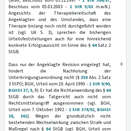
(BGH, Beschluss vom 05.12.1997 -
2 StR 504/97
;
Beschluss vom 05.03.2003 -
2 StR 5/03
m.w.N.).
Angesichts der Therapiebereitschaft des
Angeklagten und des Umstandes, dass eine
Therapie bislang noch nicht durchgeführt worden
ist (vgl. UA S. 3), sprechen die bisherigen
Urteilsfeststellungen auch für eine hinreichend
konkrete Erfolgsaussicht im Sinne des §
64
Satz 2
StGB.
8
Dass nur der Angeklagte Revision eingelegt hat,
hindert die Nachholung der
Unterbringungsanordnung nicht (§
358
Abs. 2 Satz
3 StPO; BGH, Urteil vom 10. April 1990 -
1 StR 9/90
,
BGHSt 37, 5
, 9). Er hat die Nichtanwendung des §
64
StGB durch das Tatgericht auch nicht vom
Rechtsmittelangriff ausgenommen (vgl. BGH,
Urteil vom 7. Oktober 1992 -
2 StR 374/92
,
BGHSt
38, 362
). Wegen der grundsätzlich nicht
bestehenden Wechselwirkung zwischen Strafe und
Maßregel nach §
64
StGB (vgl. BGH, Urteil vom