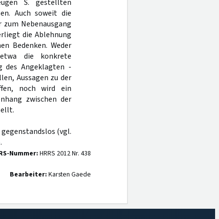
ugen S. gestellten
sen. Auch soweit die
 er zum Nebenausgang
terliegt die Ablehnung
chen Bedenken. Weder
etwa die konkrete
g des Angeklagten -
llen, Aussagen zu der
ffen, noch wird ein
enhang zwischen der
llt.
 gegenstandslos (vgl.
.
RS-Nummer:
HRRS 2012 Nr. 438
Bearbeiter:
Karsten Gaede