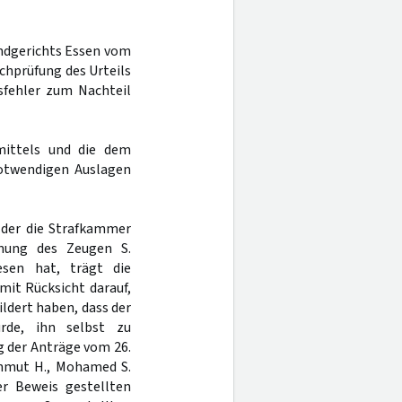
andgerichts Essen vom
achprüfung des Urteils
sfehler zum Nachteil
mittels und die dem
otwendigen Auslagen
 der die Strafkammer
mung des Zeugen S.
esen hat, trägt die
mit Rücksicht darauf,
ldert haben, dass der
rde, ihn selbst zu
g der Anträge vom 26.
hmut H., Mohamed S.
r Beweis gestellten