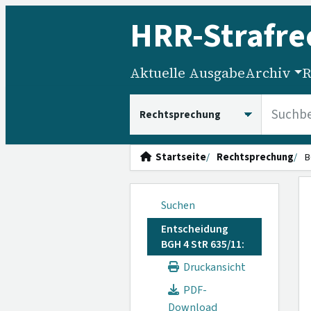
HRR
-Strafre
Aktuelle Ausgabe
Archiv
R
HRRS durchsuchen
Startseite
Rechtsprechung
B
Suchen
Entscheidung
BGH 4 StR 635/11:
Druckansicht
PDF-
Download