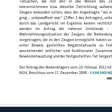
Tatsachen, die mit den in das Wissen des Ze
übereinstimmen bzw. dieselbe Zielrichtung aufwei
Zeugen bekunden sollen, dass der Angeklagte "als
ging ... unbewaffnet war" (Ziffer 3 des Antrages), un
durch das Landgericht im Ergebnis keinen rechtli
werden im Antrag die näheren Umstände - 
Wahrnehmungssituation der Zeugen, die Bekleidun
vorgetragen, die es den Zeugen ermöglicht haben so
unter Beweis gestellten Negativtatsache zu tre
ausreichender zeitlicher und funktionaler Zusamm
Beweisbehauptung und der festgestellten Tat hergeste
Der Antrag des Nebenklägers vom 23. Februar 2012 ist
BGH, Beschluss vom 17. Dezember 2008 -
2 StR 563/08
)
HR