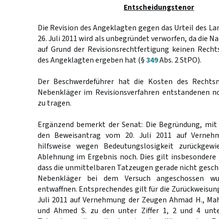
Entscheidungstenor
Die Revision des Angeklagten gegen das Urteil des L
26. Juli 2011 wird als unbegründet verworfen, da die N
auf Grund der Revisionsrechtfertigung keinen Recht
des Angeklagten ergeben hat (§
349
Abs. 2 StPO).
Der Beschwerdeführer hat die Kosten des Rechts
Nebenkläger im Revisionsverfahren entstandenen n
zu tragen.
Ergänzend bemerkt der Senat: Die Begründung, mit
den Beweisantrag vom 20. Juli 2011 auf Verneh
hilfsweise wegen Bedeutungslosigkeit zurückgewi
Ablehnung im Ergebnis noch. Dies gilt insbesondere 
dass die unmittelbaren Tatzeugen gerade nicht geschi
Nebenkläger bei dem Versuch angeschossen wu
entwaffnen. Entsprechendes gilt für die Zurückweisun
Juli 2011 auf Vernehmung der Zeugen Ahmad H., Ma
und Ahmed S. zu den unter Ziffer 1, 2 und 4 unte