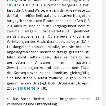
Landgericht im Rahmen seiner Erwägungen zu §
105
Abs. 1 Nr. 2 JGG zutreffend festgestellt hat,
lässt die Art und Weise, wie sich der Angeklagte zu
der Tat hinreißen ließ, auf einen starken Mangel an
Ausgeglichenheit und Besonnenheit schließen (UA
29). Auch musste er in der Vergangenheit bereits
zweimal wegen Körperverletzung geahndet
werden, wobei er seinen Opfern jeweils knöcherne
Verletzungen des Gesichtsschädels zufügte (UA 4
f.). Mangelnde Impulskontrolle, wie sie bei dem
Angeklagten schon mehrfach zutage getreten ist,
führt nicht selten dazu, dass es bereits bei
geringsten Anlässen zu massiven
Gewalthandlungen kommt, bei denen dem Täter
die Konsequenzen seines Handelns gleichgültig
sind und deshalb selbst tödliche Folgen in Kauf
genommen werden (vgl. BGH, Urteil vom 16. April
2008 -
2 StR 95/08
, Rn. 9).
22
4. Die Sache bedarf daher insgesamt neuer
Verhandlung und Entscheidung.