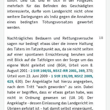
sofort Leid tat und er sich in der Folgezeit
mehrfach für das Befinden des Geschädigten
interessierte, durfte vom Landgericht nicht ohne
weitere Darlegungen als Indiz gegen die Annahme
eines bedingten Tötungsvorsatzes gewertet
werden.
18
Nachträgliches Bedauern und Rettungsversuche
sagen nur bedingt etwas über die innere Haltung
des Täters im Tatzeitpunkt aus, da sie nicht selten
auf einer spontanen Ernüchterung beruhen und
mit Blick auf die Tatfolgen von der Sorge um das
eigene Wohl geleitet sind (BGH, Urteil vom 8.
August 2001 -
2 StR 166/01
,
NStZ-RR 2001, 369
, 370;
Urteil vom 23. Juni 2009 -
1 StR 191/09
,
NStZ 2009,
629
, 630). Der Angeklagte hat hierzu angegeben,
nach dem Tritt "wach geworden" zu sein. Dabei
habe er begriffen, dass er etwas getan habe, was
nicht in Ordnung gewesen sei (UA 14). Der
Angeklagte - dessen Einlassung das Landgericht im
Übrigen gefolgt ist - hat damit selbst eingeräumt,