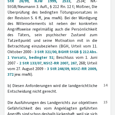
StR 26/99
,
NJW 1999, 2533
, 2534; NK-
StGB/Neumann 3. Aufl., § 212 Rn. 12 f.; Mößner, Die
Überprüfung des bedingten Tötungsvorsatzes in
der Revision S. 6 ff., jew. mwN). Bei der Würdigung
des Willenselements ist neben der konkreten
Angriffsweise regelmäßig auch die Persönlichkeit
des Täters, sein psychischer Zustand zum
Tatzeitpunkt und seine Motivation mit in die
Betrachtung einzubeziehen (BGH, Urteil vom 11.
Oktober 2000 -
3 StR 321/00
,
BGHR StGB § 212 Abs.
1 Vorsatz, bedingter 51
; Beschluss vom 1. Juni
2007 -
2 StR 133/07
,
NStZ-RR 2007, 267
, 268; Urteil
vom 27. August 2009 -
3 StR 246/09
,
NStZ-RR 2009,
372
jew. mwN).
14
b) Diesen Anforderungen wird die landgerichtliche
Entscheidung nicht gerecht.
15
Die Ausführungen des Landgerichts zur objektiven
Gefährlichkeit des vom Angeklagten geführten
Angriffs sind schon deshalb lückenhaft, weil sie sich