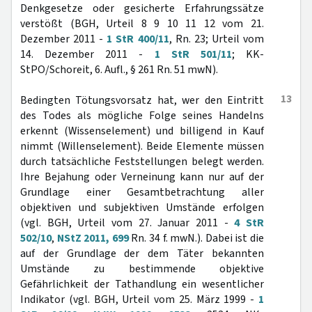
Denkgesetze oder gesicherte Erfahrungssätze
verstößt (BGH, Urteil 8 9 10 11 12 vom 21.
Dezember 2011 -
1 StR 400/11
, Rn. 23; Urteil vom
14. Dezember 2011 -
1 StR 501/11
; KK-
StPO/Schoreit, 6. Aufl., § 261 Rn. 51 mwN).
13
Bedingten Tötungsvorsatz hat, wer den Eintritt
des Todes als mögliche Folge seines Handelns
erkennt (Wissenselement) und billigend in Kauf
nimmt (Willenselement). Beide Elemente müssen
durch tatsächliche Feststellungen belegt werden.
Ihre Bejahung oder Verneinung kann nur auf der
Grundlage einer Gesamtbetrachtung aller
objektiven und subjektiven Umstände erfolgen
(vgl. BGH, Urteil vom 27. Januar 2011 -
4 StR
502/10
,
NStZ 2011, 699
Rn. 34 f. mwN.). Dabei ist die
auf der Grundlage der dem Täter bekannten
Umstände zu bestimmende objektive
Gefährlichkeit der Tathandlung ein wesentlicher
Indikator (vgl. BGH, Urteil vom 25. März 1999 -
1