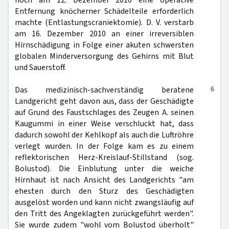
noch am 12. Dezember 2010 eine operative
Entfernung knöcherner Schädelteile erforderlich
machte (Entlastungscraniektomie). D. V. verstarb
am 16. Dezember 2010 an einer irreversiblen
Hirnschädigung in Folge einer akuten schwersten
globalen Minderversorgung des Gehirns mit Blut
und Sauerstoff.
6
Das medizinisch-sachverständig beratene
Landgericht geht davon aus, dass der Geschädigte
auf Grund des Faustschlages des Zeugen A. seinen
Kaugummi in einer Weise verschluckt hat, dass
dadurch sowohl der Kehlkopf als auch die Luftröhre
verlegt wurden. In der Folge kam es zu einem
reflektorischen Herz-Kreislauf-Stillstand (sog.
Bolustod). Die Einblutung unter die weiche
Hirnhaut ist nach Ansicht des Landgerichts "am
ehesten durch den Sturz des Geschädigten
ausgelöst worden und kann nicht zwangsläufig auf
den Tritt des Angeklagten zurückgeführt werden".
Sie wurde zudem "wohl vom Bolustod überholt"