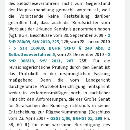
des Selbstleseverfahrens nicht zum Gegenstand
der Hauptverhandlung gemacht worden ist, weil
die Vorsitzende keine Feststellung darüber
getroffen hat, dass auch die Berufsrichter vom
Wortlaut der Urkunde Kenntnis genommen haben
(vgl. BGH, Beschlüsse vom 30. September 2009 -
2
StR 280/09
,
StV 2010, 225
, 226; vom 28. Januar 2010
-
5 StR 169/09
,
BGHR StPO § 249 Abs. 2
Selbstleseverfahren 5
; vom 22. Dezember 2010 -
2
StR 386/10
,
StV 2011, 267
, 268). Für die
revisionsgerichtliche Prüfung durch den Senat ist
das Protokoll in der ursprünglichen Fassung
maßgebend. Denn die vom Landgericht
durchgeführte Protokollberichtigung entspricht
weder in verfahrensmäßiger noch in sachlicher
Hinsicht den Anforderungen, die der Große Senat
für Strafsachen des Bundesgerichtshofs in seiner
Entscheidung zur Rügeverkümmerung (Beschluss
vom 23. April 2007 -
GSSt 1/06
,
BGHSt 51, 298
Rn.
58, 60 ff.) für eine wirksame Berichtigung des