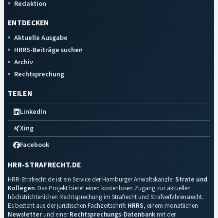
Redaktion
ENTDECKEN
Aktuelle Ausgabe
HRRS-Beiträge suchen
Archiv
Rechtsprechung
TEILEN
LinkedIn
Xing
Facebook
HRR-STRAFRECHT.DE
HRR-Strafrecht.de ist ein Service der Hamburger Anwaltskanzlei
Strate und
Kollegen
. Das Projekt bietet einen kostenlosen Zugang zur aktuellen
höchstrichterlichen Rechtsprechung im Strafrecht und Strafverfahrensrecht.
Es besteht aus der juristischen Fachzeitschrift
HRRS
, einem monatlichen
Newsletter
und einer
Rechtsprechungs-Datenbank
mit der