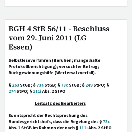
BGH 4 StR 56/11 - Beschluss
vom 29. Juni 2011 (LG
Essen)
Selbstleseverfahren (Beruhen; mangelhafte
Protokollberichtigung); versuchter Betrug;
Rückgewinnungshilfe (Wertersatzverfall).
§
263
StGB; §
73a
StGB; §
73c
StGB; §
249
StPO; §
274
StPO; §
111i
Abs. 2 StPO
Leitsatz des Bearbeiters
Es entspricht der Rechtsprechung des
Bundesgerichtshofs, dass die Regelung des §
73c
Abs. 1 StGB im Rahmen der nach §
111i
Abs. 2 StPO