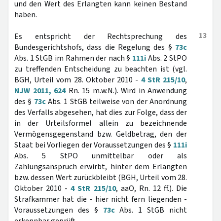
und den Wert des Erlangten kann keinen Bestand
haben.
13
Es entspricht der Rechtsprechung des
Bundesgerichtshofs, dass die Regelung des §
73c
Abs. 1 StGB im Rahmen der nach §
111i
Abs. 2 StPO
zu treffenden Entscheidung zu beachten ist (vgl.
BGH, Urteil vom 28. Oktober 2010 -
4 StR 215/10
,
NJW 2011, 624
Rn. 15 m.w.N.). Wird in Anwendung
des §
73c
Abs. 1 StGB teilweise von der Anordnung
des Verfalls abgesehen, hat dies zur Folge, dass der
in der Urteilsformel allein zu bezeichnende
Vermögensgegenstand bzw. Geldbetrag, den der
Staat bei Vorliegen der Voraussetzungen des §
111i
Abs. 5 StPO unmittelbar oder als
Zahlungsanspruch erwirbt, hinter dem Erlangten
bzw. dessen Wert zurückbleibt (BGH, Urteil vom 28.
Oktober 2010 -
4 StR 215/10
, aaO, Rn. 12 ff.). Die
Strafkammer hat die - hier nicht fern liegenden -
Voraussetzungen des §
73c
Abs. 1 StGB nicht