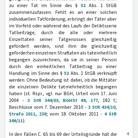
zu einer Tat im Sinne des §
52
Abs. 1 StGB
zusammenzufassen. Fehlt es an einer solchen
individuellen Tatförderung, erbringt der Täter aber
im Vorfeld oder während des Laufs der Deliktsserie
Tatbeiträge, durch die alle oder mehrere
Einzeltaten seiner Tatgenossen gleichzeitig
gefördert werden, sind ihm die gleichzeitig
geförderten einzelnen Straftaten als tateinheitlich
begangen zuzurechnen, da sie in seiner Person
durch den einheitlichen Tatbeitrag zu einer
Handlung im Sinne des §
52
Abs. 1 StGB verknüpft
werden. Ohne Bedeutung ist dabei, ob die Mittäter
die einzelnen Delikte tatmehrheitlich begangen
haben (st. Rspr., vgl. nur BGH, Urteil vom 17. Juni
2004 -
3 StR 344/03
,
BGHSt 49, 177
, 182 f.;
Beschlüsse vom 7. Dezember 2010 -
3 StR 434/10
,
StraFo 2011, 238
; vom 18. Oktober 2011 -
4 StR
346/11
).
4
In den Fällen C. 65 bis 69 der Urteilsgründe hat die