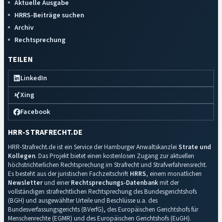
Aktuelle Ausgabe
HRRS-Beiträge suchen
Archiv
Rechtsprechung
TEILEN
LinkedIn
Xing
Facebook
HRR-STRAFRECHT.DE
HRR-Strafrecht.de ist ein Service der Hamburger Anwaltskanzlei
Strate und
Kollegen
. Das Projekt bietet einen kostenlosen Zugang zur aktuellen
höchstrichterlichen Rechtsprechung im Strafrecht und Strafverfahrensrecht.
Es besteht aus der juristischen Fachzeitschrift
HRRS
, einem monatlichen
Newsletter
und einer
Rechtsprechungs-Datenbank
mit der
vollständigen strafrechtlichen Rechtsprechung des Bundesgerichtshofs
(BGH) und ausgewählter Urteile und Beschlüsse u.a. des
Bundesverfassungsgerichts (BVerfG), des Europäischen Gerichtshofs für
Menschenrechte (EGMR) und des Europäischen Gerichtshofs (EuGH).