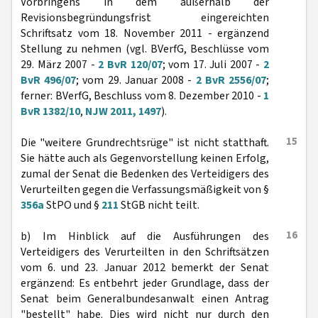
Vorbringens in dem außerhalb der
Revisionsbegründungsfrist eingereichten
Schriftsatz vom 18. November 2011 - ergänzend
Stellung zu nehmen (vgl. BVerfG, Beschlüsse vom
29. März 2007 -
2 BvR 120/07
; vom 17. Juli 2007 -
2
BvR 496/07
; vom 29. Januar 2008 -
2 BvR 2556/07
;
ferner: BVerfG, Beschluss vom 8. Dezember 2010 -
1
BvR 1382/10
,
NJW 2011, 1497
).
15
Die "weitere Grundrechtsrüge" ist nicht statthaft.
Sie hätte auch als Gegenvorstellung keinen Erfolg,
zumal der Senat die Bedenken des Verteidigers des
Verurteilten gegen die Verfassungsmäßigkeit von §
356a
StPO und §
211
StGB nicht teilt.
16
b) Im Hinblick auf die Ausführungen des
Verteidigers des Verurteilten in den Schriftsätzen
vom 6. und 23. Januar 2012 bemerkt der Senat
ergänzend: Es entbehrt jeder Grundlage, dass der
Senat beim Generalbundesanwalt einen Antrag
"bestellt" habe. Dies wird nicht nur durch den