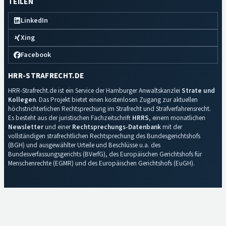
TEILEN
LinkedIn
Xing
Facebook
HRR-STRAFRECHT.DE
HRR-Strafrecht.de ist ein Service der Hamburger Anwaltskanzlei
Strate und
Kollegen
. Das Projekt bietet einen kostenlosen Zugang zur aktuellen
höchstrichterlichen Rechtsprechung im Strafrecht und Strafverfahrensrecht.
Es besteht aus der juristischen Fachzeitschrift
HRRS
, einem monatlichen
Newsletter
und einer
Rechtsprechungs-Datenbank
mit der
vollständigen strafrechtlichen Rechtsprechung des Bundesgerichtshofs
(BGH) und ausgewählter Urteile und Beschlüsse u.a. des
Bundesverfassungsgerichts (BVerfG), des Europäischen Gerichtshofs für
Menschenrechte (EGMR) und des Europäischen Gerichtshofs (EuGH).
Impressum
·
Datenschutz