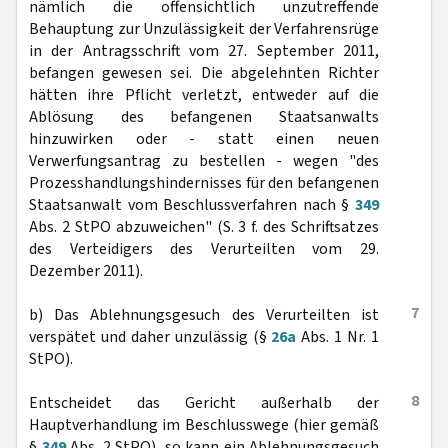
nämlich die offensichtlich unzutreffende
Behauptung zur Unzulässigkeit der Verfahrensrüge
in der Antragsschrift vom 27. September 2011,
befangen gewesen sei. Die abgelehnten Richter
hätten ihre Pflicht verletzt, entweder auf die
Ablösung des befangenen Staatsanwalts
hinzuwirken oder - statt einen neuen
Verwerfungsantrag zu bestellen - wegen "des
Prozesshandlungshindernisses für den befangenen
Staatsanwalt vom Beschlussverfahren nach §
349
Abs. 2 StPO abzuweichen" (S. 3 f. des Schriftsatzes
des Verteidigers des Verurteilten vom 29.
Dezember 2011).
7
b) Das Ablehnungsgesuch des Verurteilten ist
verspätet und daher unzulässig (§
26a
Abs. 1 Nr. 1
StPO).
8
Entscheidet das Gericht außerhalb der
Hauptverhandlung im Beschlusswege (hier gemäß
§
349
Abs. 2 StPO), so kann ein Ablehnungsgesuch