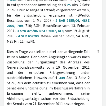
in entsprechender Anwendung des §
25
Abs. 2 Satz
2 StPO nur so lange statthaft vorgebracht werden,
bis die Entscheidung ergangen ist (BVerfG,
Beschluss vom 2. Mai 2007 -
2 BvR 2655/06
,
NStZ
2007, 709
, 710; BGH, Beschlüsse vom 13. Februar
2007 -
3 StR 425/06
,
NStZ 2007, 416
; vom 19. August
2010 -
4 StR 657/09
; Meyer-Goßner, StPO, 54. Aufl.,
§ 25 Rn. 11 mwN).
9
Dies in Frage zu stellen bietet der vorliegende Fall
keinen Anlass. Denn dem Angeklagten war es nach
Zustellung der "Ergänzung" des Antrags des
Generalbundesanwalts vom 10. November 2011
und der erneuten Fristgewährung unter
ausdrücklichem Hinweis auf §
349
Abs. 3 Satz 2
StPO, aus dem deutlich zu erkennen war, dass der
Senat eine Entscheidung im Beschlussverfahren in
Erwägung zieht, unbenommen, seine
Ablehnungsanträge schon vor der Entscheidung
des Senats vom 21. Dezember 2011 anzubringen.