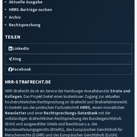
Aktuelle Ausgabe
HRRS-Beiträge suchen
Archiv
Rechtsprechung
TEILEN
LinkedIn
Xing
Facebook
HRR-STRAFRECHT.DE
HRR-Strafrecht.de ist ein Service der Hamburger Anwaltskanzlei
Strate und
Kollegen
. Das Projekt bietet einen kostenlosen Zugang zur aktuellen
höchstrichterlichen Rechtsprechung im Strafrecht und Strafverfahrensrecht.
Es besteht aus der juristischen Fachzeitschrift
HRRS
, einem monatlichen
Newsletter
und einer
Rechtsprechungs-Datenbank
mit der
vollständigen strafrechtlichen Rechtsprechung des Bundesgerichtshofs
(BGH) und ausgewählter Urteile und Beschlüsse u.a. des
Bundesverfassungsgerichts (BVerfG), des Europäischen Gerichtshofs für
Menschenrechte (EGMR) und des Europäischen Gerichtshofs (EuGH).