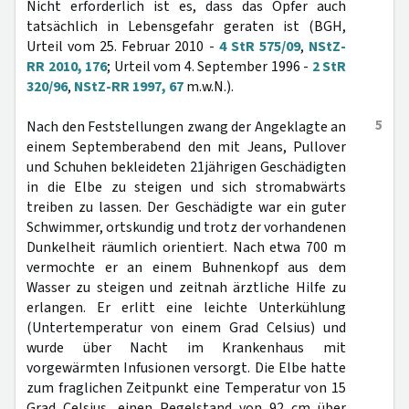
Nicht erforderlich ist es, dass das Opfer auch
tatsächlich in Lebensgefahr geraten ist (BGH,
Urteil vom 25. Februar 2010 -
4 StR 575/09
,
NStZ-
RR 2010, 176
; Urteil vom 4. September 1996 -
2 StR
320/96
,
NStZ-RR 1997, 67
m.w.N.).
5
Nach den Feststellungen zwang der Angeklagte an
einem Septemberabend den mit Jeans, Pullover
und Schuhen bekleideten 21jährigen Geschädigten
in die Elbe zu steigen und sich stromabwärts
treiben zu lassen. Der Geschädigte war ein guter
Schwimmer, ortskundig und trotz der vorhandenen
Dunkelheit räumlich orientiert. Nach etwa 700 m
vermochte er an einem Buhnenkopf aus dem
Wasser zu steigen und zeitnah ärztliche Hilfe zu
erlangen. Er erlitt eine leichte Unterkühlung
(Untertemperatur von einem Grad Celsius) und
wurde über Nacht im Krankenhaus mit
vorgewärmten Infusionen versorgt. Die Elbe hatte
zum fraglichen Zeitpunkt eine Temperatur von 15
Grad Celsius, einen Pegelstand von 92 cm über