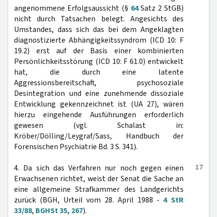
angenommene Erfolgsaussicht (§
64
Satz 2 StGB)
nicht durch Tatsachen belegt. Angesichts des
Umstandes, dass sich das bei dem Angeklagten
diagnostizierte Abhängigkeitssyndrom (ICD 10: F
19.2) erst auf der Basis einer kombinierten
Persönlichkeitsstörung (ICD 10: F 61.0) entwickelt
hat, die durch eine latente
Aggressionsbereitschaft, psychosoziale
Desintegration und eine zunehmende dissoziale
Entwicklung gekennzeichnet ist (UA 27), wären
hierzu eingehende Ausführungen erforderlich
gewesen (vgl. Schalast in:
Kröber/Dölling/Leygraf/Sass, Handbuch der
Forensischen Psychiatrie Bd. 3 S. 341).
17
4. Da sich das Verfahren nur noch gegen einen
Erwachsenen richtet, weist der Senat die Sache an
eine allgemeine Strafkammer des Landgerichts
zurück (BGH, Urteil vom 28. April 1988 -
4 StR
33/88
,
BGHSt 35, 267
).