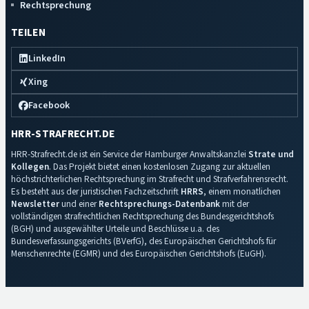
Rechtsprechung
TEILEN
LinkedIn
Xing
Facebook
HRR-STRAFRECHT.DE
HRR-Strafrecht.de ist ein Service der Hamburger Anwaltskanzlei
Strate und
Kollegen
. Das Projekt bietet einen kostenlosen Zugang zur aktuellen
höchstrichterlichen Rechtsprechung im Strafrecht und Strafverfahrensrecht.
Es besteht aus der juristischen Fachzeitschrift
HRRS
, einem monatlichen
Newsletter
und einer
Rechtsprechungs-Datenbank
mit der
vollständigen strafrechtlichen Rechtsprechung des Bundesgerichtshofs
(BGH) und ausgewählter Urteile und Beschlüsse u.a. des
Bundesverfassungsgerichts (BVerfG), des Europäischen Gerichtshofs für
Menschenrechte (EGMR) und des Europäischen Gerichtshofs (EuGH).
Impressum
·
Datenschutz