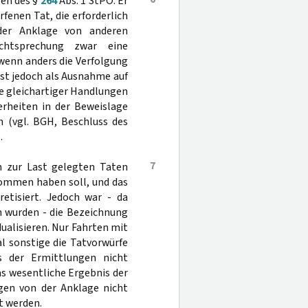
gen des §
264
Abs. 1 StPO. Er
fenen Tat, die erforderlich
der Anklage von anderen
chtsprechung zwar eine
 wenn anders die Verfolgung
ist jedoch als Ausnahme auf
ie gleichartiger Handlungen
rheiten in der Beweislage
 (vgl. BGH, Beschluss des
.
7
n zur Last gelegten Taten
nommen haben soll, und das
etisiert. Jedoch war - da
 wurden - die Bezeichnung
dualisieren. Nur Fahrten mit
 sonstige die Tatvorwürfe
 der Ermittlungen nicht
as wesentliche Ergebnis der
gen von der Anklage nicht
t werden.