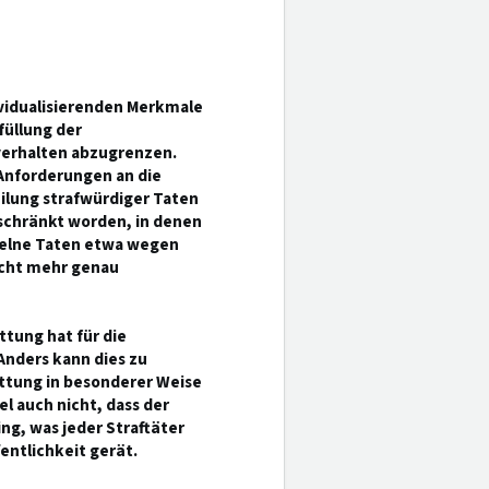
ividualisierenden Merkmale
füllung der
erhalten abzugrenzen.
Anforderungen an die
eilung strafwürdiger Taten
eschränkt worden, in denen
nzelne Taten etwa wegen
icht mehr genau
ttung hat für die
nders kann dies zu
attung in besonderer Weise
l auch nicht, dass der
ng, was jeder Straftäter
fentlichkeit gerät.