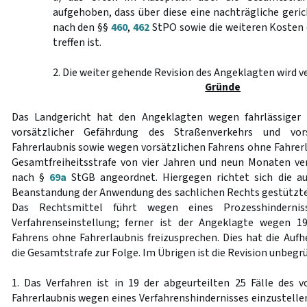
aufgehoben, dass über diese eine nachträgliche geri
nach den §§
460
,
462
StPO sowie die weiteren Kosten 
treffen ist.
2. Die weiter gehende Revision des Angeklagten wird v
Gründe
Das Landgericht hat den Angeklagten wegen fahrlässiger 
vorsätzlicher Gefährdung des Straßenverkehrs und vo
Fahrerlaubnis sowie wegen vorsätzlichen Fahrens ohne Fahrerla
Gesamtfreiheitsstrafe von vier Jahren und neun Monaten ve
nach §
69a
StGB angeordnet. Hiergegen richtet sich die au
Beanstandung der Anwendung des sachlichen Rechts gestützte
Das Rechtsmittel führt wegen eines Prozesshindernis
Verfahrenseinstellung; ferner ist der Angeklagte wegen 19
Fahrens ohne Fahrerlaubnis freizusprechen. Dies hat die Auf
die Gesamtstrafe zur Folge. Im Übrigen ist die Revision unbegr
1. Das Verfahren ist in 19 der abgeurteilten 25 Fälle des 
Fahrerlaubnis wegen eines Verfahrenshindernisses einzustellen;