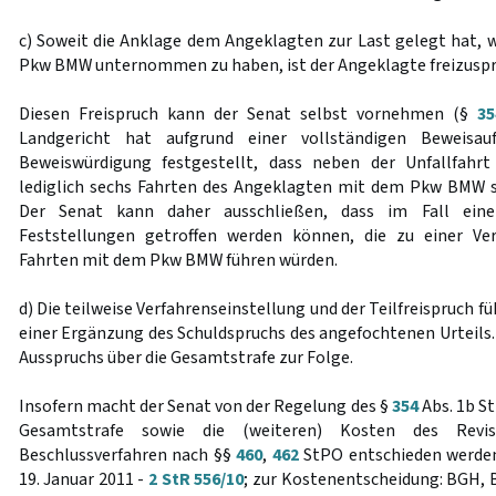
c) Soweit die Anklage dem Angeklagten zur Last gelegt hat, 
Pkw BMW unternommen zu haben, ist der Angeklagte freizuspr
Diesen Freispruch kann der Senat selbst vornehmen (§
35
Landgericht hat aufgrund einer vollständigen Beweisau
Beweiswürdigung festgestellt, dass neben der Unfallfah
lediglich sechs Fahrten des Angeklagten mit dem Pkw BMW si
Der Senat kann daher ausschließen, dass im Fall eine
Feststellungen getroffen werden können, die zu einer Ve
Fahrten mit dem Pkw BMW führen würden.
d) Die teilweise Verfahrenseinstellung und der Teilfreispruch f
einer Ergänzung des Schuldspruchs des angefochtenen Urteils.
Ausspruchs über die Gesamtstrafe zur Folge.
Insofern macht der Senat von der Regelung des §
354
Abs. 1b S
Gesamtstrafe sowie die (weiteren) Kosten des Revis
Beschlussverfahren nach §§
460
,
462
StPO entschieden werden
19. Januar 2011 -
2 StR 556/10
; zur Kostenentscheidung: BGH,