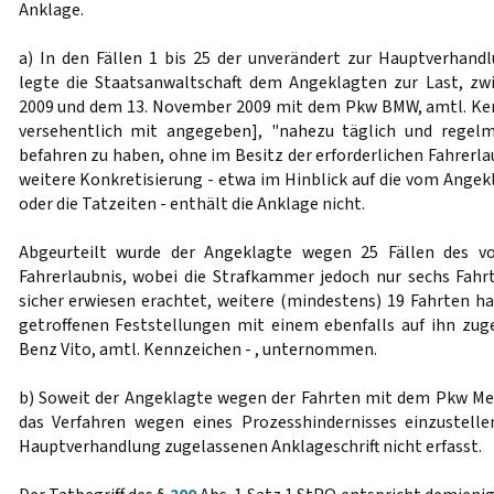
Anklage.
a) In den Fällen 1 bis 25 der unverändert zur Hauptverhan
legte die Staatsanwaltschaft dem Angeklagten zur Last, z
2009 und dem 13. November 2009 mit dem Pkw BMW, amtl. Ken
versehentlich mit angegeben], "nahezu täglich und regelm
befahren zu haben, ohne im Besitz der erforderlichen Fahrerla
weitere Konkretisierung - etwa im Hinblick auf die vom Ange
oder die Tatzeiten - enthält die Anklage nicht.
Abgeurteilt wurde der Angeklagte wegen 25 Fällen des vo
Fahrerlaubnis, wobei die Strafkammer jedoch nur sechs Fa
sicher erwiesen erachtet, weitere (mindestens) 19 Fahrten h
getroffenen Feststellungen mit einem ebenfalls auf ihn zu
Benz Vito, amtl. Kennzeichen - , unternommen.
b) Soweit der Angeklagte wegen der Fahrten mit dem Pkw Merc
das Verfahren wegen eines Prozesshindernisses einzustelle
Hauptverhandlung zugelassenen Anklageschrift nicht erfasst.