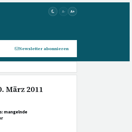
A-
A+
Newsletter abonnieren
0. März 2011
is: mangelnde
er