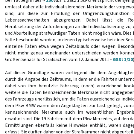
Der Tatbegriff des §
200
Abs. 1 Satz 1 StPO entspricht demjeni
umfasst daher alle individualisierenden Merkmale der vorgewor
sind, um diese zur Erfüllung der Umgrenzungsfunktion 
Lebenssachverhalten abzugrenzen. Dabei lässt die Re
Herabsetzung der Anforderungen an die Individualisierung zu,
und Aburteilung strafwürdiger Taten nicht möglich wäre. Dies 
Fälle beschränkt worden, in denen typischerweise bei einer Ser
einzelne Taten etwa wegen Zeitablaufs oder wegen Besonde
nicht mehr genau voneinander unterschieden werden können
Großen Senats für Strafsachen vom 12. Januar 2011 -
GSSt 1/10
)
Auf dieser Grundlage waren vorliegend die dem Angeklagte
durch die Angabe des Zeitraums, in dem er die Fahrten unter
dabei von ihm benutzte Fahrzeug (noch) ausreichend konkr
weitere die Taten kennzeichnende Merkmale nicht angegeben
des Fahrzeugs unerlässlich, um die Taten ausreichend zu indivi
dem Pkw BMW waren dem Angeklagten zur Last gelegt, zumal
kennzeichnende Merkmale auch im wesentlichen Ergebnis
erwähnt sind. Die 19 Fahrten mit dem Pkw Mercedes, auf den d
Ermittlungen ebenfalls keine Hinweise enthält, waren dage
erfasst. Sie durften daher von der Strafkammer nicht abgeurteil