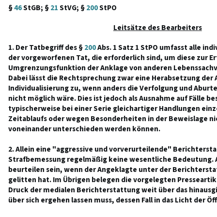
§
46
StGB; §
21
StVG; §
200
StPO
Leitsätze des Bearbeiters
1. Der Tatbegriff des §
200
Abs. 1 Satz 1 StPO umfasst alle ind
der vorgeworfenen Tat, die erforderlich sind, um diese zur Er
Umgrenzungsfunktion der Anklage von anderen Lebenssachv
Dabei lässt die Rechtsprechung zwar eine Herabsetzung der 
Individualisierung zu, wenn anders die Verfolgung und Aburt
nicht möglich wäre. Dies ist jedoch als Ausnahme auf Fälle b
typischerweise bei einer Serie gleichartiger Handlungen ei
Zeitablaufs oder wegen Besonderheiten in der Beweislage n
voneinander unterschieden werden können.
2. Allein eine "aggressive und vorverurteilende" Berichtersta
Strafbemessung regelmäßig keine wesentliche Bedeutung. A
beurteilen sein, wenn der Angeklagte unter der Berichterst
gelitten hat. Im Übrigen belegen die vorgelegten Presseartike
Druck der medialen Berichterstattung weit über das hinausgi
über sich ergehen lassen muss, dessen Fall in das Licht der Öf