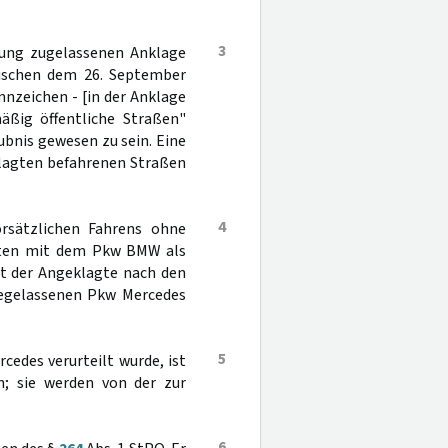
3
dlung zugelassenen Anklage
wischen dem 26. September
nzeichen - [in der Anklage
äßig öffentliche Straßen"
ubnis gewesen zu sein. Eine
klagten befahrenen Straßen
4
rsätzlichen Fahrens ohne
hrten mit dem Pkw BMW als
at der Angeklagte nach den
gegelassenen Pkw Mercedes
5
edes verurteilt wurde, ist
n; sie werden von der zur
6