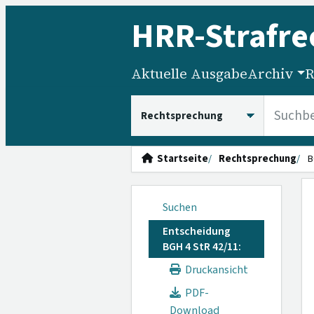
HRR
-Strafre
Aktuelle Ausgabe
Archiv
R
HRRS durchsuchen
Startseite
Rechtsprechung
B
Suchen
Entscheidung
BGH 4 StR 42/11:
Druckansicht
PDF-
Download