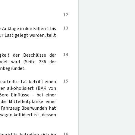
12
13
 Anklage in den Fällen 1 bis
 Last gelegt wurden, teilt
14
gkeit der Beschlüsse der
det wird (Seite 236 der
unbegründet.
15
urteilte Tat betrifft einen
er alkoholisiert (BAK von
re Einflüsse - bei einer
ie Mittelleitplanke einer
m Fahrzeug überwunden hat
agen kollidiert ist, dessen
16
gerichts betreffen sich im