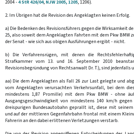
2004 -
4 StR 426/04
,
NJW 2005, 1205
, 1206).
2. Im Übrigen hat die Revision des Angeklagten keinen Erfolg.
a) Die Bedenken des Revisionsführers gegen die Wirksamkeit der
25, also soweit dem Angeklagten Fahrten mit dem Pkw BMW zur
der Senat - wie sich aus obigen Ausführungen ergibt - nicht.
b) Die Verfahrensrügen, mit denen die Rechtsfehlerhafti
Strafkammer vom 13. und 16. September 2010 beanstan
Revisionsbegründung von Rechtsanwalt Dr. T.), sind jedenfalls 
aa) Die dem Angeklagten als Fall 26 zur Last gelegte und abge
vom Angeklagten verursachten Verkehrsunfall, bei dem dies
mindestens 1,87 Promille) mit dem Pkw BMW - ohne äuße
Ausgangsgeschwindigkeit von mindestens 140 km/h gegen d
dreispurigen Bundesautobahn geprallt ist, diese mit seine
und auf der mittleren Gegenfahrbahn frontal mit einem Kleinw
Fahrerin an den dabei erlittenen Verletzungen verstarb.
Die von der Revision angegriffenen Entscheidungen des Land