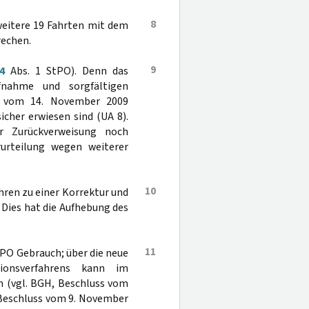
8
weitere 19 Fahrten mit dem
echen.
9
4
Abs. 1 StPO). Denn das
fnahme und sorgfältigen
rt vom 14. November 2009
cher erwiesen sind (UA 8).
r Zurückverweisung noch
rurteilung wegen weiterer
10
ühren zu einer Korrektur und
 Dies hat die Aufhebung des
11
tPO Gebrauch; über die neue
ionsverfahrens kann im
 (vgl. BGH, Beschluss vom
 Beschluss vom 9. November