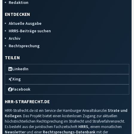
Redaktion
ENTDECKEN
Aktuelle Ausgabe
HRRS-Beiträge suchen
Archiv
Rechtsprechung
TEILEN
LinkedIn
Xing
Facebook
HRR-STRAFRECHT.DE
HRR-Strafrecht.de ist ein Service der Hamburger Anwaltskanzlei
Strate und
Kollegen
. Das Projekt bietet einen kostenlosen Zugang zur aktuellen
höchstrichterlichen Rechtsprechung im Strafrecht und Strafverfahrensrecht.
Es besteht aus der juristischen Fachzeitschrift
HRRS
, einem monatlichen
Newsletter
und einer
Rechtsprechungs-Datenbank
mit der