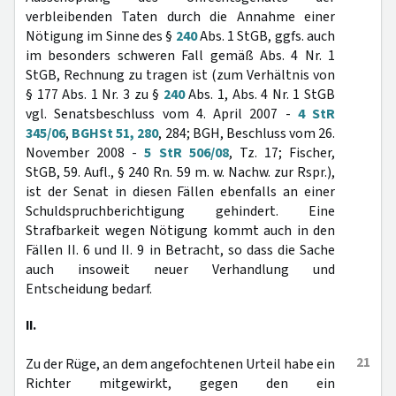
verbleibenden Taten durch die Annahme einer
Nötigung im Sinne des §
240
Abs. 1 StGB, ggfs. auch
im besonders schweren Fall gemäß Abs. 4 Nr. 1
StGB, Rechnung zu tragen ist (zum Verhältnis von
§ 177 Abs. 1 Nr. 3 zu §
240
Abs. 1, Abs. 4 Nr. 1 StGB
vgl. Senatsbeschluss vom 4. April 2007 -
4 StR
345/06
,
BGHSt 51, 280
, 284; BGH, Beschluss vom 26.
November 2008 -
5 StR 506/08
, Tz. 17; Fischer,
StGB, 59. Aufl., § 240 Rn. 59 m. w. Nachw. zur Rspr.),
ist der Senat in diesen Fällen ebenfalls an einer
Schuldspruchberichtigung gehindert. Eine
Strafbarkeit wegen Nötigung kommt auch in den
Fällen II. 6 und II. 9 in Betracht, so dass die Sache
auch insoweit neuer Verhandlung und
Entscheidung bedarf.
II.
21
Zu der Rüge, an dem angefochtenen Urteil habe ein
Richter mitgewirkt, gegen den ein