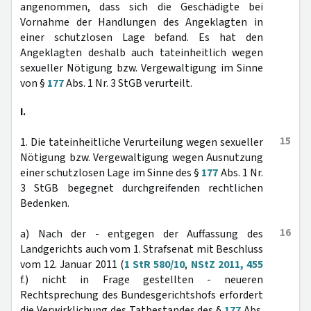
angenommen, dass sich die Geschädigte bei
Vornahme der Handlungen des Angeklagten in
einer schutzlosen Lage befand. Es hat den
Angeklagten deshalb auch tateinheitlich wegen
sexueller Nötigung bzw. Vergewaltigung im Sinne
von §
177
Abs. 1 Nr. 3 StGB verurteilt.
I.
15
1. Die tateinheitliche Verurteilung wegen sexueller
Nötigung bzw. Vergewaltigung wegen Ausnutzung
einer schutzlosen Lage im Sinne des §
177
Abs. 1 Nr.
3 StGB begegnet durchgreifenden rechtlichen
Bedenken.
16
a) Nach der - entgegen der Auffassung des
Landgerichts auch vom 1. Strafsenat mit Beschluss
vom 12. Januar 2011 (
1 StR 580/10
,
NStZ 2011, 455
f.) nicht in Frage gestellten - neueren
Rechtsprechung des Bundesgerichtshofs erfordert
die Verwirklichung des Tatbestandes des §
177
Abs.