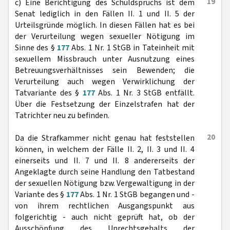
19
c) Eine Berichtigung des Schuldspruchs ist dem
Senat lediglich in den Fällen II. 1 und II. 5 der
Urteilsgründe möglich. In diesen Fällen hat es bei
der Verurteilung wegen sexueller Nötigung im
Sinne des §
177
Abs. 1 Nr. 1 StGB in Tateinheit mit
sexuellem Missbrauch unter Ausnutzung eines
Betreuungsverhältnisses sein Bewenden; die
Verurteilung auch wegen Verwirklichung der
Tatvariante des §
177
Abs. 1 Nr. 3 StGB entfällt.
Über die Festsetzung der Einzelstrafen hat der
Tatrichter neu zu befinden.
20
Da die Strafkammer nicht genau hat feststellen
können, in welchem der Fälle II. 2, II. 3 und II. 4
einerseits und II. 7 und II. 8 andererseits der
Angeklagte durch seine Handlung den Tatbestand
der sexuellen Nötigung bzw. Vergewaltigung in der
Variante des §
177
Abs. 1 Nr. 1 StGB begangen und -
von ihrem rechtlichen Ausgangspunkt aus
folgerichtig - auch nicht geprüft hat, ob der
Ausschöpfung des Unrechtsgehalts der