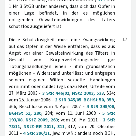
1 Nr. 3 StGB unter anderem, dass sich das Opfer in
einer Lage befindet, in der es möglichen
nötigenden Gewalteinwirkungen des Täters
schutzlos ausgeliefert ist.
17
Diese Schutzlosigkeit muss eine Zwangswirkung
auf das Opfer in der Weise entfalten, dass es aus
Angst vor einer Gewalteinwirkung des Täters in
Gestalt von Körperverletzungsoder gar
Tötungshandlungen einen - ihm grundsätzlich
möglichen - Widerstand unterlässt und entgegen
seinem eigenen Willen sexuelle Handlungen
vornimmt oder duldet (vgl. dazu BGH, Urteile vom
27. März 2003 -
3 StR 446/02
,
NStZ 2003, 533
, 534;
vom 25. Januar 2006 -
2 StR 345/05
,
BGHSt 50, 359
,
366; Beschlüsse vom 4. April 2007 -
4 StR 345/06
,
BGHSt 51, 280
, 284; vom 11. Juni 2008 -
5 StR
193/08
,
NStZ 2009, 263
; vom 10. Mai 2011 -
3 StR
78/11
,
NStZ-RR 2011, 311
, 312; vom 20. Oktober
2011 -
4 StR 396/11
, jew. m.w.N.; anders noch BGH,