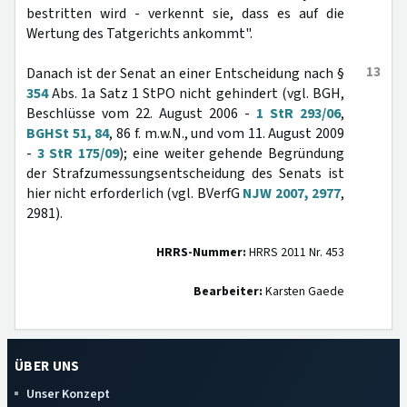
bestritten wird - verkennt sie, dass es auf die
Wertung des Tatgerichts ankommt".
13
Danach ist der Senat an einer Entscheidung nach §
354
Abs. 1a Satz 1 StPO nicht gehindert (vgl. BGH,
Beschlüsse vom 22. August 2006 -
1 StR 293/06
,
BGHSt 51, 84
, 86 f. m.w.N., und vom 11. August 2009
-
3 StR 175/09
); eine weiter gehende Begründung
der Strafzumessungsentscheidung des Senats ist
hier nicht erforderlich (vgl. BVerfG
NJW 2007, 2977
,
2981).
HRRS-Nummer:
HRRS 2011 Nr. 453
Bearbeiter:
Karsten Gaede
ÜBER UNS
Unser Konzept