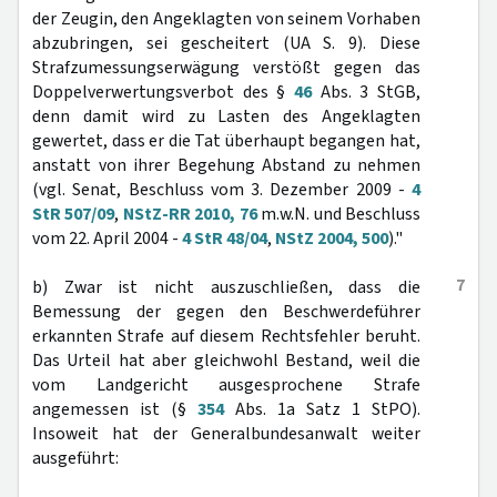
der Zeugin, den Angeklagten von seinem Vorhaben
abzubringen, sei gescheitert (UA S. 9). Diese
Strafzumessungserwägung verstößt gegen das
Doppelverwertungsverbot des §
46
Abs. 3 StGB,
denn damit wird zu Lasten des Angeklagten
gewertet, dass er die Tat überhaupt begangen hat,
anstatt von ihrer Begehung Abstand zu nehmen
(vgl. Senat, Beschluss vom 3. Dezember 2009 -
4
StR 507/09
,
NStZ-RR 2010, 76
m.w.N. und Beschluss
vom 22. April 2004 -
4 StR 48/04
,
NStZ 2004, 500
)."
7
b) Zwar ist nicht auszuschließen, dass die
Bemessung der gegen den Beschwerdeführer
erkannten Strafe auf diesem Rechtsfehler beruht.
Das Urteil hat aber gleichwohl Bestand, weil die
vom Landgericht ausgesprochene Strafe
angemessen ist (§
354
Abs. 1a Satz 1 StPO).
Insoweit hat der Generalbundesanwalt weiter
ausgeführt: