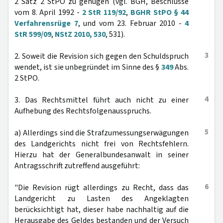
2 Satz 2 StPO zu genügen (vgl. BGH, Beschlüsse
vom 8. April 1992 -
2 StR 119/92
,
BGHR StPO § 44
Verfahrensrüge 7
, und vom 23. Februar 2010 -
4
StR 599/09
,
NStZ 2010, 530
, 531).
3
2. Soweit die Revision sich gegen den Schuldspruch
wendet, ist sie unbegründet im Sinne des §
349
Abs.
2 StPO.
4
3. Das Rechtsmittel führt auch nicht zu einer
Aufhebung des Rechtsfolgenausspruchs.
5
a) Allerdings sind die Strafzumessungserwägungen
des Landgerichts nicht frei von Rechtsfehlern.
Hierzu hat der Generalbundesanwalt in seiner
Antragsschrift zutreffend ausgeführt:
6
"Die Revision rügt allerdings zu Recht, dass das
Landgericht zu Lasten des Angeklagten
berücksichtigt hat, dieser habe nachhaltig auf die
Herausgabe des Geldes bestanden und der Versuch