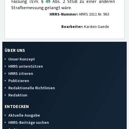
Fassung i.V.m. §
49
Abs. 2 StGB zu einer anderen
Strafbemessung gelangt wäre.
HRRS-Nummer:
HRRS 2011 Nr. 963
Bearbeiter:
Karsten Gaede
ÜBER UNS
Unser Konzept
HRRS unterstützen
HRRS zitieren
Publizieren
Redaktionelle Richtlinien
Redaktion
ENTDECKEN
Aktuelle Ausgabe
HRRS-Beiträge suchen