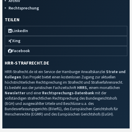
Archiv
Rechtsprechung
TEILEN
LinkedIn
Xing
Facebook
HRR-STRAFRECHT.DE
HRR-Strafrecht.de ist ein Service der Hamburger Anwaltskanzlei
Strate und
Kollegen
. Das Projekt bietet einen kostenlosen Zugang zur aktuellen
höchstrichterlichen Rechtsprechung im Strafrecht und Strafverfahrensrecht.
Es besteht aus der juristischen Fachzeitschrift
HRRS
, einem monatlichen
Newsletter
und einer
Rechtsprechungs-Datenbank
mit der
vollständigen strafrechtlichen Rechtsprechung des Bundesgerichtshofs
(BGH) und ausgewählter Urteile und Beschlüsse u.a. des
Bundesverfassungsgerichts (BVerfG), des Europäischen Gerichtshofs für
Menschenrechte (EGMR) und des Europäischen Gerichtshofs (EuGH).