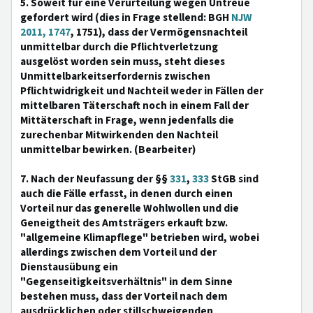
5. Soweit für eine Verurteilung wegen Untreue
gefordert wird (dies in Frage stellend: BGH
NJW
2011, 1747
, 1751), dass der Vermögensnachteil
unmittelbar durch die Pflichtverletzung
ausgelöst worden sein muss, steht dieses
Unmittelbarkeitserfordernis zwischen
Pflichtwidrigkeit und Nachteil weder in Fällen der
mittelbaren Täterschaft noch in einem Fall der
Mittäterschaft in Frage, wenn jedenfalls die
zurechenbar Mitwirkenden den Nachteil
unmittelbar bewirken. (Bearbeiter)
7. Nach der Neufassung der §§
331
,
333
StGB sind
auch die Fälle erfasst, in denen durch einen
Vorteil nur das generelle Wohlwollen und die
Geneigtheit des Amtsträgers erkauft bzw.
"allgemeine Klimapflege" betrieben wird, wobei
allerdings zwischen dem Vorteil und der
Dienstausübung ein
"Gegenseitigkeitsverhältnis" in dem Sinne
bestehen muss, dass der Vorteil nach dem
ausdrücklichen oder stillschweigenden