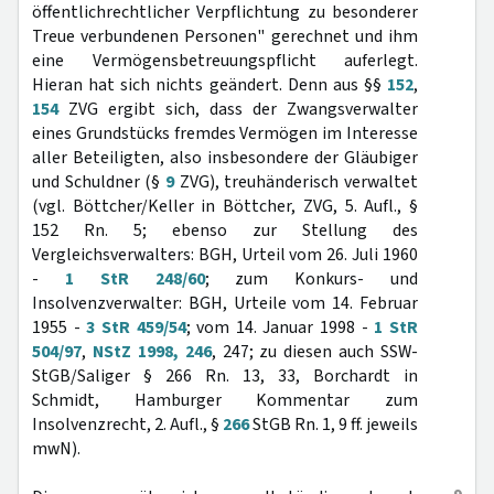
öffentlichrechtlicher Verpflichtung zu besonderer
Treue verbundenen Personen" gerechnet und ihm
eine Vermögensbetreuungspflicht auferlegt.
Hieran hat sich nichts geändert. Denn aus §§
152
,
154
ZVG ergibt sich, dass der Zwangsverwalter
eines Grundstücks fremdes Vermögen im Interesse
aller Beteiligten, also insbesondere der Gläubiger
und Schuldner (§
9
ZVG), treuhänderisch verwaltet
(vgl. Böttcher/Keller in Böttcher, ZVG, 5. Aufl., §
152 Rn. 5; ebenso zur Stellung des
Vergleichsverwalters: BGH, Urteil vom 26. Juli 1960
-
1 StR 248/60
; zum Konkurs- und
Insolvenzverwalter: BGH, Urteile vom 14. Februar
1955 -
3 StR 459/54
; vom 14. Januar 1998 -
1 StR
504/97
,
NStZ 1998, 246
, 247; zu diesen auch SSW-
StGB/Saliger § 266 Rn. 13, 33, Borchardt in
Schmidt, Hamburger Kommentar zum
Insolvenzrecht, 2. Aufl., §
266
StGB Rn. 1, 9 ff. jeweils
mwN).