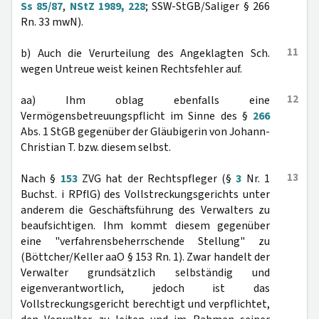
Ss 85/87
,
NStZ 1989, 228
; SSW-StGB/Saliger § 266
Rn. 33 mwN).
11
b) Auch die Verurteilung des Angeklagten Sch.
wegen Untreue weist keinen Rechtsfehler auf.
12
aa) Ihm oblag ebenfalls eine
Vermögensbetreuungspflicht im Sinne des §
266
Abs. 1 StGB gegenüber der Gläubigerin von Johann-
Christian T. bzw. diesem selbst.
13
Nach §
153
ZVG hat der Rechtspfleger (§
3
Nr. 1
Buchst. i RPflG) des Vollstreckungsgerichts unter
anderem die Geschäftsführung des Verwalters zu
beaufsichtigen. Ihm kommt diesem gegenüber
eine "verfahrensbeherrschende Stellung" zu
(Böttcher/Keller aaO § 153 Rn. 1). Zwar handelt der
Verwalter grundsätzlich selbständig und
eigenverantwortlich, jedoch ist das
Vollstreckungsgericht berechtigt und verpflichtet,