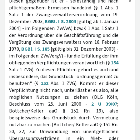
9
Diesen gegenüber ist er - selbständig und nach
pflichtgemäßem Ermessen handelnd (§ 1 Abs. 1
Satz 1 der Zwangsverwalterverordnung vom 19.
Dezember 2003,
BGBl. I S. 2804
[gültig ab 1. Januar
2004] - im Folgenden: ZwVwV, bzw. § 1 Abs. 1 Satz 1
der Verordnung über die Geschäftsführung und die
Vergütung des Zwangsverwalters vom 16. Februar
1970,
BGBl. I S. 185
[gültig bis 31. Dezember 2003] -
im Folgenden: ZVwVergV) - für die Erfüllung der ihm
obliegenden Verpflichtungen verantwortlich (§
154
Satz 1 ZVG). Zu diesen Pflichten gehört es auch und
insbesondere, das Grundstück "ordnungsgemäß zu
benutzen" (§
152
Abs. 1 ZVG). Kommt er dieser
Verpflichtung nicht nach, unterlässt er es also, alle
möglichen Nutzungen zu ziehen (OLG Köln,
Beschluss vom 25. Juni 2006 -
2 U 39/07
;
Böttcher/Keller aaO § 152 Rn. 19), also
beispielsweise das Grundstück durch Vermietung
nutzbar zu machen (Böttcher/ Keller aaO § 152 Rn.
20, 32; zur Umwandlung von unentgeltlichen
Überlassungsverträgen in ein Miet- oder