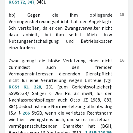
RGSt 72, 347
, 348).
15
bb) Gegen die ihm obliegende
Vermögensbetreuungspflicht hat der Angeklagte
Sch. verstoßen, da er den Zwangsverwalter nicht
dazu anhielt, bei ihm selbst Miete bzw.
Nutzungsentschädigung und Betriebskosten
einzufordern.
16
Zwar genügt die bloße Verletzung einer nicht
zumindest auch den fremden
Vermögensinteressen dienenden Dienstpflicht
nicht für eine Verurteilung wegen Untreue (vgl.
RGSt 61, 228
, 231 [zum Gerichtsvollzieher];
SSWStGB/ Saliger § 266 Rn. 32 mwN; für den
Nachlassrechtspfleger auch Otto JZ 1988, 883,
884). Jedoch ist eine Normverletzung pflichtwidrig
i.S.v. §
266
StGB, wenn die verletzte Rechtsnorm
wie hier - wenigstens auch, und sei es mittelbar -
vermögensschützenden Charakter hat (BGH,
Beschluss vom 13. September 2010 -
1 StR 220/09
,