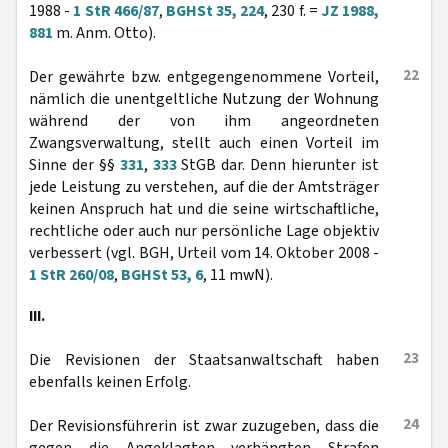
1988 -
1 StR 466/87
,
BGHSt 35, 224
, 230 f. =
JZ 1988,
881
m. Anm. Otto).
22
Der gewährte bzw. entgegengenommene Vorteil,
nämlich die unentgeltliche Nutzung der Wohnung
während der von ihm angeordneten
Zwangsverwaltung, stellt auch einen Vorteil im
Sinne der §§
331
,
333
StGB dar. Denn hierunter ist
jede Leistung zu verstehen, auf die der Amtsträger
keinen Anspruch hat und die seine wirtschaftliche,
rechtliche oder auch nur persönliche Lage objektiv
verbessert (vgl. BGH, Urteil vom 14. Oktober 2008 -
1 StR 260/08
,
BGHSt 53, 6
, 11 mwN).
III.
23
Die Revisionen der Staatsanwaltschaft haben
ebenfalls keinen Erfolg.
24
Der Revisionsführerin ist zwar zuzugeben, dass die