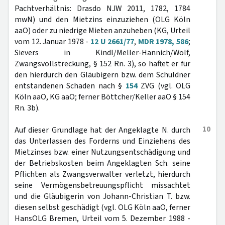
Pachtverhältnis: Drasdo NJW 2011, 1782, 1784
mwN) und den Mietzins einzuziehen (OLG Köln
aaO) oder zu niedrige Mieten anzuheben (KG, Urteil
vom 12. Januar 1978 -
12 U 2661/77
,
MDR 1978, 586
;
Sievers in Kindl/Meller-Hannich/Wolf,
Zwangsvollstreckung, § 152 Rn. 3), so haftet er für
den hierdurch den Gläubigern bzw. dem Schuldner
entstandenen Schaden nach §
154
ZVG (vgl. OLG
Köln aaO, KG aaO; ferner Böttcher/Keller aaO § 154
Rn. 3b).
10
Auf dieser Grundlage hat der Angeklagte N. durch
das Unterlassen des Forderns und Einziehens des
Mietzinses bzw. einer Nutzungsentschädigung und
der Betriebskosten beim Angeklagten Sch. seine
Pflichten als Zwangsverwalter verletzt, hierdurch
seine Vermögensbetreuungspflicht missachtet
und die Gläubigerin von Johann-Christian T. bzw.
diesen selbst geschädigt (vgl. OLG Köln aaO, ferner
HansOLG Bremen, Urteil vom 5. Dezember 1988 -