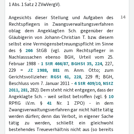
1 Abs. 1 Satz 2 ZVwVergV).
14
Angesichts dieser Stellung und Aufgaben des
Rechtspflegers in Zwangsverwaltungsverfahren
oblag dem Angeklagten Sch. gegenüber der
Gläubigerin von Johann-Christian T. bzw. diesem
selbst eine Vermögensbetreuungspflicht im Sinne
des §
266
StGB (vgl. zum Rechtspfleger in
Nachlasssachen ebenso BGH, Urteil vom 25.
Februar 1988 -
1 StR 466/87
,
BGHSt 35, 224
, 227,
229 =
JZ 1988, 881
m. Anm. Otto; zum
Gerichtsvollzieher:
RGSt 61, 228
, 229 ff.; BGH,
Beschluss vom 7. Januar 2011 -
4 StR 409/10
,
NStZ
2011, 281
, 282). Dem steht nicht entgegen, dass der
Angeklagte Sch. - weil selbst betroffen (vgl. §
10
RPflG i.V.m. §
41
Nr. 1 ZPO) - in dem
Zwangsverwaltungsverfahren gar nicht hätte tätig
werden dürfen; denn das Verbot, in eigener Sache
tätig zu werden, schließt ein gleichwohl
bestehendes Treueverhältnis nicht aus (so bereits