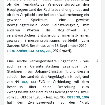
ob die fremdnützige Vermögensfürsorge den
Hauptgegenstand der Rechtsbeziehung bildet und
ob dem Verpflichteten bei deren Wahrnehmung ein
gewisser Spielraum, eine gewisse
Bewegungsfreiheit oder Selbständigkeit, mit
anderen Worten die Möglichkeit zur
verantwortlichen Entscheidung innerhalb eines
gewissen Ermessensspielraums verbleibt (zum
Ganzen: BGH, Beschluss vom 13. September 2010 -
1 StR 220/09
,
BGHSt 55, 288
, 297 f. mwN).
8
Eine solche Vermögensbetreuungspflicht - wie
auch seine Garantenstellung gegenüber der
Gläubigerin von Johann-Christian T. und diesem
selbst - bestand für den Angeklagten N. aufgrund
von §§
152
,
154
ZVG in Verbindung mit dem
Beschluss über seine Bestellung zum
Zwangsverwalter. Bereits das Reichsgericht (Urteil
vom 16. Oktober 1905 - Rep. 426/05,
RGSt 38, 190
)
hat den Zwangsverwalter zu den "kraft