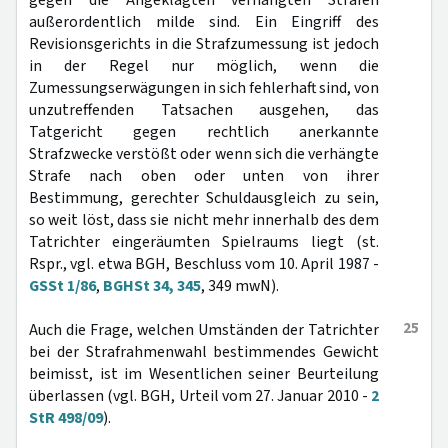
gegen die Angeklagten verhängten Strafen
außerordentlich milde sind. Ein Eingriff des
Revisionsgerichts in die Strafzumessung ist jedoch
in der Regel nur möglich, wenn die
Zumessungserwägungen in sich fehlerhaft sind, von
unzutreffenden Tatsachen ausgehen, das
Tatgericht gegen rechtlich anerkannte
Strafzwecke verstößt oder wenn sich die verhängte
Strafe nach oben oder unten von ihrer
Bestimmung, gerechter Schuldausgleich zu sein,
so weit löst, dass sie nicht mehr innerhalb des dem
Tatrichter eingeräumten Spielraums liegt (st.
Rspr., vgl. etwa BGH, Beschluss vom 10. April 1987 -
GSSt 1/86
,
BGHSt 34, 345
, 349 mwN).
25
Auch die Frage, welchen Umständen der Tatrichter
bei der Strafrahmenwahl bestimmendes Gewicht
beimisst, ist im Wesentlichen seiner Beurteilung
überlassen (vgl. BGH, Urteil vom 27. Januar 2010 -
2
StR 498/09
).