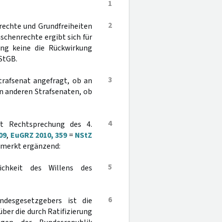
1
2
echte und Grundfreiheiten
schenrechte ergibt sich für
ung keine die Rückwirkung
StGB.
3
trafsenat angefragt, ob an
n anderen Strafsenaten, ob
4
ht Rechtsprechung des 4.
09
,
EuGRZ 2010, 359
=
NStZ
bemerkt ergänzend:
5
ichkeit des Willens des
6
ndesgesetzgebers ist die
ber die durch Ratifizierung