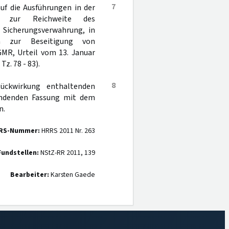
7
f die Ausführungen in der
s zur Reichweite des
 Sicherungsverwahrung, in
n zur Beseitigung von
GMR, Urteil vom 13. Januar
, Tz. 78 - 83).
8
Rückwirkung enthaltenden
endenden Fassung mit dem
n.
RS-Nummer:
HRRS 2011 Nr. 263
Fundstellen:
NStZ-RR 2011, 139
Bearbeiter:
Karsten Gaede