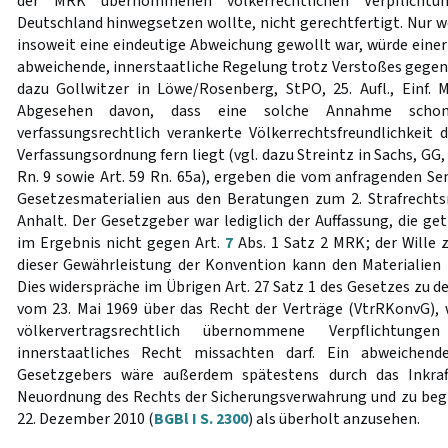
der MRK übernommenen völkerrechtlichen Verpflichtun
Deutschland hinwegsetzen wollte, nicht gerechtfertigt. Nur w
insoweit eine eindeutige Abweichung gewollt war, würde eine
abweichende, innerstaatliche Regelung trotz Verstoßes gegen 
dazu Gollwitzer in Löwe/Rosenberg, StPO, 25. Aufl., Einf.
Abgesehen davon, dass eine solche Annahme scho
verfassungsrechtlich verankerte Völkerrechtsfreundlichkeit
Verfassungsordnung fern liegt (vgl. dazu Streintz in Sachs, GG, 5. 
Rn. 9 sowie Art. 59 Rn. 65a), ergeben die vom anfragenden
Gesetzesmaterialien aus den Beratungen zum 2. Strafrechts
Anhalt. Der Gesetzgeber war lediglich der Auffassung, die ge
im Ergebnis nicht gegen Art.
7
Abs. 1 Satz 2 MRK; der Wille
dieser Gewährleistung der Konvention kann den Materialie
Dies widerspräche im Übrigen Art. 27 Satz 1 des Gesetzes z
vom 23. Mai 1969 über das Recht der Verträge (VtrRKonvG),
völkervertragsrechtlich übernommene Verpflichtun
innerstaatliches Recht missachten darf. Ein abweichende
Gesetzgebers wäre außerdem spätestens durch das Inkraf
Neuordnung des Rechts der Sicherungsverwahrung und zu be
22. Dezember 2010 (
BGBl I S. 2300
) als überholt anzusehen.