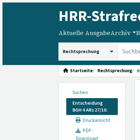
HRR
-Strafre
Aktuelle Ausgabe
Archiv
R
HRRS durchsuchen
Startseite
Rechtsprechung
B
Suchen
Entscheidung
BGH 4 ARs 27/10:
Druckansicht
PDF-
Download