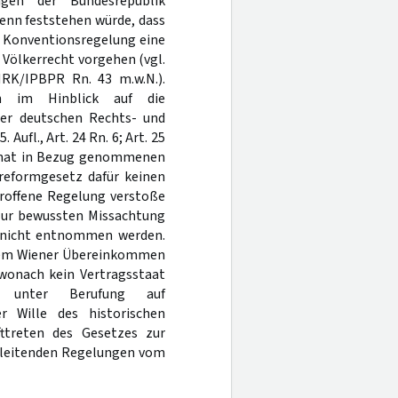
gen der Bundesrepublik
enn feststehen würde, dass
r Konventionsregelung eine
Völkerrecht vorgehen (vgl.
 MRK/IPBPR Rn. 43 m.w.N.).
n im Hinblick auf die
 der deutschen Rechts- und
Aufl., Art. 24 Rn. 6; Art. 25
 Senat in Bezug genommenen
reformgesetz dafür keinen
troffene Regelung verstoße
 zur bewussten Missachtung
n nicht entnommen werden.
u dem Wiener Übereinkommen
 wonach kein Vertragsstaat
gen unter Berufung auf
r Wille des historischen
ttreten des Gesetzes zur
gleitenden Regelungen vom