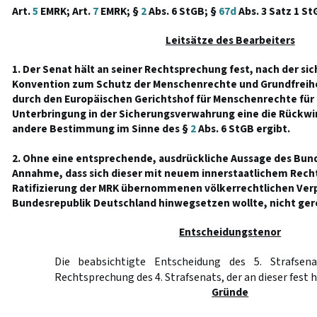
Art.
5
EMRK; Art.
7
EMRK; §
2
Abs. 6 StGB; §
67d
Abs. 3 Satz 1 St
Leitsätze des Bearbeiters
1. Der Senat hält an seiner Rechtsprechung fest, nach der si
Konvention zum Schutz der Menschenrechte und Grundfreihei
durch den Europäischen Gerichtshof für Menschenrechte für 
Unterbringung in der Sicherungsverwahrung eine die Rückwi
andere Bestimmung im Sinne des §
2
Abs. 6 StGB ergibt.
2. Ohne eine entsprechende, ausdrückliche Aussage des Bund
Annahme, dass sich dieser mit neuem innerstaatlichem Recht
Ratifizierung der MRK übernommenen völkerrechtlichen Verp
Bundesrepublik Deutschland hinwegsetzen wollte, nicht gere
Entscheidungstenor
Die beabsichtigte Entscheidung des 5. Strafsena
Rechtsprechung des 4. Strafsenats, der an dieser fest h
Gründe