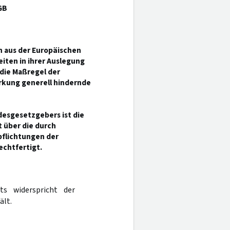
GB
ch aus der Europäischen
ten in ihrer Auslegung
die Maßregel der
rkung generell hindernde
esgesetzgebers ist die
 über die durch
flichtungen der
chtfertigt.
ts widerspricht der
ält.