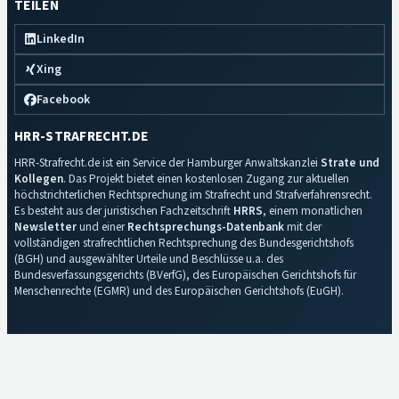
TEILEN
LinkedIn
Xing
Facebook
HRR-STRAFRECHT.DE
HRR-Strafrecht.de ist ein Service der Hamburger Anwaltskanzlei
Strate und
Kollegen
. Das Projekt bietet einen kostenlosen Zugang zur aktuellen
höchstrichterlichen Rechtsprechung im Strafrecht und Strafverfahrensrecht.
Es besteht aus der juristischen Fachzeitschrift
HRRS
, einem monatlichen
Newsletter
und einer
Rechtsprechungs-Datenbank
mit der
vollständigen strafrechtlichen Rechtsprechung des Bundesgerichtshofs
(BGH) und ausgewählter Urteile und Beschlüsse u.a. des
Bundesverfassungsgerichts (BVerfG), des Europäischen Gerichtshofs für
Menschenrechte (EGMR) und des Europäischen Gerichtshofs (EuGH).
Impressum
·
Datenschutz