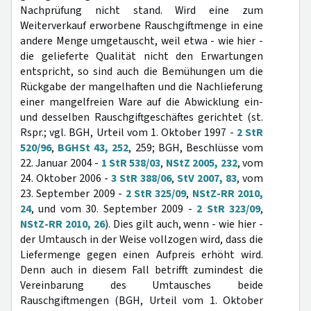
Nachprüfung nicht stand. Wird eine zum
Weiterverkauf erworbene Rauschgiftmenge in eine
andere Menge umgetauscht, weil etwa - wie hier -
die gelieferte Qualität nicht den Erwartungen
entspricht, so sind auch die Bemühungen um die
Rückgabe der mangelhaften und die Nachlieferung
einer mangelfreien Ware auf die Abwicklung ein-
und desselben Rauschgiftgeschäftes gerichtet (st.
Rspr.; vgl. BGH, Urteil vom 1. Oktober 1997 -
2 StR
520/96
,
BGHSt 43, 252
, 259; BGH, Beschlüsse vom
22. Januar 2004 -
1 StR 538/03
,
NStZ 2005, 232
, vom
24. Oktober 2006 -
3 StR 388/06
,
StV 2007, 83
, vom
23. September 2009 -
2 StR 325/09
,
NStZ-RR 2010,
24
, und vom 30. September 2009 -
2 StR 323/09
,
NStZ-RR 2010, 26
). Dies gilt auch, wenn - wie hier -
der Umtausch in der Weise vollzogen wird, dass die
Liefermenge gegen einen Aufpreis erhöht wird.
Denn auch in diesem Fall betrifft zumindest die
Vereinbarung des Umtausches beide
Rauschgiftmengen (BGH, Urteil vom 1. Oktober