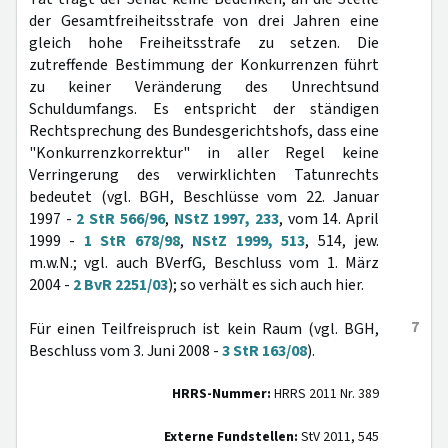
der Gesamtfreiheitsstrafe von drei Jahren eine
gleich hohe Freiheitsstrafe zu setzen. Die
zutreffende Bestimmung der Konkurrenzen führt
zu keiner Veränderung des Unrechtsund
Schuldumfangs. Es entspricht der ständigen
Rechtsprechung des Bundesgerichtshofs, dass eine
"Konkurrenzkorrektur" in aller Regel keine
Verringerung des verwirklichten Tatunrechts
bedeutet (vgl. BGH, Beschlüsse vom 22. Januar
1997 -
2 StR 566/96
,
NStZ 1997, 233
, vom 14. April
1999 -
1 StR 678/98
,
NStZ 1999, 513
, 514, jew.
m.w.N.; vgl. auch BVerfG, Beschluss vom 1. März
2004 -
2 BvR 2251/03
); so verhält es sich auch hier.
7
Für einen Teilfreispruch ist kein Raum (vgl. BGH,
Beschluss vom 3. Juni 2008 -
3 StR 163/08
).
HRRS-Nummer:
HRRS 2011 Nr. 389
Externe Fundstellen:
StV 2011, 545