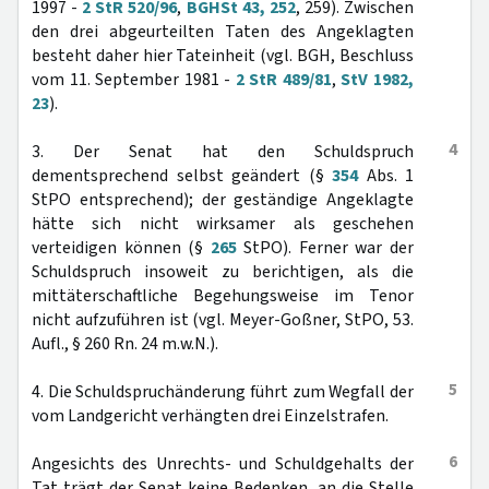
1997 -
2 StR 520/96
,
BGHSt 43, 252
, 259). Zwischen
den drei abgeurteilten Taten des Angeklagten
besteht daher hier Tateinheit (vgl. BGH, Beschluss
vom 11. September 1981 -
2 StR 489/81
,
StV 1982,
23
).
4
3. Der Senat hat den Schuldspruch
dementsprechend selbst geändert (§
354
Abs. 1
StPO entsprechend); der geständige Angeklagte
hätte sich nicht wirksamer als geschehen
verteidigen können (§
265
StPO). Ferner war der
Schuldspruch insoweit zu berichtigen, als die
mittäterschaftliche Begehungsweise im Tenor
nicht aufzuführen ist (vgl. Meyer-Goßner, StPO, 53.
Aufl., § 260 Rn. 24 m.w.N.).
5
4. Die Schuldspruchänderung führt zum Wegfall der
vom Landgericht verhängten drei Einzelstrafen.
6
Angesichts des Unrechts- und Schuldgehalts der
Tat trägt der Senat keine Bedenken, an die Stelle