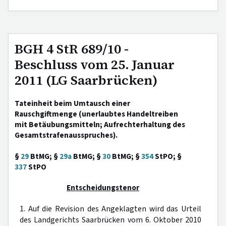
BGH 4 StR 689/10 -
Beschluss vom 25. Januar
2011 (LG Saarbrücken)
Tateinheit beim Umtausch einer
Rauschgiftmenge (unerlaubtes Handeltreiben
mit Betäubungsmitteln; Aufrechterhaltung des
Gesamtstrafenausspruches).
§
29
BtMG; §
29a
BtMG; §
30
BtMG; §
354
StPO; §
337
StPO
Entscheidungstenor
1. Auf die Revision des Angeklagten wird das Urteil
des Landgerichts Saarbrücken vom 6. Oktober 2010