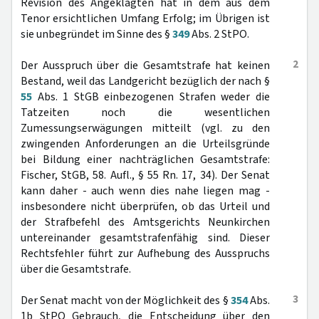
Revision des Angeklagten hat in dem aus dem
Tenor ersichtlichen Umfang Erfolg; im Übrigen ist
sie unbegründet im Sinne des §
349
Abs. 2 StPO.
2
Der Ausspruch über die Gesamtstrafe hat keinen
Bestand, weil das Landgericht bezüglich der nach §
55
Abs. 1 StGB einbezogenen Strafen weder die
Tatzeiten noch die wesentlichen
Zumessungserwägungen mitteilt (vgl. zu den
zwingenden Anforderungen an die Urteilsgründe
bei Bildung einer nachträglichen Gesamtstrafe:
Fischer, StGB, 58. Aufl., § 55 Rn. 17, 34). Der Senat
kann daher - auch wenn dies nahe liegen mag -
insbesondere nicht überprüfen, ob das Urteil und
der Strafbefehl des Amtsgerichts Neunkirchen
untereinander gesamtstrafenfähig sind. Dieser
Rechtsfehler führt zur Aufhebung des Ausspruchs
über die Gesamtstrafe.
3
Der Senat macht von der Möglichkeit des §
354
Abs.
1b StPO Gebrauch, die Entscheidung über den