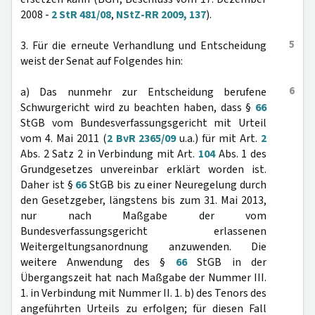
2008 -
2 StR 481/08
,
NStZ-RR 2009, 137
).
5
3. Für die erneute Verhandlung und Entscheidung
weist der Senat auf Folgendes hin:
6
a) Das nunmehr zur Entscheidung berufene
Schwurgericht wird zu beachten haben, dass §
66
StGB vom Bundesverfassungsgericht mit Urteil
vom 4. Mai 2011 (
2 BvR 2365/09
u.a.) für mit Art.
2
Abs. 2 Satz 2 in Verbindung mit Art.
104
Abs. 1 des
Grundgesetzes unvereinbar erklärt worden ist.
Daher ist §
66
StGB bis zu einer Neuregelung durch
den Gesetzgeber, längstens bis zum 31. Mai 2013,
nur nach Maßgabe der vom
Bundesverfassungsgericht erlassenen
Weitergeltungsanordnung anzuwenden. Die
weitere Anwendung des §
66
StGB in der
Übergangszeit hat nach Maßgabe der Nummer III.
1. in Verbindung mit Nummer II. 1. b) des Tenors des
angeführten Urteils zu erfolgen; für diesen Fall