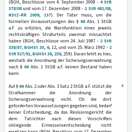
(BGH, Beschlüsse vom 4. September 2008 -
4 StR
378/08
und vom 17. Dezember 2008 -
2 StR 481/08
,
NStZ-RR 2009, 137
). Der Täter muss, um die
formellen Voraussetzungen des §
66
Abs. 1 StGB
a.F. zu erfüllen, die Warnfunktion eines jeweils
rechtskräftigen Strafurteils zweimal missachtet
haben (BGH, Beschlüsse vom 24. Juli 1987 -
2 StR
338/87
,
BGHSt 35, 6
, 12, und vom 25. März 1992 -
2
StR 527/91
,
BGHSt 38, 258
, 259). Daran fehlt es hier,
weshalb die Anordnung der Sicherungsverwahrung
nach §
66
Abs. 1 StGB a.F. keinen Bestand haben
kann.
4
Auf §
66
Abs. 2 oder Abs. 3 Satz 2 StGB a.F. stützt die
Strafkammer die Anordnung der
Sicherungsverwahrung nicht. Ob die dort
geforderten Voraussetzungen gegeben sind, bedarf
keiner Entscheidung, da das Revisionsgericht die
dem Tatrichter nach diesen Vorschriften
obliegende Ermessensentscheidung nicht
ersetzen kann (BGH, Beschluss vom 17. Dezember