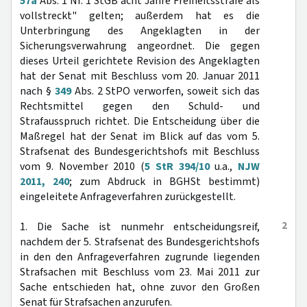
57a
Abs. 1 Nr. 1 StGB acht Jahre Freiheitsstrafe als
vollstreckt" gelten; außerdem hat es die
Unterbringung des Angeklagten in der
Sicherungsverwahrung angeordnet. Die gegen
dieses Urteil gerichtete Revision des Angeklagten
hat der Senat mit Beschluss vom 20. Januar 2011
nach §
349
Abs. 2 StPO verworfen, soweit sich das
Rechtsmittel gegen den Schuld- und
Strafausspruch richtet. Die Entscheidung über die
Maßregel hat der Senat im Blick auf das vom 5.
Strafsenat des Bundesgerichtshofs mit Beschluss
vom 9. November 2010 (
5 StR 394/10
u.a.,
NJW
2011, 240
; zum Abdruck in BGHSt bestimmt)
eingeleitete Anfrageverfahren zurückgestellt.
2
1. Die Sache ist nunmehr entscheidungsreif,
nachdem der 5. Strafsenat des Bundesgerichtshofs
in den den Anfrageverfahren zugrunde liegenden
Strafsachen mit Beschluss vom 23. Mai 2011 zur
Sache entschieden hat, ohne zuvor den Großen
Senat für Strafsachen anzurufen.