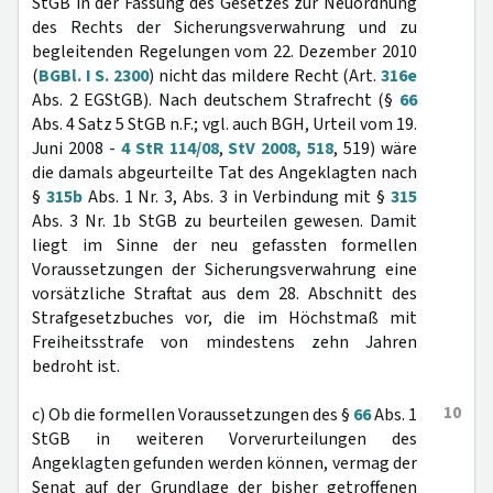
StGB in der Fassung des Gesetzes zur Neuordnung
des Rechts der Sicherungsverwahrung und zu
begleitenden Regelungen vom 22. Dezember 2010
(
BGBl. I S. 2300
) nicht das mildere Recht (Art.
316e
Abs. 2 EGStGB). Nach deutschem Strafrecht (§
66
Abs. 4 Satz 5 StGB n.F.; vgl. auch BGH, Urteil vom 19.
Juni 2008 -
4 StR 114/08
,
StV 2008, 518
, 519) wäre
die damals abgeurteilte Tat des Angeklagten nach
§
315b
Abs. 1 Nr. 3, Abs. 3 in Verbindung mit §
315
Abs. 3 Nr. 1b StGB zu beurteilen gewesen. Damit
liegt im Sinne der neu gefassten formellen
Voraussetzungen der Sicherungsverwahrung eine
vorsätzliche Straftat aus dem 28. Abschnitt des
Strafgesetzbuches vor, die im Höchstmaß mit
Freiheitsstrafe von mindestens zehn Jahren
bedroht ist.
10
c) Ob die formellen Voraussetzungen des §
66
Abs. 1
StGB in weiteren Vorverurteilungen des
Angeklagten gefunden werden können, vermag der
Senat auf der Grundlage der bisher getroffenen