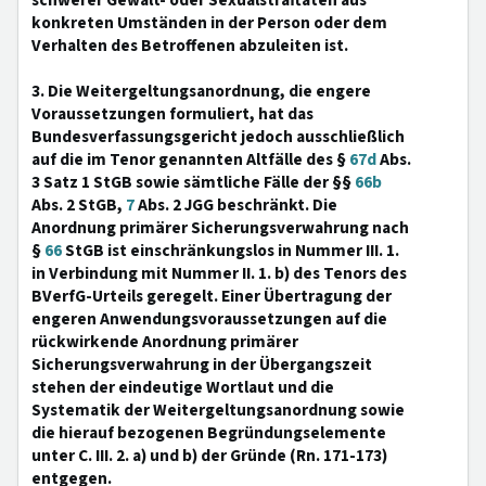
schwerer Gewalt- oder Sexualstraftaten aus
konkreten Umständen in der Person oder dem
Verhalten des Betroffenen abzuleiten ist.
3. Die Weitergeltungsanordnung, die engere
Voraussetzungen formuliert, hat das
Bundesverfassungsgericht jedoch ausschließlich
auf die im Tenor genannten Altfälle des §
67d
Abs.
3 Satz 1 StGB sowie sämtliche Fälle der §§
66b
Abs. 2 StGB,
7
Abs. 2 JGG beschränkt. Die
Anordnung primärer Sicherungsverwahrung nach
§
66
StGB ist einschränkungslos in Nummer III. 1.
in Verbindung mit Nummer II. 1. b) des Tenors des
BVerfG-Urteils geregelt. Einer Übertragung der
engeren Anwendungsvoraussetzungen auf die
rückwirkende Anordnung primärer
Sicherungsverwahrung in der Übergangszeit
stehen der eindeutige Wortlaut und die
Systematik der Weitergeltungsanordnung sowie
die hierauf bezogenen Begründungselemente
unter C. III. 2. a) und b) der Gründe (Rn. 171-173)
entgegen.