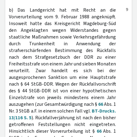
9
b) Das Landgericht hat mit Recht an die
Vorverurteilung vom 9. Februar 1988 angeknüpft.
Insoweit hatte das Kreisgericht Magdeburg-Süd
den Angeklagten wegen Widerstandes gegen
staatliche Maßnahmen sowie Verkehrsgefährdung
durch Trunkenheit in Anwendung der
strafverschärfenden Bestimmung des Rückfalls
nach dem Strafgesetzbuch der DDR zu einer
Freiheitsstrafe von einem Jahr und sieben Monaten
verurteilt. Zwar handelt es sich bei der
ausgesprochenen Sanktion um eine Hauptstrafe
nach § 64 StGB-DDR. Wegen der Rückfallvorschrift
des § 44 StGB-DDR ist von einer hypothetischen
Einzelstrafe von jeweils mindestens einem Jahr
auszugehen (zur Gesamtwürdigung nach §
66
Abs. 1
Nr. 3 StGB a.F. in einem solchen Fall vgl.
BT-Drucks.
13/116 S. 5
). Rückfallverjährung ist nach den bisher
getroffenen Feststellungen nicht eingetreten.
Hinsichtlich dieser Vorverurteilung ist §
66
Abs. 1