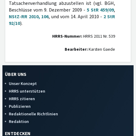
Tatsachenverhandlung abzustellen ist (vgl. BGH,
Beschlüsse vom 9. Dezember 2009 -
5 StR 459/09
,
NStZ-RR 2010, 106
, und vom 14. April 2010 -
2 StR
92/10
).
HRRS-Nummer:
HRRS 2011 Nr. 539
Bearbeiter:
Karsten Gaede
ÜBER UNS
Unser Konzept
HRRS unterstützen
HRRS zitieren
Publizieren
Redaktionelle Richtlinien
Redaktion
ENTDECKEN