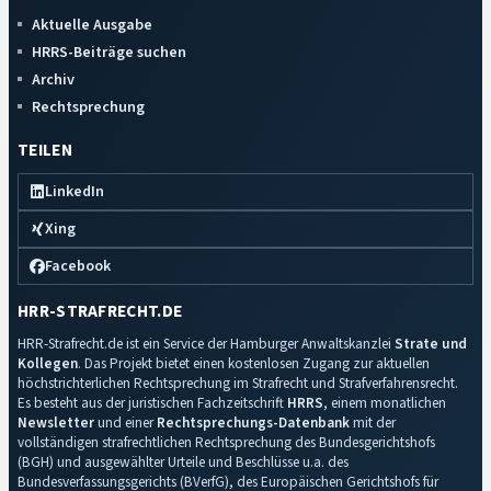
Aktuelle Ausgabe
HRRS-Beiträge suchen
Archiv
Rechtsprechung
TEILEN
LinkedIn
Xing
Facebook
HRR-STRAFRECHT.DE
HRR-Strafrecht.de ist ein Service der Hamburger Anwaltskanzlei
Strate und
Kollegen
. Das Projekt bietet einen kostenlosen Zugang zur aktuellen
höchstrichterlichen Rechtsprechung im Strafrecht und Strafverfahrensrecht.
Es besteht aus der juristischen Fachzeitschrift
HRRS
, einem monatlichen
Newsletter
und einer
Rechtsprechungs-Datenbank
mit der
vollständigen strafrechtlichen Rechtsprechung des Bundesgerichtshofs
(BGH) und ausgewählter Urteile und Beschlüsse u.a. des
Bundesverfassungsgerichts (BVerfG), des Europäischen Gerichtshofs für