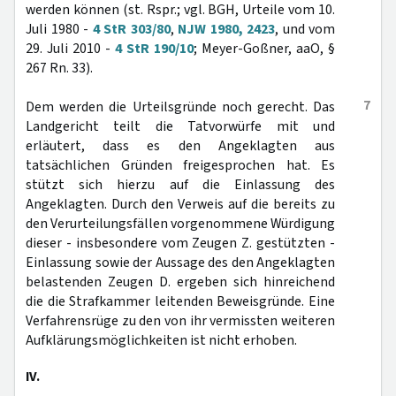
werden können (st. Rspr.; vgl. BGH, Urteile vom 10.
Juli 1980 -
4 StR 303/80
,
NJW 1980, 2423
, und vom
29. Juli 2010 -
4 StR 190/10
; Meyer-Goßner, aaO, §
267 Rn. 33).
7
Dem werden die Urteilsgründe noch gerecht. Das
Landgericht teilt die Tatvorwürfe mit und
erläutert, dass es den Angeklagten aus
tatsächlichen Gründen freigesprochen hat. Es
stützt sich hierzu auf die Einlassung des
Angeklagten. Durch den Verweis auf die bereits zu
den Verurteilungsfällen vorgenommene Würdigung
dieser - insbesondere vom Zeugen Z. gestützten -
Einlassung sowie der Aussage des den Angeklagten
belastenden Zeugen D. ergeben sich hinreichend
die die Strafkammer leitenden Beweisgründe. Eine
Verfahrensrüge zu den von ihr vermissten weiteren
Aufklärungsmöglichkeiten ist nicht erhoben.
IV.