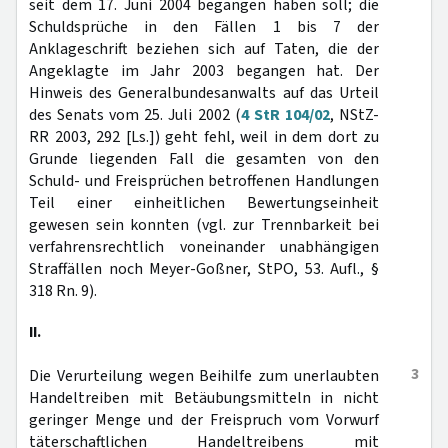
seit dem 17. Juni 2004 begangen haben soll; die
Schuldsprüche in den Fällen 1 bis 7 der
Anklageschrift beziehen sich auf Taten, die der
Angeklagte im Jahr 2003 begangen hat. Der
Hinweis des Generalbundesanwalts auf das Urteil
des Senats vom 25. Juli 2002 (
4 StR 104/02
, NStZ-
RR 2003, 292 [Ls.]) geht fehl, weil in dem dort zu
Grunde liegenden Fall die gesamten von den
Schuld- und Freisprüchen betroffenen Handlungen
Teil einer einheitlichen Bewertungseinheit
gewesen sein konnten (vgl. zur Trennbarkeit bei
verfahrensrechtlich voneinander unabhängigen
Straffällen noch Meyer-Goßner, StPO, 53. Aufl., §
318 Rn. 9).
II.
3
Die Verurteilung wegen Beihilfe zum unerlaubten
Handeltreiben mit Betäubungsmitteln in nicht
geringer Menge und der Freispruch vom Vorwurf
täterschaftlichen Handeltreibens mit