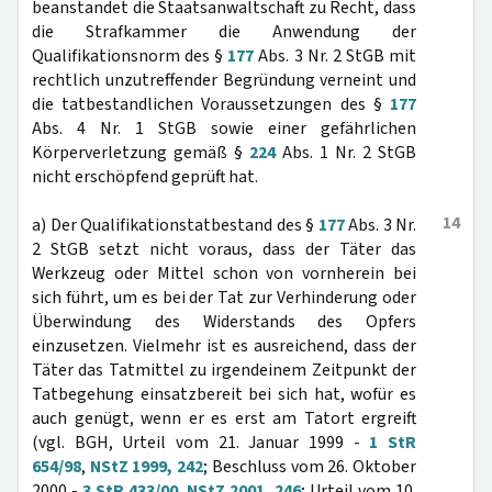
beanstandet die Staatsanwaltschaft zu Recht, dass
die Strafkammer die Anwendung der
Qualifikationsnorm des §
177
Abs. 3 Nr. 2 StGB mit
rechtlich unzutreffender Begründung verneint und
die tatbestandlichen Voraussetzungen des §
177
Abs. 4 Nr. 1 StGB sowie einer gefährlichen
Körperverletzung gemäß §
224
Abs. 1 Nr. 2 StGB
nicht erschöpfend geprüft hat.
14
a) Der Qualifikationstatbestand des §
177
Abs. 3 Nr.
2 StGB setzt nicht voraus, dass der Täter das
Werkzeug oder Mittel schon von vornherein bei
sich führt, um es bei der Tat zur Verhinderung oder
Überwindung des Widerstands des Opfers
einzusetzen. Vielmehr ist es ausreichend, dass der
Täter das Tatmittel zu irgendeinem Zeitpunkt der
Tatbegehung einsatzbereit bei sich hat, wofür es
auch genügt, wenn er es erst am Tatort ergreift
(vgl. BGH, Urteil vom 21. Januar 1999 -
1 StR
654/98
,
NStZ 1999, 242
; Beschluss vom 26. Oktober
2000 -
3 StR 433/00
,
NStZ 2001, 246
; Urteil vom 10.