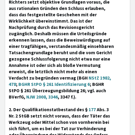
Richters setzt objektive Grundlagen voraus, die
aus rationalen Gründen den Schluss erlauben,
dass das festgestellte Geschehen mit der
Wirklichkeit übereinstimmt. Das ist der
Nachprüfung durch das Revisionsgericht
zugänglich. Deshalb müssen die Urteilsgründe
erkennen lassen, dass die Beweiswürdigung auf
einer tragfähigen, verstandesmäßig einsehbaren
Tatsachengrundlage beruht und die vom Gericht
gezogene Schlussfolgerung nicht etwa nur eine
Annahme ist oder sich als bloße Vermutung
erweist, die letztlich nicht mehr als einen
Verdacht zu begründen vermag (BGH
NStZ 1982,
478
;
BGHR StPO § 261 Identifizierung 6
; BGHR
StPO § 261 Überzeugungsbildung 26; vgl. auch
BVerfG,
NJW 2008, 3346
, 3347 f.).
2. Der Qualifikationstatbestand des §
177
Abs. 3
Nr. 2 StGB setzt nicht voraus, dass der Täter das
Werkzeug oder Mittel schon von vornherein bei
sich führt, um es bei der Tat zur Verhinderung