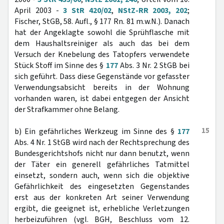
April 2003 -
3 StR 420/02
,
NStZ-RR 2003, 202
;
Fischer, StGB, 58. Aufl., § 177 Rn. 81 m.w.N.). Danach
hat der Angeklagte sowohl die Sprühflasche mit
dem Haushaltsreiniger als auch das bei dem
Versuch der Knebelung des Tatopfers verwendete
Stück Stoff im Sinne des §
177
Abs. 3 Nr. 2 StGB bei
sich geführt. Dass diese Gegenstände vor gefasster
Verwendungsabsicht bereits in der Wohnung
vorhanden waren, ist dabei entgegen der Ansicht
der Strafkammer ohne Belang.
15
b) Ein gefährliches Werkzeug im Sinne des §
177
Abs. 4 Nr. 1 StGB wird nach der Rechtsprechung des
Bundesgerichtshofs nicht nur dann benutzt, wenn
der Täter ein generell gefährliches Tatmittel
einsetzt, sondern auch, wenn sich die objektive
Gefährlichkeit des eingesetzten Gegenstandes
erst aus der konkreten Art seiner Verwendung
ergibt, die geeignet ist, erhebliche Verletzungen
herbeizuführen (vgl. BGH, Beschluss vom 12.