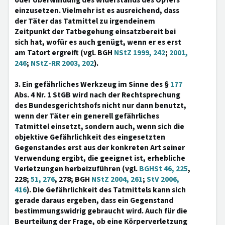
oder Überwindung des Widerstands des Opfers
einzusetzen. Vielmehr ist es ausreichend, dass
der Täter das Tatmittel zu irgendeinem
Zeitpunkt der Tatbegehung einsatzbereit bei
sich hat, wofür es auch genügt, wenn er es erst
am Tatort ergreift (vgl. BGH
NStZ 1999, 242
;
2001,
246
;
NStZ-RR 2003, 202
).
3. Ein gefährliches Werkzeug im Sinne des §
177
Abs. 4 Nr. 1 StGB wird nach der Rechtsprechung
des Bundesgerichtshofs nicht nur dann benutzt,
wenn der Täter ein generell gefährliches
Tatmittel einsetzt, sondern auch, wenn sich die
objektive Gefährlichkeit des eingesetzten
Gegenstandes erst aus der konkreten Art seiner
Verwendung ergibt, die geeignet ist, erhebliche
Verletzungen herbeizuführen (vgl.
BGHSt 46, 225
,
228;
51, 276
, 278; BGH
NStZ 2004, 261
;
StV 2006,
416
). Die Gefährlichkeit des Tatmittels kann sich
gerade daraus ergeben, dass ein Gegenstand
bestimmungswidrig gebraucht wird. Auch für die
Beurteilung der Frage, ob eine Körperverletzung