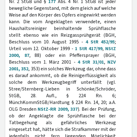
Nr. 2 StGB und §
177
Abs. 4 Nr. 1 StGB ist jeder
bewegliche Gegenstand, mit dem gleich auf welche
Weise auf den Körper des Opfers eingewirkt werden
kann. Die vom Angeklagten verwendete, einen
Haushaltsreiniger beinhaltende Sprühflasche
stellt ebenso wie ein Reizgassprühgerät (BGH,
Beschluss vom 10. August 1995 -
4 StR 452/95
;
Urteil vom 12. Oktober 1999 -
1 StR 417/99
,
NStZ
2000, 87
, 88) oder ein Pfeffersprayer (BGH,
Beschluss vom 1. März 2001 -
4 StR 31/01
,
NZV
2001, 352
, 353) ein solches Werkzeug dar, ohne dass
es darauf ankommt, ob die Reinigerflüssigkeit als
solche dem Werkzeugbegriff unterfällt (vgl.
Stree/Sternberg-Lieben in Schönke/Schröder,
StGB, 28. Aufl., § 224 Rn. 6;
MünchKommStGB/Hardtung § 224 Rn. 14, 20; a.A.
OLG Dresden
NStZ-RR 2009, 337
). Bei der Prüfung,
ob der Angeklagte die Sprühflasche bei der
Tatbegehung als gefährliches Werkzeug
eingesetzt hat, hätte sich die Strafkammer mit der
jedenfalls nicht fern liegenden Möglichkeit