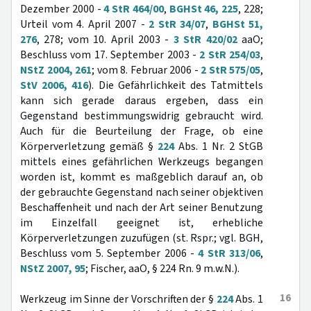
Dezember 2000 -
4 StR 464/00
,
BGHSt 46, 225
, 228;
Urteil vom 4. April 2007 -
2 StR 34/07
,
BGHSt 51,
276
, 278; vom 10. April 2003 -
3 StR 420/02
aaO;
Beschluss vom 17. September 2003 -
2 StR 254/03
,
NStZ 2004, 261
; vom 8. Februar 2006 -
2 StR 575/05
,
StV 2006, 416
). Die Gefährlichkeit des Tatmittels
kann sich gerade daraus ergeben, dass ein
Gegenstand bestimmungswidrig gebraucht wird.
Auch für die Beurteilung der Frage, ob eine
Körperverletzung gemäß §
224
Abs. 1 Nr. 2 StGB
mittels eines gefährlichen Werkzeugs begangen
worden ist, kommt es maßgeblich darauf an, ob
der gebrauchte Gegenstand nach seiner objektiven
Beschaffenheit und nach der Art seiner Benutzung
im Einzelfall geeignet ist, erhebliche
Körperverletzungen zuzufügen (st. Rspr.; vgl. BGH,
Beschluss vom 5. September 2006 -
4 StR 313/06
,
NStZ 2007, 95
; Fischer, aaO, § 224 Rn. 9 m.w.N.).
16
Werkzeug im Sinne der Vorschriften der §
224
Abs. 1