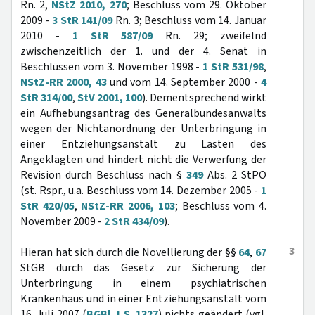
Rn. 2,
NStZ 2010, 270
; Beschluss vom 29. Oktober
2009 -
3 StR 141/09
Rn. 3; Beschluss vom 14. Januar
2010 -
1 StR 587/09
Rn. 29; zweifelnd
zwischenzeitlich der 1. und der 4. Senat in
Beschlüssen vom 3. November 1998 -
1 StR 531/98
,
NStZ-RR 2000, 43
und vom 14. September 2000 -
4
StR 314/00
,
StV 2001, 100
). Dementsprechend wirkt
ein Aufhebungsantrag des Generalbundesanwalts
wegen der Nichtanordnung der Unterbringung in
einer Entziehungsanstalt zu Lasten des
Angeklagten und hindert nicht die Verwerfung der
Revision durch Beschluss nach §
349
Abs. 2 StPO
(st. Rspr., u.a. Beschluss vom 14. Dezember 2005 -
1
StR 420/05
,
NStZ-RR 2006, 103
; Beschluss vom 4.
November 2009 -
2 StR 434/09
).
3
Hieran hat sich durch die Novellierung der §§
64
,
67
StGB durch das Gesetz zur Sicherung der
Unterbringung in einem psychiatrischen
Krankenhaus und in einer Entziehungsanstalt vom
16. Juli 2007 (
BGBl. I S. 1327
) nichts geändert (vgl.