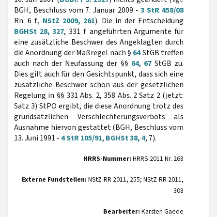
BGH, Beschluss vom 7. Januar 2009 -
3 StR 458/08
Rn. 6 f.,
NStZ 2009, 261
). Die in der Entscheidung
BGHSt 28, 327
, 331 f. angeführten Argumente für
eine zusätzliche Beschwer des Angeklagten durch
die Anordnung der Maßregel nach §
64
StGB treffen
auch nach der Neufassung der §§
64
,
67
StGB zu.
Dies gilt auch für den Gesichtspunkt, dass sich eine
zusätzliche Beschwer schon aus der gesetzlichen
Regelung in §§ 331 Abs. 2, 358 Abs. 2 Satz 2 (jetzt:
Satz 3) StPO ergibt, die diese Anordnung trotz des
grundsätzlichen Verschlechterungsverbots als
Ausnahme hiervon gestattet (BGH, Beschluss vom
13. Juni 1991 -
4 StR 105/91
,
BGHSt 38, 4
, 7).
HRRS-Nummer:
HRRS 2011 Nr. 268
Externe Fundstellen:
NStZ-RR 2011, 255; NStZ-RR 2011,
308
Bearbeiter:
Karsten Gaede