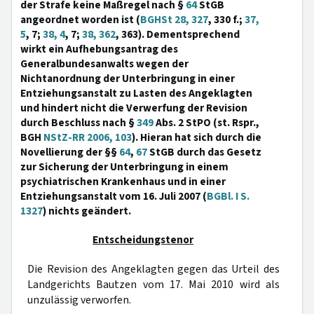
der Strafe keine Maßregel nach §
64
StGB
angeordnet worden ist (
BGHSt 28, 327
, 330 f.;
37,
5
, 7;
38, 4
, 7;
38, 362
, 363). Dementsprechend
wirkt ein Aufhebungsantrag des
Generalbundesanwalts wegen der
Nichtanordnung der Unterbringung in einer
Entziehungsanstalt zu Lasten des Angeklagten
und hindert nicht die Verwerfung der Revision
durch Beschluss nach §
349
Abs. 2 StPO (st. Rspr.,
BGH
NStZ-RR 2006, 103
). Hieran hat sich durch die
Novellierung der §§
64
,
67
StGB durch das Gesetz
zur Sicherung der Unterbringung in einem
psychiatrischen Krankenhaus und in einer
Entziehungsanstalt vom 16. Juli 2007 (
BGBl. I S.
1327
) nichts geändert.
Entscheidungstenor
Die Revision des Angeklagten gegen das Urteil des
Landgerichts Bautzen vom 17. Mai 2010 wird als
unzulässig verworfen.