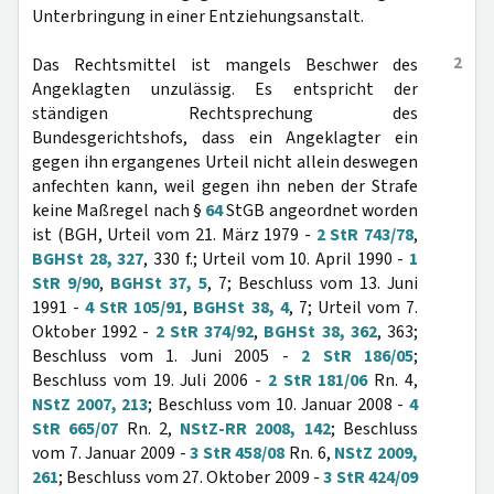
Unterbringung in einer Entziehungsanstalt.
2
Das Rechtsmittel ist mangels Beschwer des
Angeklagten unzulässig. Es entspricht der
ständigen Rechtsprechung des
Bundesgerichtshofs, dass ein Angeklagter ein
gegen ihn ergangenes Urteil nicht allein deswegen
anfechten kann, weil gegen ihn neben der Strafe
keine Maßregel nach §
64
StGB angeordnet worden
ist (BGH, Urteil vom 21. März 1979 -
2 StR 743/78
,
BGHSt 28, 327
, 330 f.; Urteil vom 10. April 1990 -
1
StR 9/90
,
BGHSt 37, 5
, 7; Beschluss vom 13. Juni
1991 -
4 StR 105/91
,
BGHSt 38, 4
, 7; Urteil vom 7.
Oktober 1992 -
2 StR 374/92
,
BGHSt 38, 362
, 363;
Beschluss vom 1. Juni 2005 -
2 StR 186/05
;
Beschluss vom 19. Juli 2006 -
2 StR 181/06
Rn. 4,
NStZ 2007, 213
; Beschluss vom 10. Januar 2008 -
4
StR 665/07
Rn. 2,
NStZ-RR 2008, 142
; Beschluss
vom 7. Januar 2009 -
3 StR 458/08
Rn. 6,
NStZ 2009,
261
; Beschluss vom 27. Oktober 2009 -
3 StR 424/09