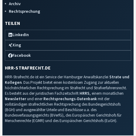
Archiv
Rechtsprechung
TEILEN
LinkedIn
Xing
Facebook
HRR-STRAFRECHT.DE
HRR-Strafrecht.de ist ein Service der Hamburger Anwaltskanzlei
Strate und
Kollegen
. Das Projekt bietet einen kostenlosen Zugang zur aktuellen
höchstrichterlichen Rechtsprechung im Strafrecht und Strafverfahrensrecht.
Es besteht aus der juristischen Fachzeitschrift
HRRS
, einem monatlichen
Newsletter
und einer
Rechtsprechungs-Datenbank
mit der
vollständigen strafrechtlichen Rechtsprechung des Bundesgerichtshofs
(BGH) und ausgewählter Urteile und Beschlüsse u.a. des
Bundesverfassungsgerichts (BVerfG), des Europäischen Gerichtshofs für
Menschenrechte (EGMR) und des Europäischen Gerichtshofs (EuGH).