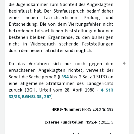
die Jugendkammer zum Nachteil des Angeklagten
beeinflusst hat. Der Strafausspruch bedarf daher
einer neuen tatrichterlichen Prüfung und
Entscheidung. Die von dem Wertungsfehler nicht
betroffenen tatsächlichen Feststellungen können
bestehen bleiben. Ergänzende, zu den bisherigen
nicht in Widerspruch stehende Feststellungen
durch den neuen Tatrichter sind möglich.
4
Da das Verfahren sich nur noch gegen den
erwachsenen Angeklagten richtet, verweist der
Senat die Sache gemäß §
354
Abs. 2 Satz 1 StPO an
eine allgemeine Strafkammer des Landgerichts
zurück (BGH, Urteil vom 28. April 1988 -
4 StR
33/88
,
BGHSt 35, 267
).
HRRS-Nummer:
HRRS 2010 Nr. 983
Externe Fundstellen:
NStZ-RR 2011, 5