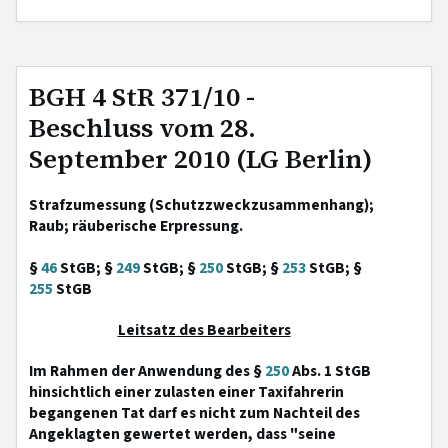
BGH 4 StR 371/10 -
Beschluss vom 28.
September 2010 (LG Berlin)
Strafzumessung (Schutzzweckzusammenhang);
Raub; räuberische Erpressung.
§
46
StGB; §
249
StGB; §
250
StGB; §
253
StGB; §
255
StGB
Leitsatz des Bearbeiters
Im Rahmen der Anwendung des §
250
Abs. 1 StGB
hinsichtlich einer zulasten einer Taxifahrerin
begangenen Tat darf es nicht zum Nachteil des
Angeklagten gewertet werden, dass "seine