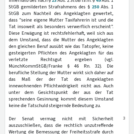
innerhalb des nach §
23
Abs. 2 StGB i.V.m. §
49
Abs. 1
StGB gemilderten Strafrahmens des §
250
Abs. 1
StGB zum Nachteil des Angeklagten gewertet,
dass "seine eigene Mutter Taxifahrerin ist und die
Tat insoweit als besonders verwerflich erscheint".
Diese Erwägung ist rechtsfehlerhaft, weil sich aus
dem Umstand, dass die Mutter des Angeklagten
den gleichen Beruf ausübt wie das Tatopfer, keine
gesteigerten Pflichten des Angeklagten für das
verletzte Rechtsgut ergeben (vgl.
MünchKommStGB/Franke § 46 Rn. 32). Die
berufliche Stellung der Mutter wirkt sich daher auf
das Maß der der Tat des Angeklagten
innewohnenden Pflichtwidrigkeit nicht aus. Auch
unter dem Gesichtspunkt der aus der Tat
sprechenden Gesinnung kommt diesem Umstand
keine die Tatschuld steigernde Bedeutung zu.
3
Der Senat vermag nicht mit Sicherheit
auszuschließen, dass die rechtlich unzutreffende
Wertung die Bemessung der Freiheitsstrafe durch