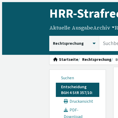
HRR
-Strafre
Aktuelle Ausgabe
Archiv
R
HRRS durchsuchen
Startseite
Rechtsprechung
B
Suchen
Entscheidung
BGH 4 StR 357/10:
Druckansicht
PDF-
Download