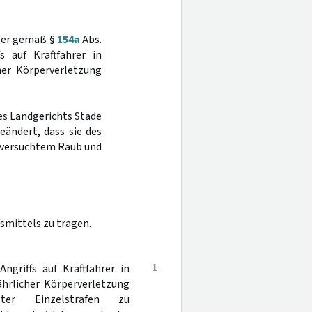
gter gemäß §
154a
Abs.
 auf Kraftfahrer in
her Körperverletzung
des Landgerichts Stade
eändert, dass sie des
it versuchtem Raub und
smittels zu tragen.
1
griffs auf Kraftfahrer in
hrlicher Körperverletzung
gter Einzelstrafen zu