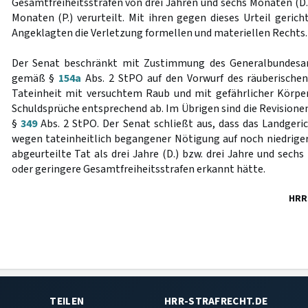
Gesamtfreiheitsstrafen von drei Jahren und sechs Monaten (D.
Monaten (P.) verurteilt. Mit ihren gegen dieses Urteil geric
Angeklagten die Verletzung formellen und materiellen Rechts.
Der Senat beschränkt mit Zustimmung des Generalbundesan
gemäß §
154a
Abs. 2 StPO auf den Vorwurf des räuberischen A
Tateinheit mit versuchtem Raub und mit gefährlicher Körpe
Schuldsprüche entsprechend ab. Im Übrigen sind die Revisione
§
349
Abs. 2 StPO. Der Senat schließt aus, dass das Landgeri
wegen tateinheitlich begangener Nötigung auf noch niedrigere
abgeurteilte Tat als drei Jahre (D.) bzw. drei Jahre und sechs
oder geringere Gesamtfreiheitsstrafen erkannt hätte.
HRR
TEILEN
HRR-STRAFRECHT.DE