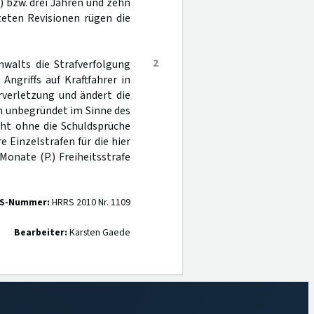
) bzw. drei Jahren und zehn
hteten Revisionen rügen die
2
walts die Strafverfolgung
ngriffs auf Kraftfahrer in
rverletzung und ändert die
n unbegründet im Sinne des
cht ohne die Schuldsprüche
 Einzelstrafen für die hier
 Monate (P.) Freiheitsstrafe
S-Nummer:
HRRS 2010 Nr. 1109
Bearbeiter:
Karsten Gaede