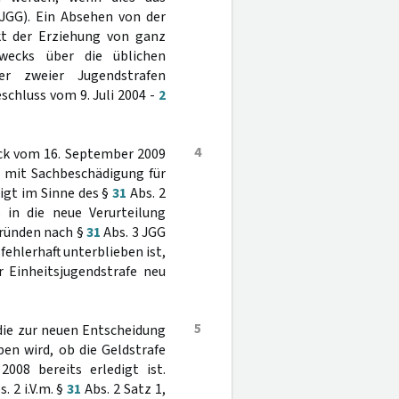
JGG). Ein Absehen von der
kt der Erziehung von ganz
wecks über die üblichen
er zweier Jugendstrafen
Beschluss vom 9. Juli 2004 -
2
4
ock vom 16. September 2009
t mit Sachbeschädigung für
digt im Sinne des §
31
Abs. 2
 in die neue Verurteilung
Gründen nach §
31
Abs. 3 JGG
ehlerhaft unterblieben ist,
r Einheitsjugendstrafe neu
5
 die zur neuen Entscheidung
en wird, ob die Geldstrafe
08 bereits erledigt ist.
. 2 i.V.m. §
31
Abs. 2 Satz 1,