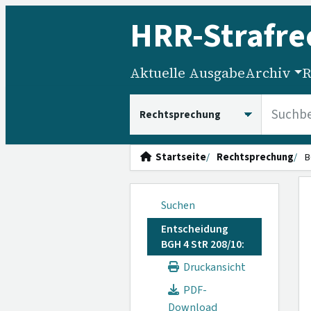
HRR
-Strafre
Aktuelle Ausgabe
Archiv
R
HRRS durchsuchen
Startseite
Rechtsprechung
B
Suchen
Entscheidung
BGH 4 StR 208/10:
Druckansicht
PDF-
Download