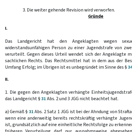
3. Die weiter gehende Revision wird verworfen.
Gründe
I.
Das Landgericht hat den Angeklagten wegen sexuel
widerstandsunfähigen Person zu einer Jugendstrafe von zwe
verurteilt. Gegen dieses Urteil wendet sich der Angeklagte m
sachlichen Rechts. Das Rechtsmittel hat in dem aus der Bes
Umfang Erfolg; im Übrigen ist es unbegründet im Sinne des §
3
II.
1. Die gegen den Angeklagten verhängte Einheitsjugendstraf
das Landgericht §
31
Abs. 2 und 3 JGG nicht beachtet hat.
a) Gemäß §
31
Abs. 2 Satz 1 JGG ist bei der Ahndung von Straft
wenn eine anderweitig bereits rechtskräftig verhängte Jugend
ist, grundsätzlich auf eine einheitliche Rechtsfolge zu erkenn
früheren Verurteilung darf nur ausnahmsweise abgesehe