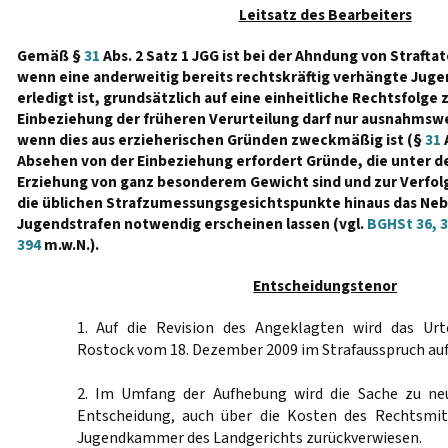
Leitsatz des Bearbeiters
Gemäß §
31
Abs. 2 Satz 1 JGG ist bei der Ahndung von Straft
wenn eine anderweitig bereits rechtskräftig verhängte Juge
erledigt ist, grundsätzlich auf eine einheitliche Rechtsfolge
Einbeziehung der früheren Verurteilung darf nur ausnahms
wenn dies aus erzieherischen Gründen zweckmäßig ist (§
31
A
Absehen von der Einbeziehung erfordert Gründe, die unter 
Erziehung von ganz besonderem Gewicht sind und zur Verfol
die üblichen Strafzumessungsgesichtspunkte hinaus das Ne
Jugendstrafen notwendig erscheinen lassen (vgl.
BGHSt 36, 
394
m.w.N.).
Entscheidungstenor
1. Auf die Revision des Angeklagten wird das Urt
Rostock vom 18. Dezember 2009 im Strafausspruch au
2. Im Umfang der Aufhebung wird die Sache zu ne
Entscheidung, auch über die Kosten des Rechtsmit
Jugendkammer des Landgerichts zurückverwiesen.