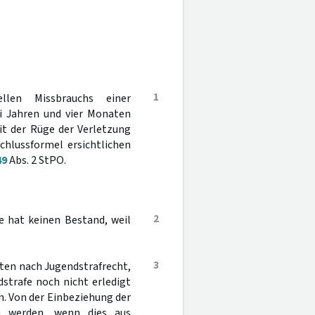
1
len Missbrauchs einer
i Jahren und vier Monaten
it der Rüge der Verletzung
chlussformel ersichtlichen
49
Abs. 2 StPO.
2
e hat keinen Bestand, weil
3
aten nach Jugendstrafrecht,
strafe noch nicht erledigt
en. Von der Einbeziehung der
n werden, wenn dies aus