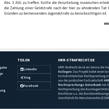
Abs. 3 JGG zu treffen. Sollte die Verurteilung inzwischen erled
die Zahlung einer Geldstrafe nach der hier zu ahndenden Tat 
Gründen zu bemessenden Jugendstrafe zu berücksichtigen ist.
HR
TEILEN
HRR-STRAFRECHT.DE
sgabe
HRR-Strafrecht.de ist ein Service der
LinkedIn
Kollegen
. Das Projekt bietet einen k
ge
höchstrichterlichen Rechtsprechung im 
Xing
aus der juristischen Fachzeitschrift
HR
Rechtsprechungs-Datenbank
mit de
Facebook
Rechtsprechung des Bundesgerichtshof
ung
Beschlüsse u.a. des Bundesverfassungs
Gerichtshofs für Menschenrechte (EGM