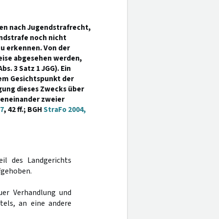
aten nach Jugendstrafrecht,
ndstrafe noch nicht
 zu erkennen. Von der
weise abgesehen werden,
bs. 3 Satz 1 JGG). Ein
dem Gesichtspunkt der
gung dieses Zwecks über
beneinander zweier
37
, 42 ff.; BGH
StraFo 2004,
eil des Landgerichts
fgehoben.
uer Verhandlung und
tels, an eine andere