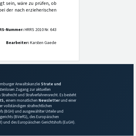
igt sein, wäre zu prüfen, ob
bei der nach erzieherischen
RS-Nummer:
HRRS 2010 Nr. 643
Bearbeiter:
Karsten Gaede
 Hamburger Anwaltskanzlei
Strate und
ostenlosen Zugang zur aktuellen
Strafrecht und Strafverfahrensrecht. Es besteht
RS
, einem monatlichen
Newsletter
und einer
r vollständigen strafrechtlichen
s (BGH) und ausgewählter Urteile und
gerichts (BVerfG), des Europäischen
R) und des Europäischen Gerichtshofs (EuGH).