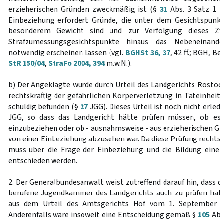
erzieherischen Gründen zweckmäßig ist (§
31
Abs. 3 Satz 1 
Einbeziehung erfordert Gründe, die unter dem Gesichtspun
besonderem Gewicht sind und zur Verfolgung dieses Z
Strafzumessungsgesichtspunkte hinaus das Nebeneinand
notwendig erscheinen lassen (vgl.
BGHSt 36, 37
, 42 ff.; BGH, 
StR 150/04
,
StraFo 2004, 394
m.w.N.).
b) Der Angeklagte wurde durch Urteil des Landgerichts Rost
rechtskräftig der gefährlichen Körperverletzung in Tateinhei
schuldig befunden (§
27
JGG). Dieses Urteil ist noch nicht erle
JGG, so dass das Landgericht hätte prüfen müssen, ob es
einzubeziehen oder ob - ausnahmsweise - aus erzieherischen 
von einer Einbeziehung abzusehen war. Da diese Prüfung rechtsf
muss über die Frage der Einbeziehung und die Bildung eine
entschieden werden.
2. Der Generalbundesanwalt weist zutreffend darauf hin, dass
berufene Jugendkammer des Landgerichts auch zu prüfen hab
aus dem Urteil des Amtsgerichts Hof vom 1. September 20
Anderenfalls wäre insoweit eine Entscheidung gemäß §
105
Abs