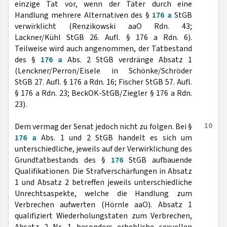
einzige Tat vor, wenn der Täter durch eine
Handlung mehrere Alternativen des §
176 a
StGB
verwirklicht (Renzikowski aaO Rdn. 43;
Lackner/Kühl StGB 26. Aufl. § 176 a Rdn. 6).
Teilweise wird auch angenommen, der Tatbestand
des §
176 a
Abs. 2 StGB verdränge Absatz 1
(Lenckner/Perron/Eisele in Schönke/Schröder
StGB 27. Aufl. § 176 a Rdn. 16; Fischer StGB 57. Aufl.
§ 176 a Rdn. 23; BeckOK-StGB/Ziegler § 176 a Rdn.
23).
10
Dem vermag der Senat jedoch nicht zu folgen. Bei §
176 a
Abs. 1 und 2 StGB handelt es sich um
unterschiedliche, jeweils auf der Verwirklichung des
Grundtatbestands des §
176
StGB aufbauende
Qualifikationen. Die Strafverschärfungen in Absatz
1 und Absatz 2 betreffen jeweils unterschiedliche
Unrechtsaspekte, welche die Handlung zum
Verbrechen aufwerten (Hörnle aaO). Absatz 1
qualifiziert Wiederholungstaten zum Verbrechen,