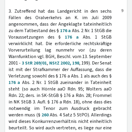
9
3. Zutreffend hat das Landgericht in den sechs
Fällen des Oralverkehrs an K. im Juli 2009
angenommen, dass der Angeklagte tateinheitlich
zu dem Tatbestand des §
176 a
Abs. 2 Nr. 1 StGB die
Voraussetzungen des §
176 a
Abs. 1 StGB
verwirklicht hat. Die erforderliche rechtskräftige
Vorverurteilung lag nunmehr vor (zu deren
Warnfunktion vgl. BGH, Beschl. vom 13. September
2001 -
3 StR 269/01
,
NStZ 2002, 198
, 199). Der Senat
ist mit der Strafkammer der Auffassung, dass die
Verletzung sowohl des § 176 a Abs. 1 als auch des §
176 a
Abs. 2 Nr. 1 StGB zueinander in Tateinheit
steht (so auch Hörnle aaO Rdn. 95; Wolters aaO
Rdn. 22; ders. in SK-StGB § 176 a Rdn. 28; Frommel
in NK StGB 3. Aufl. § 176 a Rdn. 18), ohne dass dies
notwendig im Tenor zum Ausdruck gebracht
werden muss (§
260
Abs. 4 Satz 5 StPO). Allerdings
wird dieses Konkurrenzverhältnis nicht einheitlich
beurteilt. So wird auch vertreten, es liege nur eine