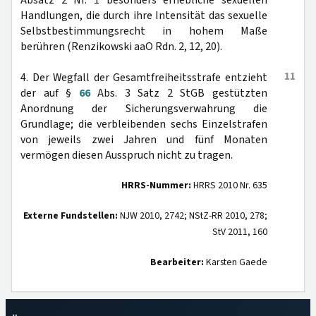
Absatz 2 Nr. 1 besonders erhebliche sexuellen
Handlungen, die durch ihre Intensität das sexuelle
Selbstbestimmungsrecht in hohem Maße
berühren (Renzikowski aaO Rdn. 2, 12, 20).
11
4. Der Wegfall der Gesamtfreiheitsstrafe entzieht
der auf §
66
Abs. 3 Satz 2 StGB gestützten
Anordnung der Sicherungsverwahrung die
Grundlage; die verbleibenden sechs Einzelstrafen
von jeweils zwei Jahren und fünf Monaten
vermögen diesen Ausspruch nicht zu tragen.
HRRS-Nummer:
HRRS 2010 Nr. 635
Externe Fundstellen:
NJW 2010, 2742; NStZ-RR 2010, 278;
StV 2011, 160
Bearbeiter:
Karsten Gaede