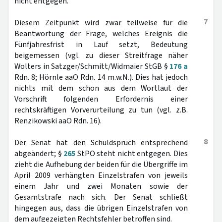
nicht entgegen.
7
Diesem Zeitpunkt wird zwar teilweise für die
Beantwortung der Frage, welches Ereignis die
Fünfjahresfrist in Lauf setzt, Bedeutung
beigemessen (vgl. zu dieser Streitfrage näher
Wolters in Satzger/Schmitt/Widmaier StGB §
176 a
Rdn. 8; Hörnle aaO Rdn. 14 m.w.N.). Dies hat jedoch
nichts mit dem schon aus dem Wortlaut der
Vorschrift folgenden Erfordernis einer
rechtskräftigen Vorverurteilung zu tun (vgl. z.B.
Renzikowski aaO Rdn. 16).
8
Der Senat hat den Schuldspruch entsprechend
abgeändert; §
265
StPO steht nicht entgegen. Dies
zieht die Aufhebung der beiden für die Übergriffe im
April 2009 verhängten Einzelstrafen von jeweils
einem Jahr und zwei Monaten sowie der
Gesamtstrafe nach sich. Der Senat schließt
hingegen aus, dass die übrigen Einzelstrafen von
dem aufgezeigten Rechtsfehler betroffen sind.