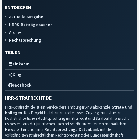
ENTDECKEN
Aktuelle Ausgabe
HRRS-Beiträge suchen
Archiv
Rechtsprechung
TEILEN
LinkedIn
Xing
Facebook
HRR-STRAFRECHT.DE
HRR-Strafrecht.de ist ein Service der Hamburger Anwaltskanzlei
Strate und
Kollegen
. Das Projekt bietet einen kostenlosen Zugang zur aktuellen
höchstrichterlichen Rechtsprechung im Strafrecht und Strafverfahrensrecht.
Es besteht aus der juristischen Fachzeitschrift
HRRS
, einem monatlichen
Newsletter
und einer
Rechtsprechungs-Datenbank
mit der
vollständigen strafrechtlichen Rechtsprechung des Bundesgerichtshofs