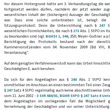
Vor diesem Hintergrund hätte am 3. Verhandlungstag die we
fortgesetzt werden dürfen, nachdem der jetzt wieder zu
wesentlichen Inhalt der (bisherigen) Aussage der Geschädig
war. Dass eine solche unterblieben ist, belegt die 
Sitzungsprotokoll. Denn die Unterrichtung nach §
247
S.
wesentlichen Förmlichkeiten, die nach §
273
Abs. 1 StPO im H
zu beurkunden sind (vgl.
BGHSt 1, 346
, 350; Meyer-Goßner a.a.O
Berichtigung des Protokolls bestand nach der dienstl
Kammervorsitzenden vom 04. November 2009 (Bd. VIII, Bl.
Veranlassung".
Auf dem gerügten Verfahrensverstoß kann das Urteil hinsichtli
Geschädigten E. auch beruhen.
Da sich für den Angeklagten aus §
240
Abs. 1 StPO kein
unmittelbar im Anschluss an einen bestimmten Teil einer Zeug
§
247
Satz 4 StPO regelmäßig auch keine abschnittsweise Unt
vom 11. Juni 2002 -
3 StR 484/01
,
BGHR StPO § 247 Satz 4 Unte
dem Angeklagten im vorliegenden Fall die Möglichkeit
Vernehmung der Geschädigten und vor seiner Unterrichtung 