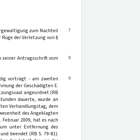
7
Vergewaltigung zum Nachteil
er Rüge der Verletzung von §
8
n seiner Antragsschrift vom
9
ndig vorträgt - am zweiten
ehmung der Geschädigten E.
tzungssaal angeordnet (RB
 Stunden dauerte, wurde an
hsten Verhandlungstag, dem
nwesenheit des Angeklagten
 Februar 2009, hat es nach
um unter Entfernung des
und beendet (RB S. 79-81).