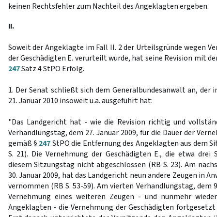
keinen Rechtsfehler zum Nachteil des Angeklagten ergeben.
II.
Soweit der Angeklagte im Fall II. 2 der Urteilsgründe wegen 
der Geschädigten E. verurteilt wurde, hat seine Revision mit d
247
Satz 4 StPO Erfolg.
1. Der Senat schließt sich dem Generalbundesanwalt an, der i
21. Januar 2010 insoweit u.a. ausgeführt hat:
"Das Landgericht hat - wie die Revision richtig und vollstä
Verhandlungstag, dem 27. Januar 2009, für die Dauer der Vern
gemäß §
247
StPO die Entfernung des Angeklagten aus dem Si
S. 21). Die Vernehmung der Geschädigten E., die etwa drei
diesem Sitzungstag nicht abgeschlossen (RB S. 23). Am näc
30. Januar 2009, hat das Landgericht neun andere Zeugen in A
vernommen (RB S. 53-59). Am vierten Verhandlungstag, dem 9.
Vernehmung eines weiteren Zeugen - und nunmehr wieder
Angeklagten - die Vernehmung der Geschädigten fortgesetzt 