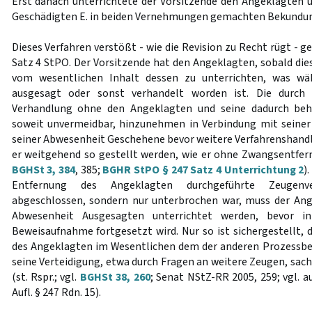
Erst danach unterrichtete der Vorsitzende den Angeklagten ü
Geschädigten E. in beiden Vernehmungen gemachten Bekundung
Dieses Verfahren verstößt - wie die Revision zu Recht rügt - ge
Satz 4 StPO. Der Vorsitzende hat den Angeklagten, sobald die
vom wesentlichen Inhalt dessen zu unterrichten, was wä
ausgesagt oder sonst verhandelt worden ist. Die durc
Verhandlung ohne den Angeklagten und seine dadurch behi
soweit unvermeidbar, hinzunehmen in Verbindung mit seiner
seiner Abwesenheit Geschehene bevor weitere Verfahrenshandl
er weitgehend so gestellt werden, wie er ohne Zwangsentfer
BGHSt 3, 384
, 385;
BGHR StPO § 247 Satz 4 Unterrichtung 2
)
Entfernung des Angeklagten durchgeführte Zeugen
abgeschlossen, sondern nur unterbrochen war, muss der Ang
Abwesenheit Ausgesagten unterrichtet werden, bevor in
Beweisaufnahme fortgesetzt wird. Nur so ist sichergestellt, 
des Angeklagten im Wesentlichen dem der anderen Prozessbet
seine Verteidigung, etwa durch Fragen an weitere Zeugen, sa
(st. Rspr.; vgl.
BGHSt 38, 260
; Senat NStZ-RR 2005, 259; vgl. 
Aufl. § 247 Rdn. 15).