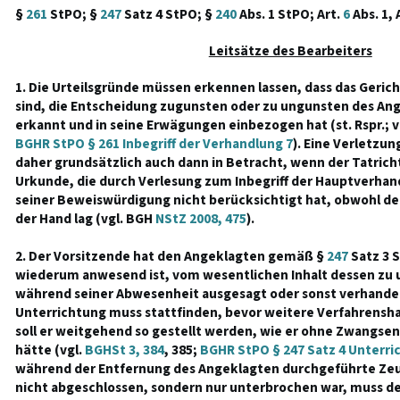
§
261
StPO; §
247
Satz 4 StPO; §
240
Abs. 1 StPO; Art.
6
Abs. 1, 
Leitsätze des Bearbeiters
1. Die Urteilsgründe müssen erkennen lassen, dass das Geric
sind, die Entscheidung zugunsten oder zu ungunsten des Ang
erkannt und in seine Erwägungen einbezogen hat (st. Rspr.; v
BGHR StPO § 261 Inbegriff der Verhandlung 7
). Eine Verletzu
daher grundsätzlich auch dann in Betracht, wenn der Tatricht
Urkunde, die durch Verlesung zum Inbegriff der Hauptverhan
seiner Beweiswürdigung nicht berücksichtigt hat, obwohl d
der Hand lag (vgl. BGH
NStZ 2008, 475
).
2. Der Vorsitzende hat den Angeklagten gemäß §
247
Satz 3 S
wiederum anwesend ist, vom wesentlichen Inhalt dessen zu 
während seiner Abwesenheit ausgesagt oder sonst verhandelt
Unterrichtung muss stattfinden, bevor weitere Verfahrensh
soll er weitgehend so gestellt werden, wie er ohne Zwangs
hätte (vgl.
BGHSt 3, 384
, 385;
BGHR StPO § 247 Satz 4 Unterri
während der Entfernung des Angeklagten durchgeführte Z
nicht abgeschlossen, sondern nur unterbrochen war, muss d