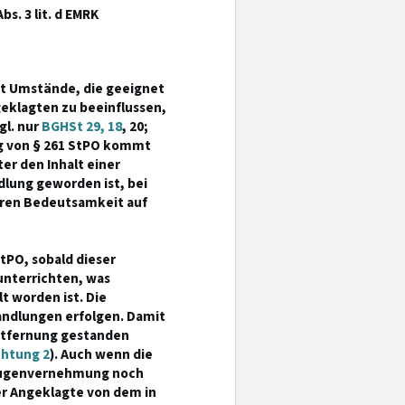
Abs. 3 lit. d EMRK
ht Umstände, die geeignet
eklagten zu beeinflussen,
gl. nur
BGHSt 29, 18
, 20;
ng von § 261 StPO kommt
er den Inhalt einer
dlung geworden ist, bei
eren Bedeutsamkeit auf
tPO, sobald dieser
unterrichten, was
 worden ist. Die
andlungen erfolgen. Damit
entfernung gestanden
chtung 2
). Auch wenn die
eugenvernehmung noch
er Angeklagte von dem in