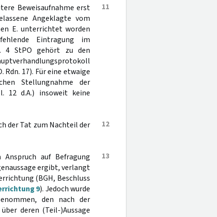
11
itere Beweisaufnahme erst
gelassene Angeklagte vom
ten E. unterrichtet worden
fehlende Eintragung im
 4 StPO gehört zu den
auptverhandlungsprotokoll
. Rdn. 17). Für eine etwaige
ichen Stellungnahme der
 12 d.A.) insoweit keine
12
ch der Tat zum Nachteil der
13
 Anspruch auf Befragung
enaussage ergibt, verlangt
errichtung (BGH, Beschluss
rrichtung 9
). Jedoch wurde
 genommen, den nach der
über deren (Teil-)Aussage