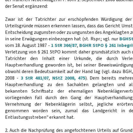
der Senat ergänzend:
Zwar ist der Tatrichter zur erschöpfenden Würdigung der 
Urteilsgründe müssen erkennen lassen, dass das Gericht Umstä
Entscheidung zugunsten oder zu ungunsten des Angeklagten zu
in seine Erwägungen einbezogen hat (st. Rspr.; vgl. nur
BGHSt
vom 18. August 1987 -
1 StR 366/87
,
BGHR StPO § 261 Inbegri
Verletzung von § 261 StPO kommt daher grundsätzlich auch 
Tatrichter den Inhalt einer Urkunde, die durch Verl
Hauptverhandlung geworden ist, bei seiner Beweiswürdigung
obwohl deren Bedeutsamkeit auf der Hand lag (vgl. dazu BGH,
2008 -
3 StR 481/07
,
NStZ 2008, 475
). Dem bereits mehre
Hauptverhandlung zu den Sachakten gelangten und alle
bekannten Schriftsatz der ehemaligen Nebenklägerver
vorliegenden Fall durch den Gang der Hauptverhandlung
Vernehmung der Nebenklägerin selbst, jegliche erörter
genommen worden sein, zumal das Landgericht in der
Entlastungsstreben" erkannt hat.
2. Auch die Nachprüfung des angefochtenen Urteils auf Grund