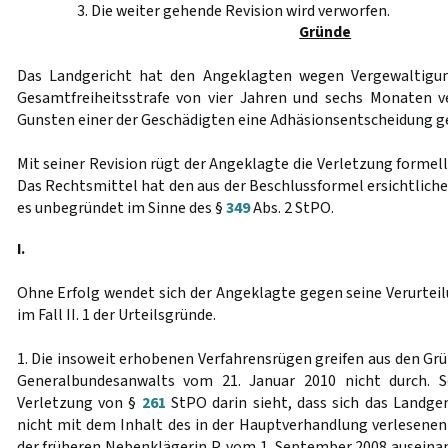
3. Die weiter gehende Revision wird verworfen.
Gründe
Das Landgericht hat den Angeklagten wegen Vergewaltigun
Gesamtfreiheitsstrafe von vier Jahren und sechs Monaten ve
Gunsten einer der Geschädigten eine Adhäsionsentscheidung ge
Mit seiner Revision rügt der Angeklagte die Verletzung formel
Das Rechtsmittel hat den aus der Beschlussformel ersichtlichen
es unbegründet im Sinne des §
349
Abs. 2 StPO.
I.
Ohne Erfolg wendet sich der Angeklagte gegen seine Verurte
im Fall II. 1 der Urteilsgründe.
1. Die insoweit erhobenen Verfahrensrügen greifen aus den Grü
Generalbundesanwalts vom 21. Januar 2010 nicht durch. S
Verletzung von §
261
StPO darin sieht, dass sich das Landger
nicht mit dem Inhalt des in der Hauptverhandlung verlesenen 
der früheren Nebenklägerin P. vom 1. September 2008 ausein