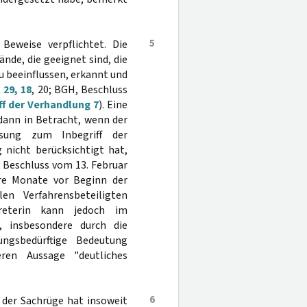
5
Beweise verpflichtet. Die
nde, die geeignet sind, die
 beeinflussen, erkannt und
 29, 18
, 20; BGH, Beschluss
ff der Verhandlung 7
). Eine
dann in Betracht, wenn der
esung zum Inbegriff der
 nicht berücksichtigt hat,
 Beschluss vom 13. Februar
re Monate vor Beginn der
n Verfahrensbeteiligten
treterin kann jedoch im
, insbesondere durch die
ungsbedürftige Bedeutung
en Aussage "deutliches
6
 der Sachrüge hat insoweit