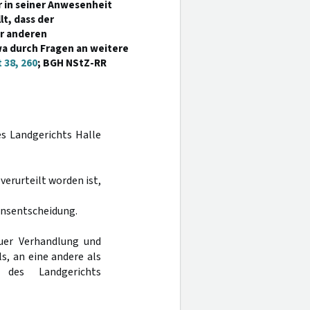
 in seiner Anwesenheit
t, dass der
r anderen
wa durch Fragen an weitere
 38, 260
; BGH NStZ-RR
es Landgerichts Halle
 verurteilt worden ist,
onsentscheidung.
uer Verhandlung und
s, an eine andere als
 des Landgerichts