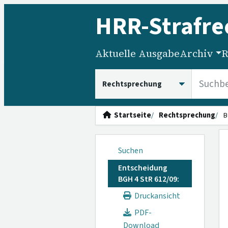
HRR
-Strafre
Aktuelle Ausgabe
Archiv
R
HRRS durchsuchen
Startseite
Rechtsprechung
B
Suchen
Entscheidung
BGH 4 StR 612/09:
Druckansicht
PDF-
Download