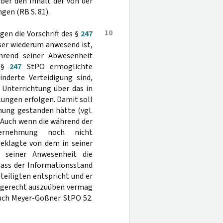
ber den Inhalt der von der
en (RB S. 81).
10
gen die Vorschrift des §
247
ser wiederum anwesend ist,
hrend seiner Abwesenheit
h §
247
StPO ermöglichte
nderte Verteidigung sind,
 Unterrichtung über das in
ungen erfolgen. Damit soll
nung gestanden hätte (vgl.
. Auch wenn die während der
vernehmung noch nicht
eklagte von dem in seiner
 seiner Anwesenheit die
dass der Informationsstand
eiligten entspricht und er
chgerecht auszuüben vermag
auch Meyer-Goßner StPO 52.