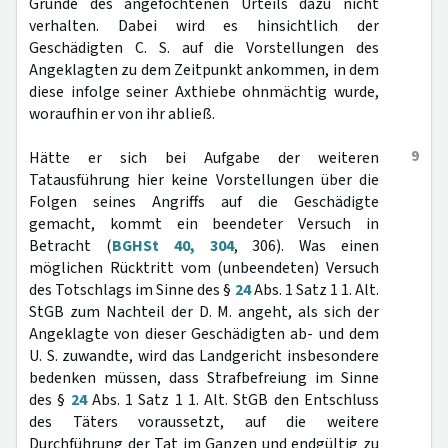
Gründe des angefochtenen Urteils dazu nicht
verhalten. Dabei wird es hinsichtlich der
Geschädigten C. S. auf die Vorstellungen des
Angeklagten zu dem Zeitpunkt ankommen, in dem
diese infolge seiner Axthiebe ohnmächtig wurde,
woraufhin er von ihr abließ.
9
Hätte er sich bei Aufgabe der weiteren
Tatausführung hier keine Vorstellungen über die
Folgen seines Angriffs auf die Geschädigte
gemacht, kommt ein beendeter Versuch in
Betracht (
BGHSt 40, 304
, 306). Was einen
möglichen Rücktritt vom (unbeendeten) Versuch
des Totschlags im Sinne des §
24
Abs. 1 Satz 1 1. Alt.
StGB zum Nachteil der D. M. angeht, als sich der
Angeklagte von dieser Geschädigten ab- und dem
U. S. zuwandte, wird das Landgericht insbesondere
bedenken müssen, dass Strafbefreiung im Sinne
des §
24
Abs. 1 Satz 1 1. Alt. StGB den Entschluss
des Täters voraussetzt, auf die weitere
Durchführung der Tat im Ganzen und endgültig zu