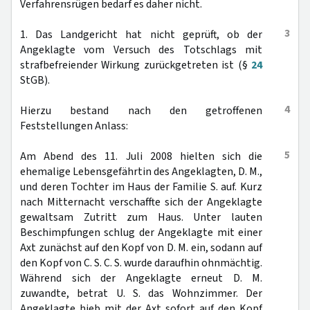
Verfahrensrügen bedarf es daher nicht.
3
1. Das Landgericht hat nicht geprüft, ob der
Angeklagte vom Versuch des Totschlags mit
strafbefreiender Wirkung zurückgetreten ist (§
24
StGB).
4
Hierzu bestand nach den getroffenen
Feststellungen Anlass:
5
Am Abend des 11. Juli 2008 hielten sich die
ehemalige Lebensgefährtin des Angeklagten, D. M.,
und deren Tochter im Haus der Familie S. auf. Kurz
nach Mitternacht verschaffte sich der Angeklagte
gewaltsam Zutritt zum Haus. Unter lauten
Beschimpfungen schlug der Angeklagte mit einer
Axt zunächst auf den Kopf von D. M. ein, sodann auf
den Kopf von C. S. C. S. wurde daraufhin ohnmächtig.
Während sich der Angeklagte erneut D. M.
zuwandte, betrat U. S. das Wohnzimmer. Der
Angeklagte hieb mit der Axt sofort auf den Kopf