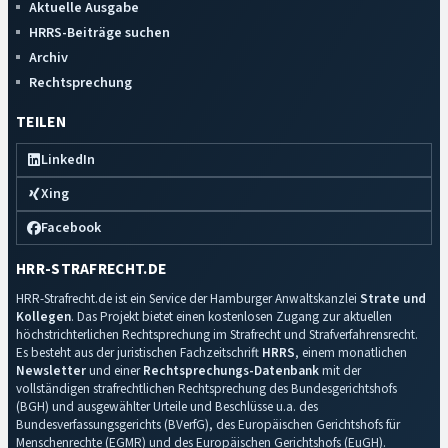
Aktuelle Ausgabe
HRRS-Beiträge suchen
Archiv
Rechtsprechung
TEILEN
LinkedIn
Xing
Facebook
HRR-STRAFRECHT.DE
HRR-Strafrecht.de ist ein Service der Hamburger Anwaltskanzlei
Strate und
Kollegen
. Das Projekt bietet einen kostenlosen Zugang zur aktuellen
höchstrichterlichen Rechtsprechung im Strafrecht und Strafverfahrensrecht.
Es besteht aus der juristischen Fachzeitschrift
HRRS
, einem monatlichen
Newsletter
und einer
Rechtsprechungs-Datenbank
mit der
vollständigen strafrechtlichen Rechtsprechung des Bundesgerichtshofs
(BGH) und ausgewählter Urteile und Beschlüsse u.a. des
Bundesverfassungsgerichts (BVerfG), des Europäischen Gerichtshofs für
Menschenrechte (EGMR) und des Europäischen Gerichtshofs (EuGH).