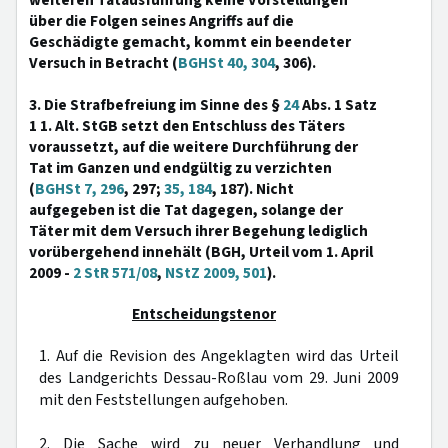
weiteren Tatausführung keine Vorstellungen
über die Folgen seines Angriffs auf die
Geschädigte gemacht, kommt ein beendeter
Versuch in Betracht (
BGHSt 40, 304
, 306).
3. Die Strafbefreiung im Sinne des §
24
Abs. 1 Satz
1 1. Alt. StGB setzt den Entschluss des Täters
voraussetzt, auf die weitere Durchführung der
Tat im Ganzen und endgültig zu verzichten
(
BGHSt 7, 296
, 297;
35, 184
, 187). Nicht
aufgegeben ist die Tat dagegen, solange der
Täter mit dem Versuch ihrer Begehung lediglich
vorübergehend innehält (BGH, Urteil vom 1. April
2009 -
2 StR 571/08
,
NStZ 2009, 501
).
Entscheidungstenor
1. Auf die Revision des Angeklagten wird das Urteil
des Landgerichts Dessau-Roßlau vom 29. Juni 2009
mit den Feststellungen aufgehoben.
2. Die Sache wird zu neuer Verhandlung und