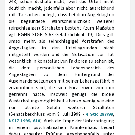
248) schon deshalb nicht, weil das Urteil nicht
deutlich macht, jedenfalls aber nicht ausreichend
mit Tatsachen belegt, dass bei dem Angeklagten
die begründete Wahrscheinlichkeit weiterer
(einschlägiger) Straftaten besteht (zum Maßstab
vgl. BGHR StGB § 63 Gefährlichkeit 19). Dies gilt
umso mehr, als (einschlägige) Vorstrafen des
Angeklagten in den Urteilsgründen nicht
mitgeteilt werden und die Motivation zur Tat
wesentlich in konstellativen Faktoren zu sehen ist,
die dem persönlichen Lebensbereich des
Angeklagten vor dem Hintergrund der
Auseinandersetzungen mit seiner Lebensgefährtin
zuzuordnen sind, die sich kurz zuvor von ihm
getrennt hatte. Insoweit genügt die bloße
Wiederholungsmöglichkeit ebenso wenig wie eine
nur latente Gefahr weiterer Straftaten
(Senatsbeschluss vom 8. Juli 1999 -
4 StR 283/99
,
NStZ 1999, 610
). Auch die Frage der Unterbringung
in einem psychiatrischen Krankenhaus bedarf
daher erneuter Prüfung, gegebenenfalls unter