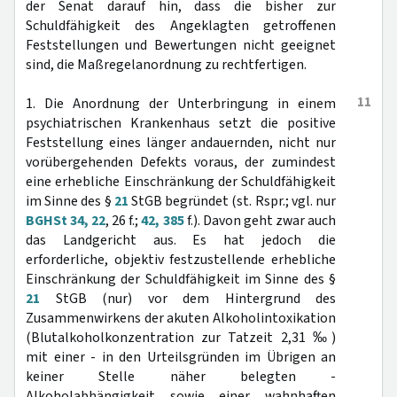
der Senat darauf hin, dass die bisher zur
Schuldfähigkeit des Angeklagten getroffenen
Feststellungen und Bewertungen nicht geeignet
sind, die Maßregelanordnung zu rechtfertigen.
11
1. Die Anordnung der Unterbringung in einem
psychiatrischen Krankenhaus setzt die positive
Feststellung eines länger andauernden, nicht nur
vorübergehenden Defekts voraus, der zumindest
eine erhebliche Einschränkung der Schuldfähigkeit
im Sinne des §
21
StGB begründet (st. Rspr.; vgl. nur
BGHSt 34, 22
, 26 f.;
42, 385
f.). Davon geht zwar auch
das Landgericht aus. Es hat jedoch die
erforderliche, objektiv festzustellende erhebliche
Einschränkung der Schuldfähigkeit im Sinne des §
21
StGB (nur) vor dem Hintergrund des
Zusammenwirkens der akuten Alkoholintoxikation
(Blutalkoholkonzentration zur Tatzeit 2,31 ‰)
mit einer - in den Urteilsgründen im Übrigen an
keiner Stelle näher belegten -
Alkoholabhängigkeit sowie einer wahnhaften