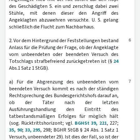
des Geschädigten S. ein und zerschlug dabei zwei
Stühle, mit denen dieser den Angriff des
Angeklagten abzuwehren versuchte. U. S. gelang
schließlich die Flucht zum Nachbarhaus.
6
2. Vor dem Hintergrund der Feststellungen bestand
Anlass für die Prüfung der Frage, ob der Angeklagte
vom unbeendeten oder beendeten Versuch des
Totschlags strafbefreiend zurückgetreten ist (§
24
Abs.1 Satz 1 StGB).
7
a) Für die Abgrenzung des unbeendeten vom
beendeten Versuch kommt es nach der ständigen
Rechtsprechung des Bundesgerichtshofs darauf an,
ob der Täter nach der letzten
Ausführungshandlung den Eintritt des
tatbestandsmäßigen Erfolges für möglich hält
(sog. Rücktrittshorizont; vgl.
BGHSt 39, 221
, 227;
35, 90
;
33, 295
, 298; BGHR StGB § 24 Abs. 1 Satz 1
Versuch, unbeendeter 29). Ist dies der Fall, so ist der