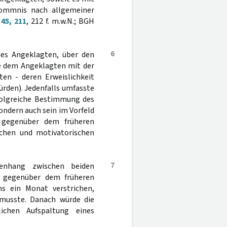
kommnis nach allgemeiner
45, 211
, 212 f. m.w.N.; BGH
6
des Angeklagten, über den
ie dem Angeklagten mit der
en - deren Erweislichkeit
ürden). Jedenfalls umfasste
folgreiche Bestimmung des
ondern auch sein im Vorfeld
 gegenüber dem früheren
ichen und motivatorischen
7
menhang zwischen beiden
n gegenüber dem früheren
ns ein Monat verstrichen,
musste. Danach würde die
ichen Aufspaltung eines