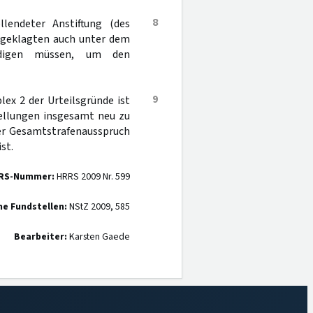
8
lendeter Anstiftung (des
Angeklagten auch unter dem
ürdigen müssen, um den
9
ex 2 der Urteilsgründe ist
tellungen insgesamt neu zu
der Gesamtstrafenausspruch
st.
RS-Nummer:
HRRS 2009 Nr. 599
ne Fundstellen:
NStZ 2009, 585
Bearbeiter:
Karsten Gaede