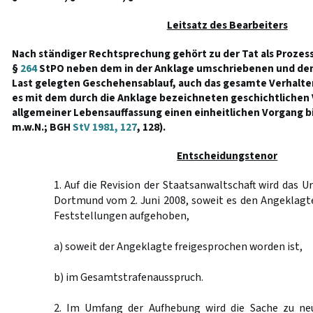
Leitsatz des Bearbeiters
Nach ständiger Rechtsprechung gehört zu der Tat als Prozes
§
264
StPO neben dem in der Anklage umschriebenen und dem
Last gelegten Geschehensablauf, auch das gesamte Verhalte
es mit dem durch die Anklage bezeichneten geschichtliche
allgemeiner Lebensauffassung einen einheitlichen Vorgang bi
m.w.N.; BGH
StV 1981, 127
, 128).
Entscheidungstenor
1. Auf die Revision der Staatsanwaltschaft wird das U
Dortmund vom 2. Juni 2008, soweit es den Angeklagten
Feststellungen aufgehoben,
a) soweit der Angeklagte freigesprochen worden ist,
b) im Gesamtstrafenausspruch.
2. Im Umfang der Aufhebung wird die Sache zu ne