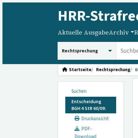
HRR
-Strafre
Aktuelle Ausgabe
Archiv
R
HRRS durchsuchen
Startseite
Rechtsprechung
B
Suchen
Entscheidung
BGH 4 StR 60/09:
Druckansicht
PDF-
Download