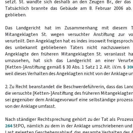
setzt. St. wandte sich deshalb an den Zeugen Br., der das
Tatsächlich brannte das Gebäude am 8. Februar 2006 ab.
geblieben.
Das Landgericht hat im Zusammenhang mit diesem T
Mitangeklagten St. wegen versuchter Anstiftung zur vor
verurteilt. Den Angeklagten hat es indes insoweit freigesproc
des unbekannt gebliebenen Täters nicht nachzuweisen 
Angeklagte den früheren Mitangeklagten St. veranlasst h
umzusehen, hat sich das Landgericht an einer Verurte
[Ketten-]Anstiftung gemäß § 30 Abs. 1 Satz 1 2. Alt. i.V.m. §
30
weil dieses Verhalten des Angeklagten nicht von der Anklage um
2. Zu Recht beanstandet die Beschwerdeführerin, dass das L
die versuchte [Ketten-]Anstiftung des früheren Mitangeklagte
sei gegenüber dem Anklagevorwurf eine selbständige prozess
von der Anklage umfasst.
Nach ständiger Rechtsprechung gehört zu der Tat als Prozes
264
StPO, nämlich zu dem in der Anklage umschriebenen und
Last gelegten Geschehensablauf, das gesamte Verhalten des 