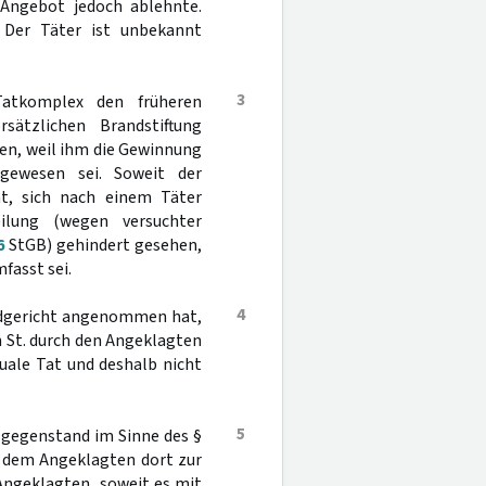
 Angebot jedoch ablehnte.
 Der Täter ist unbekannt
3
atkomplex den früheren
sätzlichen Brandstiftung
hen, weil ihm die Gewinnung
gewesen sei. Soweit der
at, sich nach einem Täter
ilung (wegen versuchter
6
StGB) gehindert gesehen,
fasst sei.
4
andgericht angenommen hat,
n St. durch den Angeklagten
uale Tat und deshalb nicht
5
sgegenstand im Sinne des §
 dem Angeklagten dort zur
Angeklagten, soweit es mit