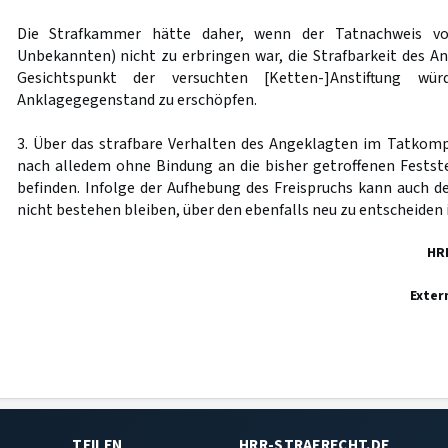
Die Strafkammer hätte daher, wenn der Tatnachweis vol
Unbekannten) nicht zu erbringen war, die Strafbarkeit des 
Gesichtspunkt der versuchten [Ketten-]Anstiftung w
Anklagegegenstand zu erschöpfen.
3. Über das strafbare Verhalten des Angeklagten im Tatkompl
nach alledem ohne Bindung an die bisher getroffenen Fests
befinden. Infolge der Aufhebung des Freispruchs kann auch 
nicht bestehen bleiben, über den ebenfalls neu zu entscheiden i
HR
Exter
TEILEN
HRR-STRAFRECHT.DE