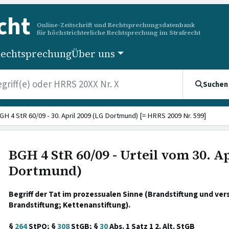
cht
Online-Zeitschrift und Rechtsprechungsdatenbank
für höchstrichterliche Rechtsprechung im Strafrecht
echtsprechung
Über uns
Suchen
GH 4 StR 60/09 - 30. April 2009 (LG Dortmund) [= HRRS 2009 Nr. 599]
BGH 4 StR 60/09 - Urteil vom 30. Ap
Dortmund)
Begriff der Tat im prozessualen Sinne (Brandstiftung und ver
Brandstiftung; Kettenanstiftung).
§
264
StPO; §
308
StGB; §
30
Abs. 1 Satz 1 2. Alt. StGB