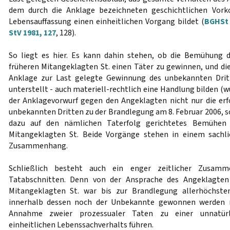
dem durch die Anklage bezeichneten geschichtlichen Vor
Lebensauffassung einen einheitlichen Vorgang bildet (
BGHSt 
StV 1981, 127
, 128).
So liegt es hier. Es kann dahin stehen, ob die Bemühung 
früheren Mitangeklagten St. einen Täter zu gewinnen, und d
Anklage zur Last gelegte Gewinnung des unbekannten Dritt
unterstellt - auch materiell-rechtlich eine Handlung bilden (w
der Anklagevorwurf gegen den Angeklagten nicht nur die er
unbekannten Dritten zu der Brandlegung am 8. Februar 2006, s
dazu auf den nämlichen Taterfolg gerichtetes Bemühen
Mitangeklagten St. Beide Vorgänge stehen in einem sachl
Zusammenhang.
Schließlich besteht auch ein enger zeitlicher Zusam
Tatabschnitten. Denn von der Ansprache des Angeklagte
Mitangeklagten St. war bis zur Brandlegung allerhöchste
innerhalb dessen noch der Unbekannte gewonnen werden 
Annahme zweier prozessualer Taten zu einer unnatürl
einheitlichen Lebenssachverhalts führen.