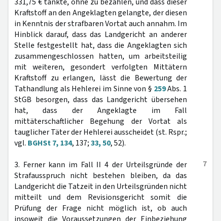
331,75 € tankte, ohne zu bezahlen, und dass dieser
Kraftstoff an den Angeklagten gelangte, der diesen
in Kenntnis der strafbaren Vortat auch annahm. Im
Hinblick darauf, dass das Landgericht an anderer
Stelle festgestellt hat, dass die Angeklagten sich
zusammengeschlossen hatten, um arbeitsteilig
mit weiteren, gesondert verfolgten Mittätern
Kraftstoff zu erlangen, lässt die Bewertung der
Tathandlung als Hehlerei im Sinne von §
259
Abs. 1
StGB besorgen, dass das Landgericht übersehen
hat, dass der Angeklagte im Fall
mittäterschaftlicher Begehung der Vortat als
tauglicher Täter der Hehlerei ausscheidet (st. Rspr.;
vgl.
BGHSt 7, 134
, 137;
33, 50
, 52).
7
3. Ferner kann im Fall II 4 der Urteilsgründe der
Strafausspruch nicht bestehen bleiben, da das
Landgericht die Tatzeit in den Urteilsgründen nicht
mitteilt und dem Revisionsgericht somit die
Prüfung der Frage nicht möglich ist, ob auch
insoweit die Voraussetzungen der Einbeziehung