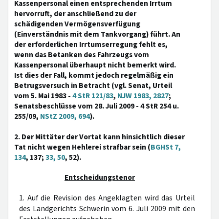
Kassenpersonal einen entsprechenden Irrtum
hervorruft, der anschließend zu der
schädigenden Vermögensverfügung
(Einverständnis mit dem Tankvorgang) führt. An
der erforderlichen Irrtumserregung fehlt es,
wenn das Betanken des Fahrzeugs vom
Kassenpersonal überhaupt nicht bemerkt wird.
Ist dies der Fall, kommt jedoch regelmäßig ein
Betrugsversuch in Betracht (vgl. Senat, Urteil
vom 5. Mai 1983 -
4 StR 121/83
,
NJW 1983, 2827
;
Senatsbeschlüsse vom 28. Juli 2009 - 4 StR 254 u.
255/09,
NStZ 2009, 694
).
2. Der Mittäter der Vortat kann hinsichtlich dieser
Tat nicht wegen Hehlerei strafbar sein (
BGHSt 7,
134
, 137;
33, 50
, 52).
Entscheidungstenor
1. Auf die Revision des Angeklagten wird das Urteil
des Landgerichts Schwerin vom 6. Juli 2009 mit den