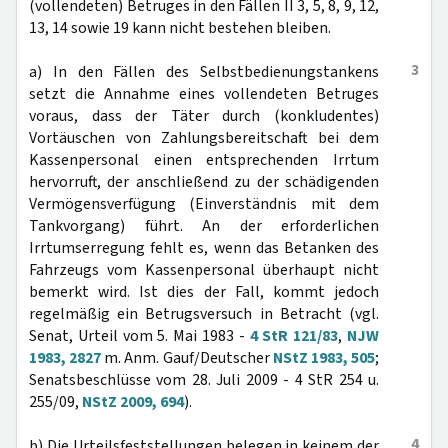
(vollendeten) Betruges in den Fällen II 3, 5, 8, 9, 12,
13, 14 sowie 19 kann nicht bestehen bleiben.
3
a) In den Fällen des Selbstbedienungstankens
setzt die Annahme eines vollendeten Betruges
voraus, dass der Täter durch (konkludentes)
Vortäuschen von Zahlungsbereitschaft bei dem
Kassenpersonal einen entsprechenden Irrtum
hervorruft, der anschließend zu der schädigenden
Vermögensverfügung (Einverständnis mit dem
Tankvorgang) führt. An der erforderlichen
Irrtumserregung fehlt es, wenn das Betanken des
Fahrzeugs vom Kassenpersonal überhaupt nicht
bemerkt wird. Ist dies der Fall, kommt jedoch
regelmäßig ein Betrugsversuch in Betracht (vgl.
Senat, Urteil vom 5. Mai 1983 -
4 StR 121/83
,
NJW
1983, 2827
m. Anm. Gauf/Deutscher
NStZ 1983, 505
;
Senatsbeschlüsse vom 28. Juli 2009 - 4 StR 254 u.
255/09,
NStZ 2009, 694
).
4
b) Die Urteilsfeststellungen belegen in keinem der