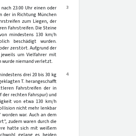
3
 nach 23.00 Uhr einen oder
hn der in Richtung München
hrstreifen zum Liegen, der
ren Fahrstreifen. Die Steine
t von mindestens 130 km/h
lich beschädigt wurden.
oder zerstört. Aufgrund der
jeweils um Vielfahrer mit
h wurde niemand verletzt.
4
indestens drei 20 bis 30 kg
geklagten T. herangeschafft
leren Fahrstreifen der in
f der rechten Fahrspur) und
ndigkeit von etwa 130 km/h
ollision nicht mehr lenkbar
n" worden war. Auch an dem
rt", zudem waren durch die
nere hatte sich mit weißem
ichwohl gelang es beiden