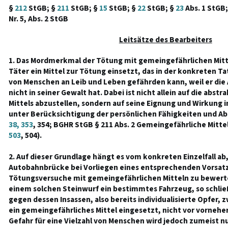
§
212
StGB; §
211
StGB; §
15
StGB; §
22
StGB; §
23
Abs. 1 StGB;
Nr. 5, Abs. 2 StGB
Leitsätze des Bearbeiters
1. Das Mordmerkmal der Tötung mit gemeingefährlichen Mittel
Täter ein Mittel zur Tötung einsetzt, das in der konkreten Ta
von Menschen an Leib und Leben gefährden kann, weil er die
nicht in seiner Gewalt hat. Dabei ist nicht allein auf die abstr
Mittels abzustellen, sondern auf seine Eignung und Wirkung i
unter Berücksichtigung der persönlichen Fähigkeiten und Abs
38, 353
, 354; BGHR StGB § 211 Abs. 2 Gemeingefährliche Mitte
503
, 504).
2. Auf dieser Grundlage hängt es vom konkreten Einzelfall ab
Autobahnbrücke bei Vorliegen eines entsprechenden Vorsatz
Tötungsversuche mit gemeingefährlichen Mitteln zu bewerten 
einem solchen Steinwurf ein bestimmtes Fahrzeug, so schließt
gegen dessen Insassen, also bereits individualisierte Opfer,
ein gemeingefährliches Mittel eingesetzt, nicht vor vorneher
Gefahr für eine Vielzahl von Menschen wird jedoch zumeist 