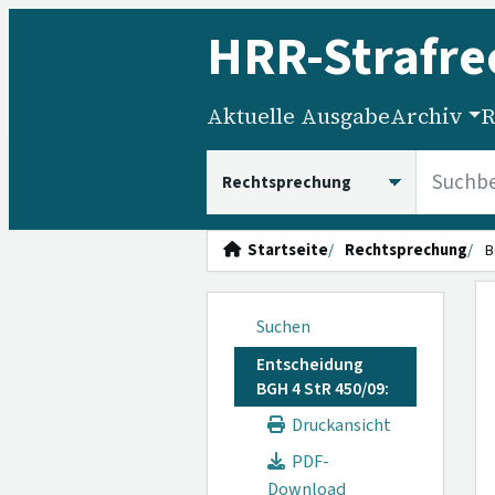
HRR
-Strafre
Aktuelle Ausgabe
Archiv
R
HRRS durchsuchen
Startseite
Rechtsprechung
B
Suchen
Entscheidung
BGH 4 StR 450/09:
Druckansicht
PDF-
Download