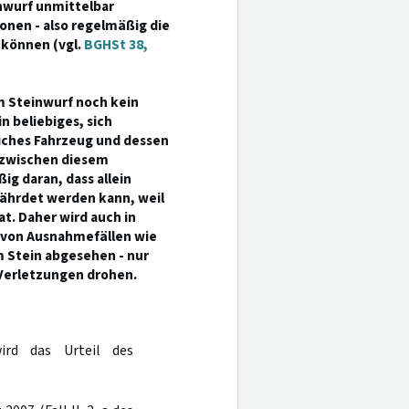
inwurf unmittelbar
onen - also regelmäßig die
 können (vgl.
BGHSt 38,
em Steinwurf noch kein
n beliebiges, sich
iches Fahrzeug und dessen
n zwischen diesem
g daran, dass allein
fährdet werden kann, weil
t. Daher wird auch in
- von Ausnahmefällen wie
m Stein abgesehen - nur
Verletzungen drohen.
wird das Urteil des