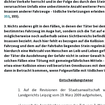
dichter Verkehr herrscht und in der Folge des durch den Ste
verursachten Unfalls eine unbestimmte Anzahl weiterer Pers
Insassen anderer Fahrzeuge - tödliche Verletzungen erleiden
353
, 355).
3. Nichts anderes gilt in den Fällen, in denen der Täter bei d
bestimmtes Fahrzeug im Auge hat, sondern sich die Tat auf ei
möglicherweise noch außerhalb seines Sichtbereichs befindl
Insassen bezieht. Auch hier fehlt es bezogen auf die Kollisio
Fahrzeug und dem auf der Fahrbahn liegenden Stein regelmäßi
hierdurch eine Mehrzahl von Menschen an Leib und Leben ge
der Täter die Ausdehnung der Gefahr nicht in seiner Gewalt ha
solchen Fällen eine Tötung mit gemeingefährlichen Mitteln 
etwa einer Kollision eines voll besetzten Omnibusses mit de
dann in Betracht kommen, wenn Folgeunfälle mit tödlichen 
Entscheidungstenor
1. Auf die Revisionen der Staatsanwaltschaft 
Landgerichts Leipzig vom 19. März 2009 aufgehoben,