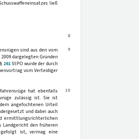
Schusswaffeneinsatzes ließ
8
9
rensrügen sind aus den vom
r 2009 dargelegten Gründen
 §
261
StPO wurde der durch
henvortrag vom Verteidiger
10
fahrensrüge hat ebenfalls
rüge zulässig ist. Sie ist
n dem angefochtenen Urteil
ndergesetzt und dabei auch
d ermittlungsrichterlichen
s Landgericht den früheren
gefolgt ist, vermag eine