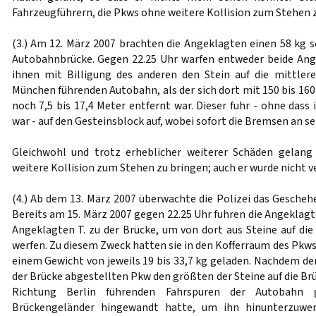
Fahrzeugführern, die Pkws ohne weitere Kollision zum Stehen z
(3.) Am 12. März 2007 brachten die Angeklagten einen 58 kg s
Autobahnbrücke. Gegen 22.25 Uhr warfen entweder beide Ang
ihnen mit Billigung des anderen den Stein auf die mittler
München führenden Autobahn, als der sich dort mit 150 bis 16
noch 7,5 bis 17,4 Meter entfernt war. Dieser fuhr - ohne das
war - auf den Gesteinsblock auf, wobei sofort die Bremsen an s
Gleichwohl und trotz erheblicher weiterer Schäden gelang
weitere Kollision zum Stehen zu bringen; auch er wurde nicht ve
(4.) Ab dem 13. März 2007 überwachte die Polizei das Gescheh
Bereits am 15. März 2007 gegen 22.25 Uhr fuhren die Angeklag
Angeklagten T. zu der Brücke, um von dort aus Steine auf di
werfen. Zu diesem Zweck hatten sie in den Kofferraum des Pkws
einem Gewicht von jeweils 19 bis 33,7 kg geladen. Nachdem de
der Brücke abgestellten Pkw den größten der Steine auf die Brü
Richtung Berlin führenden Fahrspuren der Autobahn
Brückengeländer hingewandt hatte, um ihn hinunterzuwe