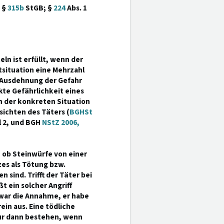
 §
315b
StGB; §
224
Abs. 1
n ist erfüllt, wenn der
tsituation eine Mehrzahl
 Ausdehnung der Gefahr
akte Gefährlichkeit eines
n der konkreten Situation
ichten des Täters (
BGHSt
l 2, und BGH
NStZ 2006,
, ob Steinwürfe von einer
es als Tötung bzw.
sind. Trifft der Täter bei
 ein solcher Angriff
 zwar die Annahme, er habe
ein aus. Eine tödliche
nur dann bestehen, wenn