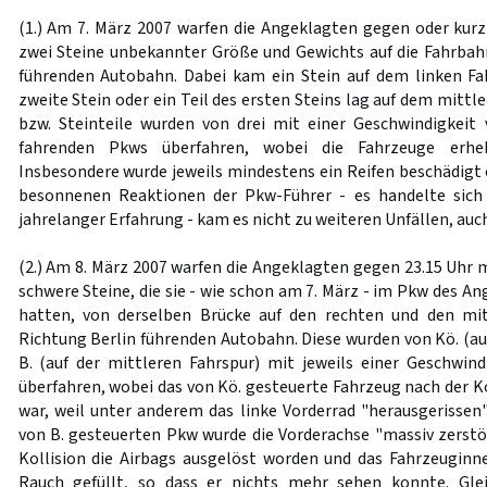
(1.) Am 7. März 2007 warfen die Angeklagten gegen oder kurz
zwei Steine unbekannter Größe und Gewichts auf die Fahrba
führenden Autobahn. Dabei kam ein Stein auf dem linken Fa
zweite Stein oder ein Teil des ersten Steins lag auf dem mittle
bzw. Steinteile wurden von drei mit einer Geschwindigkei
fahrenden Pkws überfahren, wobei die Fahrzeuge erheb
Insbesondere wurde jeweils mindestens ein Reifen beschädigt 
besonnenen Reaktionen der Pkw-Führer - es handelte sich 
jahrelanger Erfahrung - kam es nicht zu weiteren Unfällen, auc
(2.) Am 8. März 2007 warfen die Angeklagten gegen 23.15 Uhr m
schwere Steine, die sie - wie schon am 7. März - im Pkw des An
hatten, von derselben Brücke auf den rechten und den mitt
Richtung Berlin führenden Autobahn. Diese wurden von Kö. (au
B. (auf der mittleren Fahrspur) mit jeweils einer Geschwi
überfahren, wobei das von Kö. gesteuerte Fahrzeug nach der K
war, weil unter anderem das linke Vorderrad "herausgerisse
von B. gesteuerten Pkw wurde die Vorderachse "massiv zerstö
Kollision die Airbags ausgelöst worden und das Fahrzeugin
Rauch gefüllt, so dass er nichts mehr sehen konnte. Gle