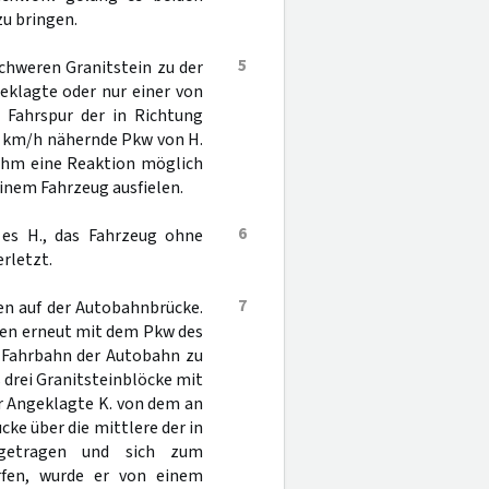
u bringen.
5
chweren Granitstein zu der
eklagte oder nur einer von
e Fahrspur der in Richtung
0 km/h nähernde Pkw von H.
s ihm eine Reaktion möglich
einem Fahrzeug ausfielen.
6
 es H., das Fahrzeug ohne
rletzt.
7
en auf der Autobahnbrücke.
ten erneut mit dem Pkw des
e Fahrbahn der Autobahn zu
 drei Granitsteinblöcke mit
r Angeklagte K. von dem an
cke über die mittlere der in
 getragen und sich zum
rfen, wurde er von einem