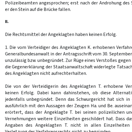
Polizeibeamten angesprochen; erst nach der Androhung des 
er den Stein auf die Brücke fallen.
II.
Die Rechtsmittel der Angeklagten haben keinen Erfolg.
1. Die vom Verteidiger des Angeklagten K. erhobenen Verfah
Generalbundesanwalt in der Antragsschrift vom 30. Septembe
unzulässig bzw. unbegründet. Zur Rüge eines Verstoßes gegen
die Gegenerklärung der Staatsanwaltschaft widerlegte Tatsac
des Angeklagten nicht aufrechterhalten.
Die von der Verteidigerin des Angeklagten T. erhobene Ver
keinen Erfolg. Dabei kann dahinstehen, ob diese Alternativ
jedenfalls unbegründet. Denn das Schwurgericht hat sich i
ausführlich mit den Aussagen der Zeugen Ha. und Be. auseina
erörtert, dass der Angeklagte T. bei seinen polizeilichen un
Vernehmungen weitere Einzelheiten geschildert hat. Dass da
Angaben des Angeklagten T. nicht in allen Einzelheiten 
Verletzung des Verfahrensrechts nicht zu begründen.