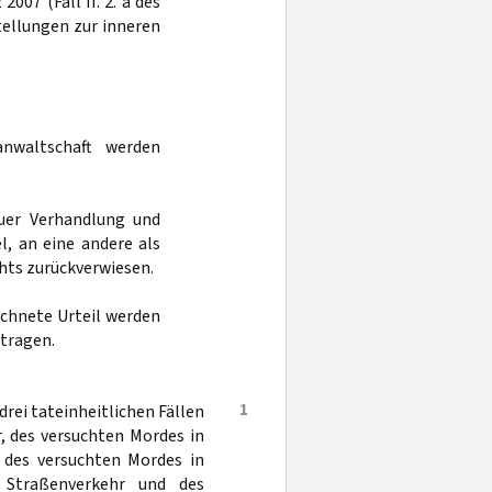
007 (Fall II. 2. a des
tellungen zur inneren
nwaltschaft werden
uer Verhandlung und
l, an eine andere als
hts zurückverwiesen.
ichnete Urteil werden
 tragen.
1
rei tateinheitlichen Fällen
r, des versuchten Mordes in
, des versuchten Mordes in
n Straßenverkehr und des